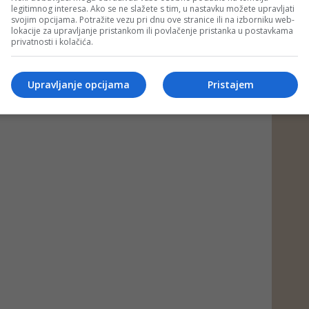
legitimnog interesa. Ako se ne slažete s tim, u nastavku možete upravljati
svojim opcijama. Potražite vezu pri dnu ove stranice ili na izborniku web-
lokacije za upravljanje pristankom ili povlačenje pristanka u postavkama
privatnosti i kolačića.
Upravljanje opcijama
Pristajem