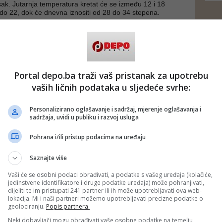
usak. Jutarnja temperatura kretat će se između 12 i 18
 do 22, dok će dnevna iznositi od 28 do 34 stepena.
a, očekuje se sunčano vrijeme uz malu do umjerenu
e postoji mogućnost kratkotrajnih pljuskova u pojedinim
ima. Jutarnje temperature bit će od 15 do 20 stepeni, na
evne između 29 i 35 stepeni.
Portal depo.ba traži vaš pristanak za upotrebu
ula, meteorolozi najavljuju sunčano vrijeme u prvom dijelu
vaših ličnih podataka u sljedeće svrhe:
om poslijepodneva doći do povećanja oblačnosti koje će
kalne pljuskove i grmljavinu. Temperature će ostati visoke, uz
o 20 stepeni, a dnevne između 29 i 35 stepeni.
Personalizirano oglašavanje i sadržaj, mjerenje oglašavanja i
sadržaja, uvidi u publiku i razvoj usluga
af)
Pohrana i/ili pristup podacima na uređaju
 putem društvenih mreža
Twitter
i
Facebook
Saznajte više
Vaši će se osobni podaci obrađivati, a podatke s vašeg uređaja (kolačiće,
jedinstvene identifikatore i druge podatke uređaja) može pohranjivati,
dijeliti te im pristupati 241 partner ili ih može upotrebljavati ova web-
lokacija. Mi i naši partneri možemo upotrebljavati precizne podatke o
geolociranju.
Popis partnera.
Neki dobavljači mogu obrađivati vaše osobne podatke na temelju