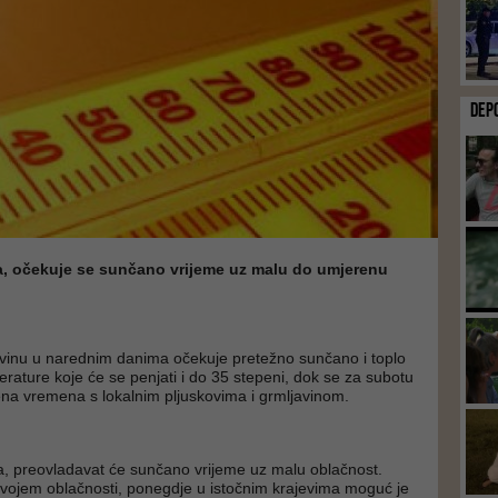
DEP
la, očekuje se sunčano vrijeme uz malu do umjerenu
vinu u narednim danima očekuje pretežno sunčano i toplo
erature koje će se penjati i do 35 stepeni, dok se za subotu
ena vremena s lokalnim pljuskovima i grmljavinom.
ula, preovladavat će sunčano vrijeme uz malu oblačnost.
vojem oblačnosti, ponegdje u istočnim krajevima moguć je