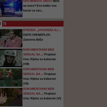
OVO MORATE ZNATI:
Idete
na more? Evo kolike vas
kazne za sao...
O
TV
EPIZODA „ZATURENA ILI...:
DEPO VREMEPLOV:
Zaturena Ilidža
DOKUMENTARNI WEB
SERIJAL NA...:
Projekat
Una: Rijeka sa kulturom
(VIII)
DOKUMENTARNI WEB
SERIJAL NA...:
Projekat
Una: Rijeka sa kulturom
(VII)
DOKUMENTARNI WEB
SERIJAL NA...:
Projekat
Una: Rijeka sa kulturom (VI)