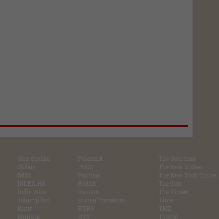
Glas Srpske
Pešćanik
The Guardian
Globus
POGO
The New Yorker
IMDb
Politika
The New York Times
INDEX.HR
Reddit
The Sun
Indie Wire
Reuters
The Times
Jutarnji list
Rotten Tomatoes
Time
Kurir
RTRS
TMZ
Miniclip
RTS
Tportal