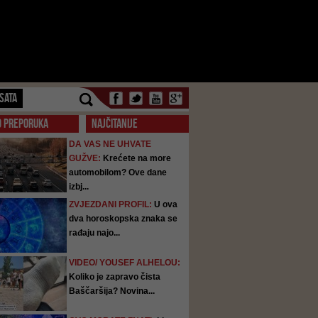
SATA
O PREPORUKA
NAJČITANIJE
DA VAS NE UHVATE
GUŽVE:
Krećete na more
automobilom? Ove dane
izbj...
ZVJEZDANI PROFIL:
U ova
dva horoskopska znaka se
rađaju najo...
VIDEO/ YOUSEF ALHELOU:
Koliko je zapravo čista
Baščaršija? Novina...