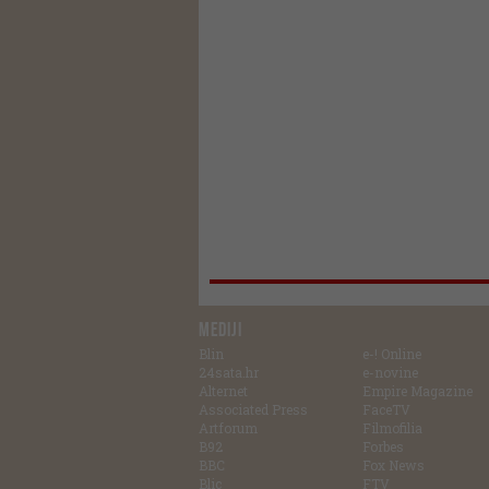
MEDIJI
Blin
e-! Online
24sata.hr
e-novine
Alternet
Empire Magazine
Associated Press
FaceTV
Artforum
Filmofilia
B92
Forbes
BBC
Fox News
Blic
FTV