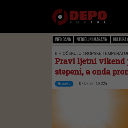
Info dana
Nedjeljni magazin
Kultura 
BIH OČEKUJU TROPSKE TEMPERATU
Pravi ljetni vikend
stepeni, a onda pr
07.07.26, 19:22h
Hronika