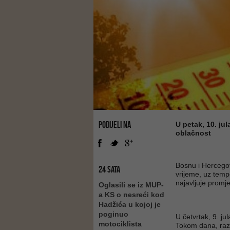
PODIJELI NA
U petak, 10. ju
oblačnost
Bosnu i Hercego
24 SATA
vrijeme, uz temp
najavljuje promj
Oglasili se iz MUP-
a KS o nesreći kod
Hadžića u kojoj je
poginuo
U četvrtak, 9. j
motociklista
Tokom dana, raz