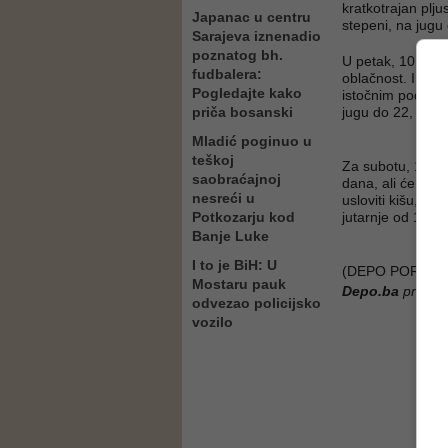
kratkotrajan plj
Japanac u centru
stepeni, na jugu
Sarajeva iznenadio
poznatog bh.
U petak, 10. jul
fudbalera:
oblačnost. I dalj
Pogledajte kako
istočnim područj
priča bosanski
jugu do 22, a dn
Mladić poginuo u
teškoj
Za subotu, 11. j
saobraćajnoj
dana, ali će tok
nesreći u
usloviti kišu, lo
Potkozarju kod
jutarnje od 15 d
Banje Luke
I to je BiH: U
(DEPO PORTAL/
Mostaru pauk
Depo.ba
pratite
odvezao policijsko
vozilo