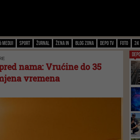
& Mediji
Sport
Žurnal
Žena IN
Blog zona
Depo TV
FOTO
24 
DEP
RE
 pred nama: Vrućine do 35
omjena vremena