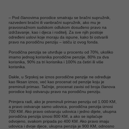
– Pod članovima porodice smatraju se bračni supružnik,
razvedeni bračni ili vanbračni supružnik, ako mu je
pravosnažnom sudskom odlukom dosuđeno pravo na
izdržavanje, kao i djeca i roditelj. Za sve njih postoje
određeni uslovi koje moraju da ispune, kako bi ostvarili
pravo na porodičnu penziju – ističu iz ovog fonda.
Porodična penzija se utvrđuje u procentu od 70%, ukoliko
imamo jednog korisnika porodične penzije, 80% za dva
korisnika, 90% za tri korisnika i 100% za četiri ili više
korisnika.
Dakle, u Srpskoj se iznos porodične penzije ne određuje
kao fiksan iznos, već kao procenat od penzije koju je
preminuli primao. Tačnije, procenat zavisi od broja članova
porodice koji ostvaruju pravo na porodičnu penziju.
Primjera radi, ako je preminuli primao penziju od 1.000 KM,
a pravo ostvaruje samo udovica, porodična penzija iznosi
700 KM. Ako pravo ostvaruju udovica i jedno dijete, ukupna
porodična penzija iznosi 800 KM, a ako se isplaćuje
odvojeno, svakom pripada po 400 KM. Ako pravo imaju
udovica i dvoje djece, ukupna penzija je 900 KM, odnosno