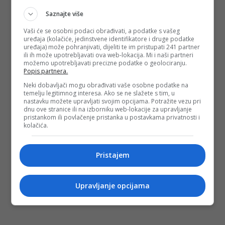
Saznajte više
Vaši će se osobni podaci obrađivati, a podatke s vašeg
uređaja (kolačiće, jedinstvene identifikatore i druge podatke
uređaja) može pohranjivati, dijeliti te im pristupati 241 partner
ili ih može upotrebljavati ova web-lokacija. Mi i naši partneri
možemo upotrebljavati precizne podatke o geolociranju.
Popis partnera.
Neki dobavljači mogu obrađivati vaše osobne podatke na
temelju legitimnog interesa. Ako se ne slažete s tim, u
nastavku možete upravljati svojim opcijama. Potražite vezu pri
dnu ove stranice ili na izborniku web-lokacije za upravljanje
pristankom ili povlačenje pristanka u postavkama privatnosti i
kolačića.
Pristajem
Upravljanje opcijama