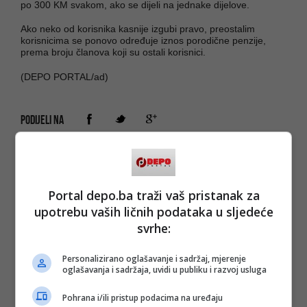
po 300 KM svakom, ako se dijeli na jednake dijelove.
Ako neko od korisnika kasnije izgubi pravo, preostalim
korisnicima se ponovo određuje iznos porodične penzije,
prema broju članova koji su ostali korisnici.
(DEPO PORTAL/ad)
PODIJELI NA
Depo.ba
pratite putem društvenih mreža
Twitter
i
Facebook
Portal depo.ba traži vaš pristanak za
upotrebu vaših ličnih podataka u sljedeće
svrhe:
Personalizirano oglašavanje i sadržaj, mjerenje
oglašavanja i sadržaja, uvidi u publiku i razvoj usluga
Pohrana i/ili pristup podacima na uređaju