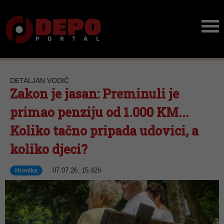
DETALJAN VODIČ
Zakon je jasan: Preminuli je
primao penziju od 1.000 KM...
Koliko tačno pripada udovici, a
koliko djeci?
07.07.26, 15:42h
Hronika