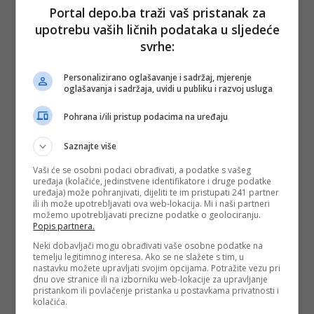
Portal depo.ba traži vaš pristanak za
upotrebu vaših ličnih podataka u sljedeće
svrhe:
Personalizirano oglašavanje i sadržaj, mjerenje
oglašavanja i sadržaja, uvidi u publiku i razvoj usluga
Pohrana i/ili pristup podacima na uređaju
Saznajte više
Vaši će se osobni podaci obrađivati, a podatke s vašeg
uređaja (kolačiće, jedinstvene identifikatore i druge podatke
uređaja) može pohranjivati, dijeliti te im pristupati 241 partner
ili ih može upotrebljavati ova web-lokacija. Mi i naši partneri
možemo upotrebljavati precizne podatke o geolociranju.
Popis partnera.
Neki dobavljači mogu obrađivati vaše osobne podatke na
temelju legitimnog interesa. Ako se ne slažete s tim, u
nastavku možete upravljati svojim opcijama. Potražite vezu pri
dnu ove stranice ili na izborniku web-lokacije za upravljanje
pristankom ili povlačenje pristanka u postavkama privatnosti i
kolačića.