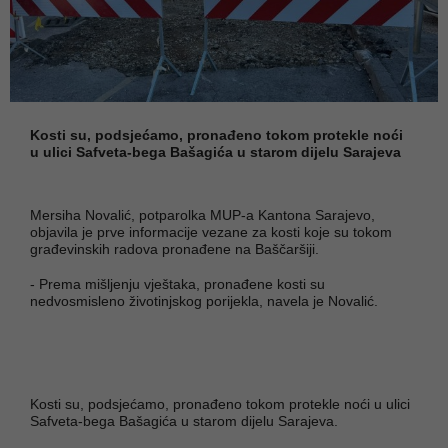
Kosti su, podsjećamo, pronađeno tokom protekle noći
u ulici Safveta-bega Bašagića u starom dijelu Sarajeva
Mersiha Novalić, potparolka MUP-a Kantona Sarajevo,
objavila je prve informacije vezane za kosti koje su tokom
građevinskih radova pronađene na Baščaršiji.
- Prema mišljenju vještaka, pronađene kosti su
nedvosmisleno životinjskog porijekla, navela je Novalić.
Kosti su, podsjećamo, pronađeno tokom protekle noći u ulici
Safveta-bega Bašagića u starom dijelu Sarajeva.