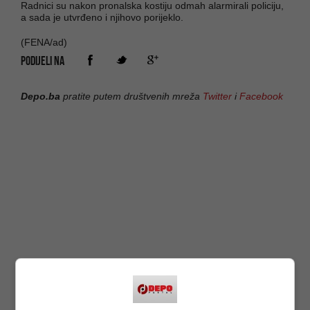
Radnici su nakon pronalska kostiju odmah alarmirali policiju,
a sada je utvrđeno i njihovo porijeklo.
(FENA/ad)
PODIJELI NA
Depo.ba
pratite putem društvenih mreža
Twitter
i
Facebook