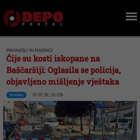
PRONAŠLI IH RADNICI
Čije su kosti iskopane na
Baščaršiji: Oglasila se policija,
objavljeno mišljenje vještaka
07.07.26, 15:23h
Hronika