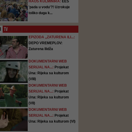
HAOS KULMINIRA:
EES
'pada u vodu'?! Uzrokuje
toliko duga k...
O
TV
EPIZODA „ZATURENA ILI...:
DEPO VREMEPLOV:
Zaturena Ilidža
DOKUMENTARNI WEB
SERIJAL NA...:
Projekat
Una: Rijeka sa kulturom
(VIII)
DOKUMENTARNI WEB
SERIJAL NA...:
Projekat
Una: Rijeka sa kulturom
(VII)
DOKUMENTARNI WEB
SERIJAL NA...:
Projekat
Una: Rijeka sa kulturom (VI)