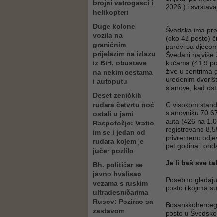
brojni vatrogasci i
2026.) i svrstava
helikopteri
Duge kolone
Švedska ima pre
vozila na
(oko 42 posto) č
graničnim
parovi sa djecom
prijelazim na izlazu
Šveđani najviše 
iz BiH, obustave
kućama (41,9 pos
žive u centrima g
na nekim cestama
uređenim dvorišt
i autoputu
stanove, kad ost
Deset zeničkih
rudara četvrtu noć
O visokom standa
stanovniku 70.6
ostali u jami
auta (426 na 1.0
Raspotočje: Vratio
registrovano 8,55
im se i jedan od
privremeno odjevl
rudara kojem je
pet godina i ond
jučer pozlilo
Je li baš sve t
Bh. političar se
javno hvalisao
Posebno gledajući
vezama s ruskim
posto i kojima s
ultradesničarima
Rusov: Pozirao sa
Bosanskohercegov
zastavom
posto u Švedskoj)