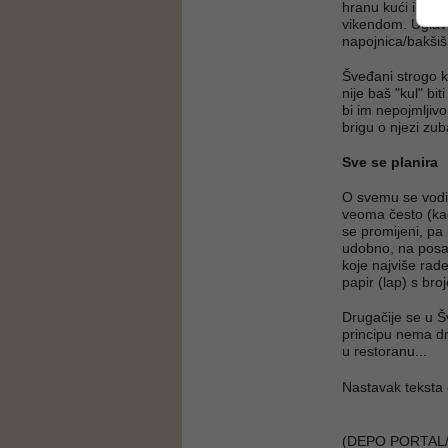
hranu kući ili j
vikendom. Uglavn
napojnica/bakšiš
Šveđani strogo ko
nije baš "kul" bi
bi im nepojmljiv
brigu o njezi zu
Sve se planira
O svemu se vodi 
veoma često (kao 
se promijeni, pa
udobno, na posao
koje najviše rad
papir (lap) s bro
Drugačije se u Šv
principu nema dr
u restoranu...
Nastavak teksta č
(DEPO PORTAL/