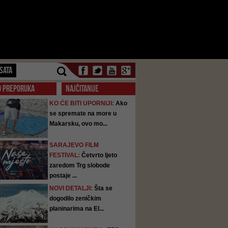
SATA
O PREPORUKA
NAJČITANIJE
KO ĆE BITI UPORNIJI:
Ako
se spremate na more u
Makarsku, ovo mo...
SARAJEVO FILM
FESTIVAL:
Četvrto ljeto
zaredom Trg slobode
postaje ...
NOVI DETALJI:
Šta se
dogodilo zeničkim
planinarima na El...