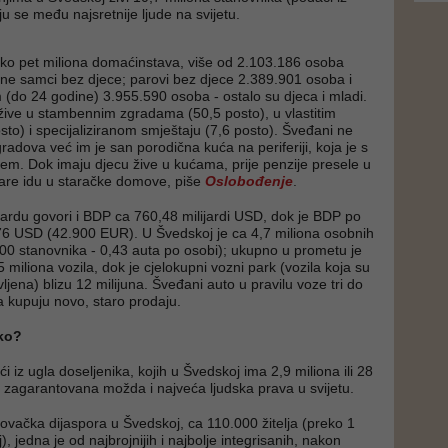
ju se među najsretnije ljude na svijetu.
ko pet miliona domaćinstava, više od 2.103.186 osoba
ine samci bez djece; parovi bez djece 2.389.901 osoba i
 (do 24 godine) 3.955.590 osoba - ostalo su djeca i mladi.
žive u stambennim zgradama (50,5 posto), u vlastitim
to) i specijaliziranom smještaju (7,6 posto). Šveđani ne
radova već im je san porodična kuća na periferiji, koja je s
em. Dok imaju djecu žive u kućama, prije penzije presele u
are idu u staračke domove, piše
Oslobođenje
.
rdu govori i BDP ca 760,48 milijardi USD, dok je BDP po
76 USD (42.900 EUR). U Švedskoj je ca 4,7 miliona osobnih
00 stanovnika - 0,43 auta po osobi); ukupno u prometu je
 miliona vozila, dok je cjelokupni vozni park (vozila koja su
jena) blizu 12 milijuna. Šveđani auto u pravilu voze tri do
a kupuju novo, staro prodaju.
ako?
 iz ugla doseljenika, kojih u Švedskoj ima 2,9 miliona ili 28
u zagarantovana možda i najveća ljudska prava u svijetu.
ačka dijaspora u Švedskoj, ca 110.000 žitelja (preko 1
, jedna je od najbrojnijih i najbolje integrisanih, nakon