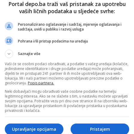
Portal depo.ba traži vaš pristanak za upotrebu
u Systembolagetu
vaših ličnih podataka u sljedeće svrhe:
everu alkohol se pije vikendom neumjereno više nego u
 to još od Vikinga: u Švedskoj postoje prodavnice s
Personalizirano oglašavanje i sadržaj, mjerenje oglašavanja i
 i vinom iznad 3,5 posto "Systembolaget". Postoji krilatica
sadržaja, uvidi u publiku i razvoj usluga
jani petkom i subotom navečer, ostale dane se ne izlazi. Mi
na u sedmici, Šveđani samo dva dana, ali "pošteno se
Pohrana i/ili pristup podacima na uređaju
m znaju biti polupani i izlozi nakon što se omladina napije i
Saznajte više
Vaši će se osobni podaci obrađivati, a podatke s vašeg uređaja (kolačiće,
jedinstvene identifikatore i druge podatke uređaja) može pohranjivati,
ko skupe cigarete, postoji i snus (duhan koji se žvače), u
dijeliti te im pristupati 241 partner ili ih može upotrebljavati ova web-
me i električne cigare. Jako mali broj Šveđana konzumira
lokacija. Mi i naši partneri možemo upotrebljavati precizne podatke o
se svega 1 posto) i na pušenje je tolerancija nulta, pušenje
geolociranju.
Popis partnera.
kulturnim - uglavnom puše doseljenici. Nema pušenja u
na, firmama, restoranima (ako nema odjel za pušače), na
Neki dobavljači mogu obrađivati vaše osobne podatke na temelju
i.
legitimnog interesa. Ako se ne slažete s tim, u nastavku možete upravljati
svojim opcijama. Potražite vezu pri dnu ove stranice ili na izborniku web-
olirana ishrana
lokacije za upravljanje pristankom ili povlačenje pristanka u postavkama
privatnosti i kolačića.
jiviji od Jevreja. U domaćinstvima često bračni parovi imaju
nik, često i frižider; hrana se kod kuće sprema jako malo.
an nakon Šveđana rerne i šporeti su uglavnom
Upravljanje opcijama
Pristajem
 - hrana se rijetko sprema kod kuće, Šveđani često naruče