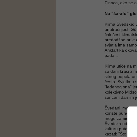
Finaca, ako se on
Na "šarafu" gl
Klima Švedske: 
unutrašnjosti Gö
čak šest klimats
predodžbe prije 
svjetla ima samo 
Anktartika okovan
pada...
Klima utiče na me
su dani kraći zi
sitnog pepela ome
često. Svjetla u 
"ledenog sna" jer
kolektivno Midso
sunčani dan im j
Šveđani imaju kr
koriste puno vre
mogu zamisliti ži
Švedska od turiz
kulturu putovanja
kazati: "Što su lju