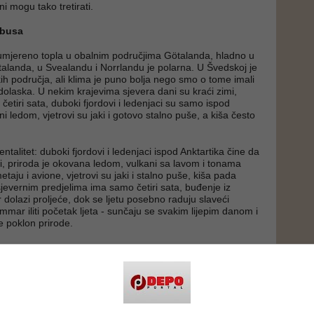
i mogu tako tretirati.
obusa
umjereno topla u obalnim područjima Götalanda, hladno u
talanda, u Svealandu i Norrlandu je polarna. U Švedskoj je
kih područja, ali klima je puno bolja nego smo o tome imali
dolaska. U nekim krajevima sjevera dani su kraći zimi,
četiri sata, duboki fjordovi i ledenjaci su samo ispod
i ledom, vjetrovi su jaki i gotovo stalno puše, a kiša često
ntalitet: duboki fjordovi i ledenjaci ispod Anktartika čine da
mi, priroda je okovana ledom, vulkani sa lavom i tonama
taju i avione, vjetrovi su jaki i stalno puše, kiša pada
sjevernim predjelima ima samo četiri sata, buđenje iz
 dolazi proljeće, dok se ljetu posebno raduju slaveći
mmar iliti početak ljeta - sunčaju se svakim lijepim danom i
e poklon prirode.
ilaticu "Nema lošeg vremena ako ste prigodno obučeni" i
mena za šetnje, odlaske u prirodu i u teretane, bez čega ne
vot; mnogi idu i na bazene koji su jako rasprostranjeni.
ma zarađuje više od mnogih turističkih zemalja jer imaju
 - da su na jugu šta bi tek imali?! Zato ironično znaju
di sjevernije, to su marljiviji"!