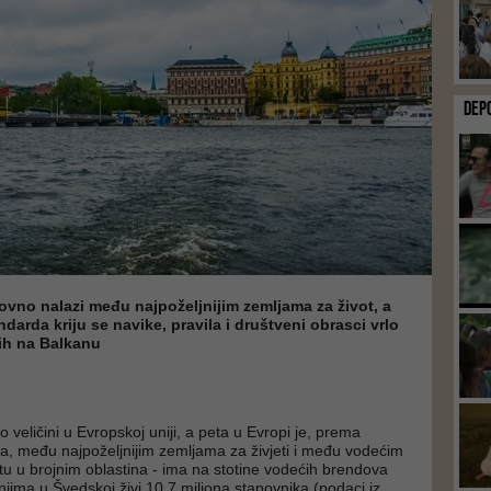
DEP
vno nalazi među najpoželjnijim zemljama za život, a
darda kriju se navike, pravila i društveni obrasci vrlo
nih na Balkanu
 veličini u Evropskoj uniji, a peta u Evropi je, prema
, među najpoželjnijim zemljama za živjeti i među vodećim
tu u brojnim oblastina - ima na stotine vodećih brendova
njima u Švedskoj živi 10,7 miliona stanovnika (podaci iz