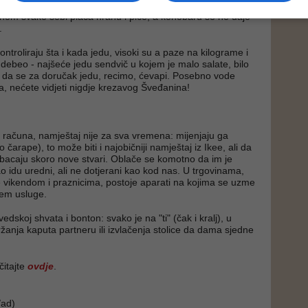
edu u restoranima, u koje idu češće od nas, posebno
om svako sebi plaća hranu i piće, a konobaru se ne daje
.
ntroliraju šta i kada jedu, visoki su a paze na kilograme i
ti debeo - najšeće jedu sendvič u kojem je malo salate, bilo
o da se za doručak jedu, recimo, ćevapi. Posebno vode
ba, nećete vidjeti nigdje krezavog Šveđanina!
računa, namještaj nije za sva vremena: mijenjaju ga
čarape), to može biti i najobičniji namještaj iz Ikee, ali da
 bacaju skoro nove stvari. Oblače se komotno da im je
 idu uredni, ali ne dotjerani kao kod nas. U trgovinama,
e vikendom i praznicima, postoje aparati na kojima se uzme
jem usluge.
edskoj shvata i bonton: svako je na "ti" (čak i kralj), u
žanja kaputa partneru ili izvlačenja stolice da dama sjedne
itajte
ovdje
.
ad)