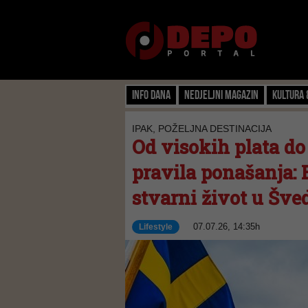
Info dana
Nedjeljni magazin
Kultura 
IPAK, POŽELJNA DESTINACIJA
Od visokih plata do
pravila ponašanja: 
stvarni život u Šve
07.07.26, 14:35h
Lifestyle