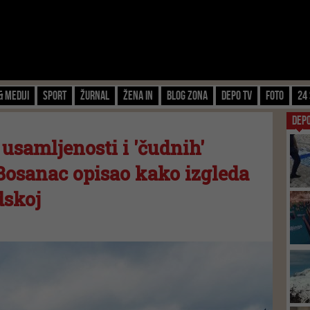
& Mediji
Sport
Žurnal
Žena IN
Blog zona
Depo TV
FOTO
24 
DEP
 usamljenosti i 'čudnih'
Bosanac opisao kako izgleda
dskoj