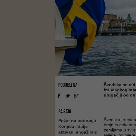
PODIJELI NA
Švedska se redo
iza visokog stan
drugačiji od o
24 SATA
Švedska, treća po
Požar na području
brojnim anketama
Konjica i dalje
zemljama u svije
aktivan, angažirani
svijeta, po mjere