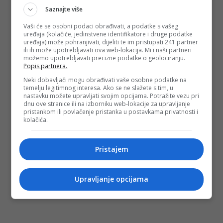
Saznajte više
Vaši će se osobni podaci obrađivati, a podatke s vašeg
uređaja (kolačiće, jedinstvene identifikatore i druge podatke
uređaja) može pohranjivati, dijeliti te im pristupati 241 partner
ili ih može upotrebljavati ova web-lokacija. Mi i naši partneri
možemo upotrebljavati precizne podatke o geolociranju.
Popis partnera.
Neki dobavljači mogu obrađivati vaše osobne podatke na
temelju legitimnog interesa. Ako se ne slažete s tim, u
nastavku možete upravljati svojim opcijama. Potražite vezu pri
dnu ove stranice ili na izborniku web-lokacije za upravljanje
pristankom ili povlačenje pristanka u postavkama privatnosti i
kolačića.
Pristajem
Upravljanje opcijama