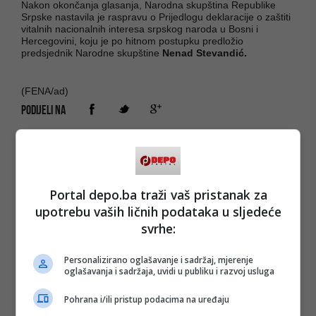
Nakon okončanja glasanja, Narodna skupština Republike
Srpske nastavila je raspravu o Prijedlogu deklaracije o zaštiti
vitalnih nacionalnih interesa srpskog naroda u Bosni i
Hercegovini, koju je po hitnom postupku predložio
predsjednik Narodne skupštine
Nenad Stevandić.
(FENA/ad)
PODIJELI NA
Depo.ba
pratite putem društvenih mreža
Twitter
i
Facebook
Portal depo.ba traži vaš pristanak za
upotrebu vaših ličnih podataka u sljedeće
svrhe:
Personalizirano oglašavanje i sadržaj, mjerenje
oglašavanja i sadržaja, uvidi u publiku i razvoj usluga
Pohrana i/ili pristup podacima na uređaju