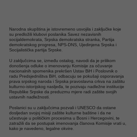
Narodna skupština je istovremeno usvojila i zaključke koje
su predložili klubovi poslanika Savez nezavisnih
socijaldemokrata, Srpska demokratska stranka, Partija
demokratskog progresa, NPS-DNS, Ujedinjena Srpska i
Socijalistička partija Srpske.
U zaključcima se, između ostalog, navodi da je prilikom
donošenja odluke o imenovanju Komisije za očuvanje
nacionalnih spomenika prekršen Ustav BiH i Poslovnik o
radu Predsjedništva BiH, odbacuju se pokušaji osporavanja
prava srpskog naroda i Srpska pravoslavna crkva na zaštitu
kulturno-istorijskog nasljeđa, te pozivaju nadležne institucije
Republike Srpske da preduzmu mjere radi zaštite svojih
ustavnih nadležnosti.
Poslanici su u zaključcima pozvali i UNESCO da ostane
dosljedan svojoj misiji zaštite kulturne baštine i da ne
učestvuje u političkim procesima u Bosni i Hercegovini, te
zatražili da se postupak imenovanja članova Komisije vrati u,
kako je navedeno, legalne okvire.