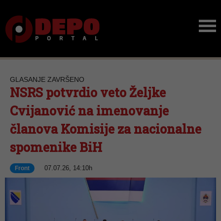
GLASANJE ZAVRŠENO
NSRS potvrdio veto Željke
Cvijanović na imenovanje
članova Komisije za nacionalne
spomenike BiH
07.07.26, 14:10h
Front