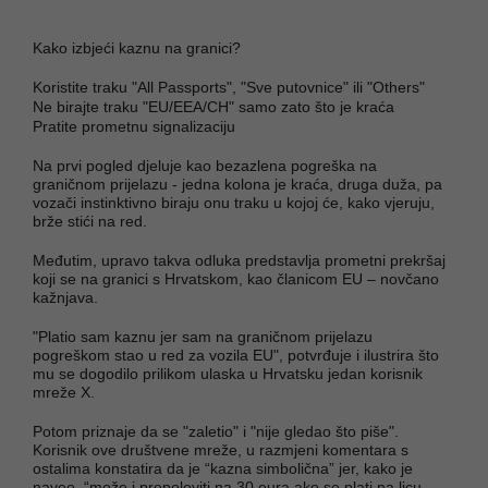
Kako izbjeći kaznu na granici?
Koristite traku "All Passports", "Sve putovnice" ili "Others"
Ne birajte traku "EU/EEA/CH" samo zato što je kraća
Pratite prometnu signalizaciju
Na prvi pogled djeluje kao bezazlena pogreška na
graničnom prijelazu - jedna kolona je kraća, druga duža, pa
vozači instinktivno biraju onu traku u kojoj će, kako vjeruju,
brže stići na red.
Međutim, upravo takva odluka predstavlja prometni prekršaj
koji se na granici s Hrvatskom, kao članicom EU – novčano
kažnjava.
"Platio sam kaznu jer sam na graničnom prijelazu
pogreškom stao u red za vozila EU", potvrđuje i ilustrira što
mu se dogodilo prilikom ulaska u Hrvatsku jedan korisnik
mreže X.
Potom priznaje da se "zaletio" i "nije gledao što piše".
Korisnik ove društvene mreže, u razmjeni komentara s
ostalima konstatira da je “kazna simbolična” jer, kako je
naveo, “može i prepoloviti na 30 eura ako se plati na licu