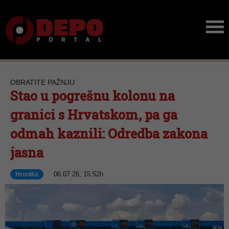
OBRATITE PAŽNJU
Stao u pogrešnu kolonu na
granici s Hrvatskom, pa ga
odmah kaznili: Odredba zakona
jasna
06.07.26, 15:52h
Hronika