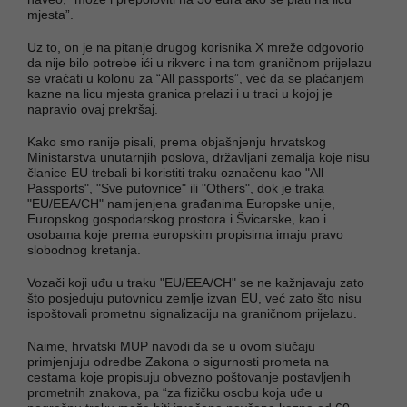
mjesta”.
Uz to, on je na pitanje drugog korisnika X mreže odgovorio
da nije bilo potrebe ići u rikverc i na tom graničnom prijelazu
se vraćati u kolonu za “All passports”, već da se plaćanjem
kazne na licu mjesta granica prelazi i u traci u kojoj je
napravio ovaj prekršaj.
Kako smo ranije pisali, prema objašnjenju hrvatskog
Ministarstva unutarnjih poslova, državljani zemalja koje nisu
članice EU trebali bi koristiti traku označenu kao "All
Passports", "Sve putovnice" ili "Others", dok je traka
"EU/EEA/CH" namijenjena građanima Europske unije,
Europskog gospodarskog prostora i Švicarske, kao i
osobama koje prema europskim propisima imaju pravo
slobodnog kretanja.
Vozači koji uđu u traku "EU/EEA/CH" se ne kažnjavaju zato
što posjeduju putovnicu zemlje izvan EU, već zato što nisu
ispoštovali prometnu signalizaciju na graničnom prijelazu.
Naime, hrvatski MUP navodi da se u ovom slučaju
primjenjuju odredbe Zakona o sigurnosti prometa na
cestama koje propisuju obvezno poštovanje postavljenih
prometnih znakova, pa “za fizičku osobu koja uđe u