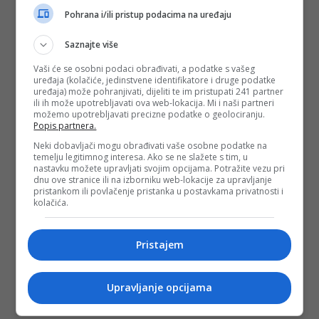
ne ulazite u kolonu s oznakom "EU/EEA/CH" samo zato što
Pohrana i/ili pristup podacima na uređaju
je kraća;
pažljivo pratite svjetleće ploče i prometnu signalizaciju iznad
Saznajte više
svake trake, jer se raspored može mijenjati u ovisnosti o
gužvi.
Vaši će se osobni podaci obrađivati, a podatke s vašeg
uređaja (kolačiće, jedinstvene identifikatore i druge podatke
uređaja) može pohranjivati, dijeliti te im pristupati 241 partner
Ova pravila se odnose na sve putnike u vozilu. Ukoliko se u
ili ih može upotrebljavati ova web-lokacija. Mi i naši partneri
automobilu nalazi makar jedna osoba koja nema pravo
možemo upotrebljavati precizne podatke o geolociranju.
korištenja trake za građane EU, vozilo bi trebalo koristiti
Popis partnera.
traku namijenjenu za sve putovnice, piše
Blic
.
Neki dobavljači mogu obrađivati vaše osobne podatke na
(DEPO PORTAL/dg)
temelju legitimnog interesa. Ako se ne slažete s tim, u
nastavku možete upravljati svojim opcijama. Potražite vezu pri
PODIJELI NA
dnu ove stranice ili na izborniku web-lokacije za upravljanje
pristankom ili povlačenje pristanka u postavkama privatnosti i
kolačića.
Depo.ba
pratite putem društvenih mreža
Twitter
i
Facebook
Pristajem
Upravljanje opcijama