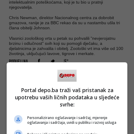
intelektualnim poteškoćama, koji je tu bio u pratnji
njegovatelja.
Chris Newman, direktor Nacionalnog centra za dobrobit
gmazova, ranije je za BBC rekao da su u nastambu ušla tri
člana obitelji Johnson.
Vlasnici zoološkog vrta u petak su pohvalili "nevjerojatnu
brzinu i odlučnost" svih koji su pomogli dječaku, a
djelatnicima je zahvalila i obitelj. Zoološki vrt ima više od 100
životinja, uključujući lavove, tigrove i merkate.
PODIJELI NA
Depo.ba
pratite putem društvenih mreža
Twitter
i
Facebook
Portal depo.ba traži vaš pristanak za
upotrebu vaših ličnih podataka u sljedeće
svrhe:
Personalizirano oglašavanje i sadržaj, mjerenje
oglašavanja i sadržaja, uvidi u publiku i razvoj usluga