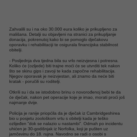
Zahvalili su i na oko 30.000 eura koliko je prikupljeno za
mališana. Detalji su objavljeni na stranici za prikupljanje
donacija, pokrenutoj kako bi se pomoglo dječakovu
oporavku i rehabilitaciji te osigurala financijska stabilnost
obitelji.
- Posljednja dva tjedna bila su vrlo neizvjesna i potresna.
Koliko će (ozljede) biti trajne moći će se utvrditi tek nakon
što se skinu gips i zavoji te kada započne rehabilitacija.
Njegov oporavak je neizvjestan, ali znamo da neće biti
kratak - poručili su roditelji.
Otkrili su i da se istodobno brinu o novorođenoj bebi te da
će dječak, nakon pet operacije koje je imao, morati proći još
najmanje dvije.
Policija je ranije priopćila da je dječak iz Cambridgeshirea
bio u posjetu zoološkom vrtu s obitelji kada je teško
ozlijeđen "dok se nalazio u nastambi". Odmah po incidentu
uhićen je 30-godišnjak iz Norfolka, koji je pušten uz
jamčevinu do 18. rujna. Navodno se radi o osobi s