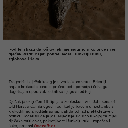
Roditelji kažu da još uvijek nije sigurno u kojoj će mjeri
dječak vratiti osjet, pokretljivost i funkciju ruku,
zglobova i šaka
Trogodišnji dječak kojeg je u zoološkom vrtu u Britaniji
napao krokodil dosad je prošao pet operacija i čeka ga
dugotrajan oporavak, otkrili su njegovi roditelji.
Dječak je ozlijeđen 18. lipnja u zoološkom vrtu Johnsons of
Old Hurst u Cambridgeshireu, kad je bačem u nastambu s
krokodilima, a roditelji su ispričali da od tad praktički žive u
bolnici. Dodali su da je još uvijek nije sigurno u kojoj će mjeri
dječak vratiti osjet, pokretljivost i funkciju ruku, zapešća i
šaka, prenosi
Dnevnik.hr
.