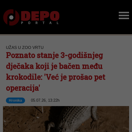
UŽAS U ZOO VRTU
Poznato stanje 3-godišnjeg
dječaka koji je bačen među
krokodile: 'Već je prošao pet
operacija'
05.07.26, 13:22h
Hronika