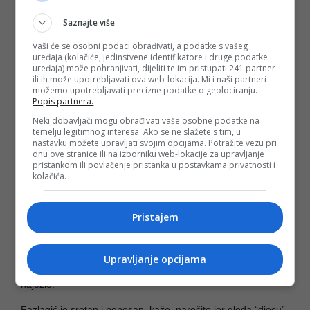
Na Mundijalu u Sjedinjenim Američkim Državama, Kanadi i
Meksiku, “Zmajevi” su sada među 32 najbolje ekipe, dok će
Saznajte više
u četvrtak u 02:00 iza ponoći odmjeriti snage s jednim od
domaćina, selekcijom Sjedinjenih Američkih Država u borbi
Vaši će se osobni podaci obrađivati, a podatke s vašeg
za plasman u osminu finala prvenstva.
uređaja (kolačiće, jedinstvene identifikatore i druge podatke
uređaja) može pohranjivati, dijeliti te im pristupati 241 partner
- Stadion će biti pun, sigurno će biti veliki pritisak- kaže nam
ili ih može upotrebljavati ova web-lokacija. Mi i naši partneri
možemo upotrebljavati precizne podatke o geolociranju.
Vedin Musić, ali prognozira pobjedu.
Popis partnera.
- Ovo što momci pokazuju i što su pokazali do sada, mislim
Neki dobavljači mogu obrađivati vaše osobne podatke na
da se možemo nositi i da će odraditi na najbolji mogući
temelju legitimnog interesa. Ako se ne slažete s tim, u
način. Mislim da imamo šanse. Možemo proći i u naredni
nastavku možete upravljati svojim opcijama. Potražite vezu pri
krug - siguran je.
dnu ove stranice ili na izborniku web-lokacije za upravljanje
pristankom ili povlačenje pristanka u postavkama privatnosti i
S njim sa slaže i Hrnjić.
kolačića.
- Da mogu vratiti godine unazad, bio bih najsretniji čovjek na
svijetu, uzorao bih teren, ali bi pobijedili, a nadam se da će i
Pristajem
ovi momci”, govori nam Hrnjić dok navlači svoju “desetku”
kao prije 31 godinu.
Upravljanje opcijama
“Godine su ipak učinile svoje”, našalio se i opet, po ko zna
koji put tokom razgovora, ponavlja: “Evo opet sam se
naježio.”
Fazlagić je sretan i ponosan, kaže, naročito jer gleda “djecu”