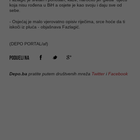
koja nisu rođena u BiH a osjete je kao svoju i daju sve od
sebe.
- Osjećaj je malo vjerovatno opisiv riječima, srce hoće da ti
iskoči iz pluća - objašnava Fazlagić.
(DEPO PORTAL/af)
PODIJELI NA
Depo.ba
pratite putem društvenih mreža
Twitter
i
Facebook