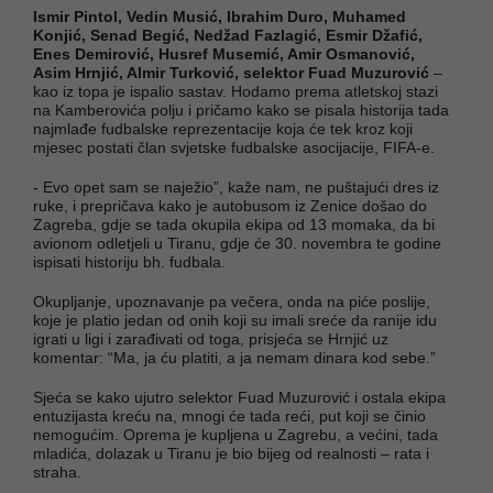
Ismir Pintol, Vedin Musić, Ibrahim Duro, Muhamed
Konjić, Senad Begić, Nedžad Fazlagić, Esmir Džafić,
Enes Demirović, Husref Musemić, Amir Osmanović,
Asim Hrnjić, Almir Turković, selektor Fuad Muzurović
–
kao iz topa je ispalio sastav. Hodamo prema atletskoj stazi
na Kamberovića polju i pričamo kako se pisala historija tada
najmlađe fudbalske reprezentacije koja će tek kroz koji
mjesec postati član svjetske fudbalske asocijacije, FIFA-e.
- Evo opet sam se naježio”, kaže nam, ne puštajući dres iz
ruke, i prepričava kako je autobusom iz Zenice došao do
Zagreba, gdje se tada okupila ekipa od 13 momaka, da bi
avionom odletjeli u Tiranu, gdje će 30. novembra te godine
ispisati historiju bh. fudbala.
Okupljanje, upoznavanje pa večera, onda na piće poslije,
koje je platio jedan od onih koji su imali sreće da ranije idu
igrati u ligi i zarađivati od toga, prisjeća se Hrnjić uz
komentar: “Ma, ja ću platiti, a ja nemam dinara kod sebe.”
Sjeća se kako ujutro selektor Fuad Muzurović i ostala ekipa
entuzijasta kreću na, mnogi će tada reći, put koji se činio
nemogućim. Oprema je kupljena u Zagrebu, a većini, tada
mladića, dolazak u Tiranu je bio bijeg od realnosti – rata i
straha.