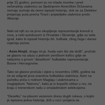
prije 31 godinu, ponosni su na mlade momke i pred
večerašnju utakmicu sa Sjedinjenim Američkim Državama
nemaju sumnje da ćemo ispisati historiju, dok se za Detektor
prisjećaju puta prema Tirani i prijateljske utakmice protiv
Albanije.
Neki od njih su na prvo okupljanje reprezentacije krenuli iz
rova, a neki autobusom iz Hrvatske i Slovenije, gdje su tada
igrali, kako bi ispisali historiju bh. fudbala, zbog čega i danas
osjećaju ponos.
-
Asim Hrnjić
, drago mi je, hvala vam što ste došli”, pročulo
se glasno na ulazu u jednom zeničkom kafiću gdje se
nalazimo s prvom “desetkom” fudbalske reprezentacije
Bosne i Hercegovine.
Tako se glasno pročula i vijest u novembru 1995. godine da
će se odigrati prva zvanična fudbalska utakmica. Asim na
početku priča o rodnom Maglaju i utakmicama u
maglajskom “Natronu”, kako je iz kopački otišao u rov, na
kraju o trenerskom radu u omaladinskim selekcijama.
“Desetku” na plavom vezenom dresu dugih rukava, s kojim
je ispisana jedna historija, drži u ruci i prisjeća se.