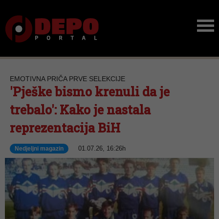
EMOTIVNA PRIČA PRVE SELEKCIJE
'Pješke bismo krenuli da je
trebalo': Kako je nastala
reprezentacija BiH
01.07.26, 16:26h
Nedjeljni magazin