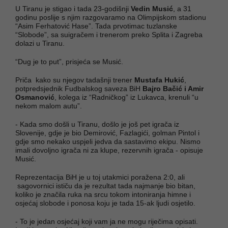
U Tiranu je stigao i tada 23-godišnji
Vedin Musić
, a 31
godinu poslije s njim razgovaramo na Olimpijskom stadionu
“Asim Ferhatović Hase”. Tada prvotimac tuzlanske
“Slobode”, sa suigračem i trenerom preko Splita i Zagreba
dolazi u Tiranu.
“Dug je to put”, prisjeća se Musić.
Priča kako su njegov tadašnji trener
Mustafa Hukić
,
potpredsjednik Fudbalskog saveza BiH
Bajro Bačić i Amir
Osmanović
, kolega iz “Radničkog” iz Lukavca, krenuli “u
nekom malom autu”.
- Kada smo došli u Tiranu, došlo je još pet igrača iz
Slovenije, gdje je bio Demirović, Fazlagići, golman Pintol i
gdje smo nekako uspjeli jedva da sastavimo ekipu. Nismo
imali dovoljno igrača ni za klupe, rezervnih igrača - opisuje
Musić.
Reprezentacija BiH je u toj utakmici poražena 2:0, ali
sagovornici ističu da je rezultat tada najmanje bio bitan,
koliko je značila ruka na srcu tokom intoniranja himne i
osjećaj slobode i ponosa koju je tada 15-ak ljudi osjetilo.
- To je jedan osjećaj koji vam ja ne mogu riječima opisati.