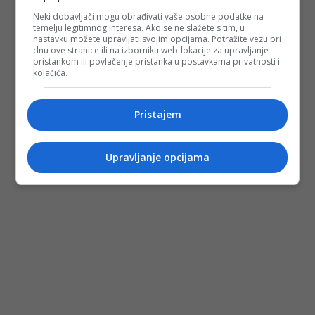
Neki dobavljači mogu obrađivati vaše osobne podatke na
temelju legitimnog interesa. Ako se ne slažete s tim, u
nastavku možete upravljati svojim opcijama. Potražite vezu pri
dnu ove stranice ili na izborniku web-lokacije za upravljanje
pristankom ili povlačenje pristanka u postavkama privatnosti i
kolačića.
Pristajem
Upravljanje opcijama