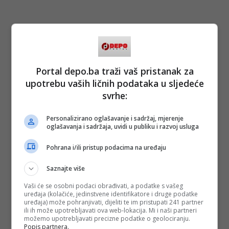
Portal depo.ba traži vaš pristanak za
upotrebu vaših ličnih podataka u sljedeće
svrhe:
Personalizirano oglašavanje i sadržaj, mjerenje
oglašavanja i sadržaja, uvidi u publiku i razvoj usluga
Pohrana i/ili pristup podacima na uređaju
Saznajte više
Vaši će se osobni podaci obrađivati, a podatke s vašeg
uređaja (kolačiće, jedinstvene identifikatore i druge podatke
uređaja) može pohranjivati, dijeliti te im pristupati 241 partner
ili ih može upotrebljavati ova web-lokacija. Mi i naši partneri
možemo upotrebljavati precizne podatke o geolociranju.
Popis partnera.