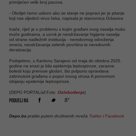
primijećen velik broj pacova.
- Oboljet ćemo uskoro ako se stanje ne popravi jer je pitanje
koji nas sljedeći virus čeka, napisala je stanovnica Grbavice.
Inače, riječ je o problemu s kojim građani ovog naselja muku
muče godinama, a uzrok je neodržavanje higijene naselja
od strane nadležnih institucija - neredovnog odvoženja
smeća, neodržavanja zelenih površina te neredovnih
deratizacija.
Podsjetimo, u Kantonu Sarajevo od maja do oktobra 2025.
godine na snazi je bila epidemija leptospiroze, zarazne
bolesti koju prenose glodari, što potpuno opravdava
zabrinutost građana o pojavi novog virusa ili ponovnom
izbijanju epidemije leptospiroze.
(DEPO PORTAL/af;Foto:
Oslobođenje
)
PODIJELI NA
Depo.ba
pratite putem društvenih mreža
Twitter
i
Facebook