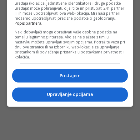
uređaja (kolačiće, jedinstvene identifikatore i druge podatke
uređaja) može pohranjivati, dijeliti te im pristupati 241 partner
PODIJELI NA
ili ih može upotrebljavati ova web-lokacija. Mi i naši partneri
možemo upotrebljavati precizne podatke o geolociranju.
Popis partnera.
Depo.ba
pratite putem društvenih mreža
Twitter
i
Facebook
Neki dobavljači mogu obrađivati vaše osobne podatke na
temelju legitimnog interesa. Ako se ne slažete s tim, u
nastavku možete upravljati svojim opcijama. Potražite vezu pri
dnu ove stranice ili na izborniku web-lokacije za upravljanje
pristankom ili povlačenje pristanka u postavkama privatnosti i
kolačića.
Pristajem
Upravljanje opcijama