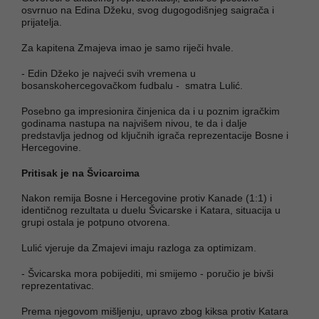
osvrnuo na Edina Džeku, svog dugogodišnjeg saigrača i
prijatelja.
Za kapitena Zmajeva imao je samo riječi hvale.
- Edin Džeko je najveći svih vremena u
bosanskohercegovačkom fudbalu - smatra Lulić.
Posebno ga impresionira činjenica da i u poznim igračkim
godinama nastupa na najvišem nivou, te da i dalje
predstavlja jednog od ključnih igrača reprezentacije Bosne i
Hercegovine.
Pritisak je na Švicarcima
Nakon remija Bosne i Hercegovine protiv Kanade (1:1) i
identičnog rezultata u duelu Švicarske i Katara, situacija u
grupi ostala je potpuno otvorena.
Lulić vjeruje da Zmajevi imaju razloga za optimizam.
- Švicarska mora pobijediti, mi smijemo - poručio je bivši
reprezentativac.
Prema njegovom mišljenju, upravo zbog kiksa protiv Katara