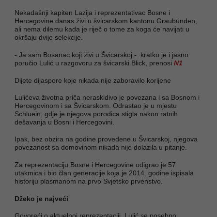
Nekadašnji kapiten Lazija i reprezentativac Bosne i
Hercegovine danas živi u švicarskom kantonu Graubünden,
ali nema dilemu kada je riječ o tome za koga će navijati u
okršaju dvije selekcije.
- Ja sam Bosanac koji živi u Švicarskoj - kratko je i jasno
poručio Lulić u razgovoru za švicarski Blick, prenosi
N1
Dijete dijaspore koje nikada nije zaboravilo korijene
Lulićeva životna priča neraskidivo je povezana i sa Bosnom i
Hercegovinom i sa Švicarskom. Odrastao je u mjestu
Schluein, gdje je njegova porodica stigla nakon ratnih
dešavanja u Bosni i Hercegovini.
Ipak, bez obzira na godine provedene u Švicarskoj, njegova
povezanost sa domovinom nikada nije dolazila u pitanje.
Za reprezentaciju Bosne i Hercegovine odigrao je 57
utakmica i bio član generacije koja je 2014. godine ispisala
historiju plasmanom na prvo Svjetsko prvenstvo.
Džeko je najveći
Govoreći o aktuelnoj reprezentaciji, Lulić se posebno