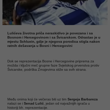
Lulićeva životna priča neraskidivo je povezana i sa
Bosnom i Hercegovinom i sa Švicarskom. Odrastao je u
mjestu Schluein, gdje je njegova porodica stigla nakon
ratnih dešavanja u Bosni i Hercegovini
Dok se reprezentacija Bosne i Hercegovine priprema za
možda i ključni meč grupne faze Svjetskog prvenstva protiv
Švicarske, podrška Zmajevima stiže sa svih strana.
Među onima koji će večeras biti uz tim
Sergeja Barbareza
nalazi se i
Senad Lulić
, jedan od najvažnijih igrača u
historiji bh. reprezentacije.