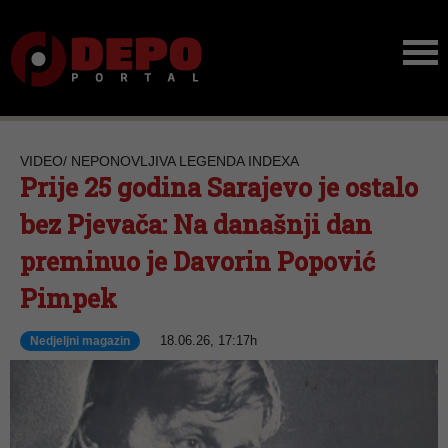
VIDEO/ NEPONOVLJIVA LEGENDA INDEXA
Prije 25 godina Sarajevo je ostalo
bez Pjevača: Na današnji dan
preminuo je Davorin Popović
Pimpek
18.06.26, 17:17h
Nedjeljni magazin