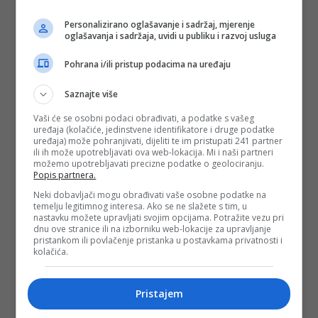
Personalizirano oglašavanje i sadržaj, mjerenje
oglašavanja i sadržaja, uvidi u publiku i razvoj usluga
Pohrana i/ili pristup podacima na uređaju
Saznajte više
Vaši će se osobni podaci obrađivati, a podatke s vašeg
uređaja (kolačiće, jedinstvene identifikatore i druge podatke
uređaja) može pohranjivati, dijeliti te im pristupati 241 partner
Legenda koja ne blijedi
ili ih može upotrebljavati ova web-lokacija. Mi i naši partneri
možemo upotrebljavati precizne podatke o geolociranju.
Davorin Popović rođen je 23. septembra 1946. godine, a
Popis partnera.
bitku s teškom bolešću (rak gušterače) izgubio je u 54.
Neki dobavljači mogu obrađivati vaše osobne podatke na
godini života, 18. juna 2001. Sahranjen je u Aleji velikana na
temelju legitimnog interesa. Ako se ne slažete s tim, u
sarajevskom groblju Bare, pored svog dugogodišnjeg
nastavku možete upravljati svojim opcijama. Potražite vezu pri
prijatelja i saradnika, gitariste Indexa Slobodana "Bode"
dnu ove stranice ili na izborniku web-lokacije za upravljanje
Kovačevića, kao i košarkaškog asa
Mirze Delibašića
.
pristankom ili povlačenje pristanka u postavkama privatnosti i
kolačića.
Danas, 25 godina kasnije, Davorinov glas i dalje odjekuje s
radiostanica, iz kafana, sa studentskih derneka i balkona.
Njegove pjesme nisu ostarile ni dana, a fraza "Pjevač" ostala
Pristajem
je rezervisana samo za jednog čovjeka. Četvrt vijeka je
prošlo, ali sarajevska balada i dalje traje.