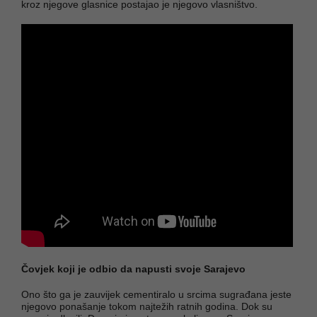
kroz njegove glasnice postajao je njegovo vlasništvo.
Čovjek koji je odbio da napusti svoje Sarajevo
Ono što ga je zauvijek cementiralo u srcima sugrađana jeste
njegovo ponašanje tokom najtežih ratnih godina. Dok su