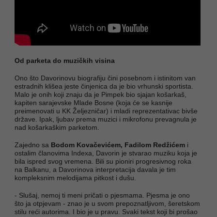
Od parketa do muzičkih visina
Ono što Davorinovu biografiju čini posebnom i istinitom van
estradnih klišea jeste činjenica da je bio vrhunski sportista.
Malo je onih koji znaju da je Pimpek bio sjajan košarkaš,
kapiten sarajevske Mlade Bosne (koja će se kasnije
preimenovati u KK Željezničar) i mladi reprezentativac bivše
države. Ipak, ljubav prema muzici i mikrofonu prevagnula je
nad košarkaškim parketom.
Zajedno sa
Bodom Kovačevićem, Fadilom Redžićem
i
ostalim članovima Indexa, Davorin je stvarao muziku koja je
bila ispred svog vremena. Bili su pioniri progresivnog roka
na Balkanu, a Davorinova interpretacija davala je tim
kompleksnim melodijama pitkost i dušu.
- Slušaj, nemoj ti meni pričati o pjesmama. Pjesma je ono
što ja otpjevam - znao je u svom prepoznatljivom, šeretskom
stilu reći autorima. I bio je u pravu. Svaki tekst koji bi prošao