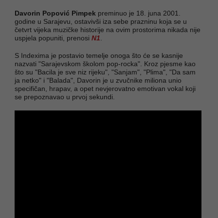
Davorin Popović Pimpek
preminuo je 18. juna 2001.
godine u Sarajevu, ostavivši iza sebe prazninu koja se u
četvrt vijeka muzičke historije na ovim prostorima nikada nije
uspjela popuniti, prenosi
N1
.
S Indexima je postavio temelje onoga što će se kasnije
nazvati "Sarajevskom školom pop-rocka". Kroz pjesme kao
što su "Bacila je sve niz rijeku", "Sanjam", "Plima", "Da sam
ja netko" i "Balada", Davorin je u zvučnike miliona unio
specifičan, hrapav, a opet nevjerovatno emotivan vokal koji
se prepoznavao u prvoj sekundi.