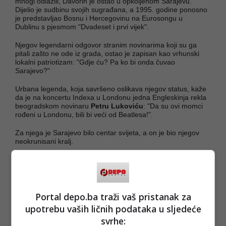
mnogi odlazili, Davorin je ostao u opkoljenom Sarajevu.
Dijelio je sudbinu svojih sugrađana, a 1995. godine ponosno
je predstavljao Bosnu i Hercegovinu na Eurosongu u
Dublinu s pjesmom "Dvadeset i prvi vijek".
Njegov legendarni odgovor stranim novinarima koji su ga
pitali zašto ne ode iz grada, ostao je zapisan kao vrhunski
lokalni patriotizam: "Gdje ću? Pa ko bi onda čuvao
Sarajevo?"
Urbana legenda, koja savršeno oslikava njegov status, kaže
da je na koncertu Indexa u Londonu jedna Engleskinja rekla
beogradskom novinaru
Petru Lukoviću
: "Da su ovi momci
rođeni u Londonu, bili bi veći od Beatlesa!".
Za njega je Sarajevo bilo centar svijeta, a on je bio njegov
neokrunisani kralj.
Portal depo.ba traži vaš pristanak za
upotrebu vaših ličnih podataka u sljedeće
svrhe: