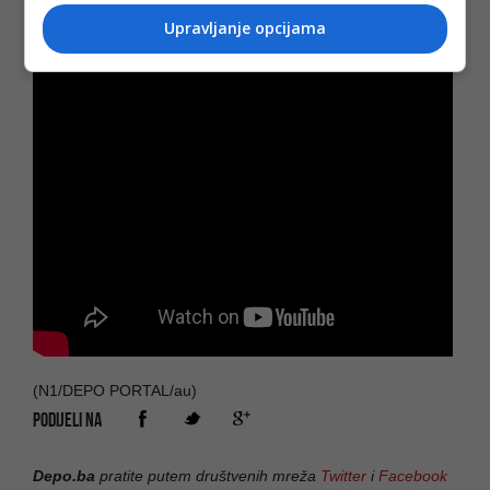
Upravljanje opcijama
(N1/DEPO PORTAL/au)
PODIJELI NA
Depo.ba
pratite putem društvenih mreža
Twitter
i
Facebook