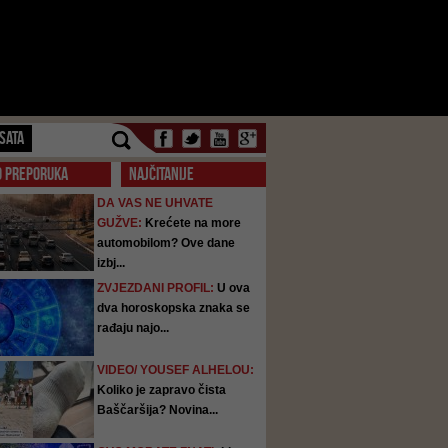
SATA
O PREPORUKA
NAJČITANIJE
DA VAS NE UHVATE
GUŽVE:
Krećete na more
automobilom? Ove dane
izbj...
ZVJEZDANI PROFIL:
U ova
dva horoskopska znaka se
rađaju najo...
VIDEO/ YOUSEF ALHELOU:
Koliko je zapravo čista
Baščaršija? Novina...