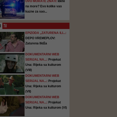
OVO MORATE ZNATI:
Idete
na more? Evo kolike vas
kazne za sao...
O
TV
EPIZODA „ZATURENA ILI...:
DEPO VREMEPLOV:
Zaturena Ilidža
DOKUMENTARNI WEB
SERIJAL NA...:
Projekat
Una: Rijeka sa kulturom
(VIII)
DOKUMENTARNI WEB
SERIJAL NA...:
Projekat
Una: Rijeka sa kulturom
(VII)
DOKUMENTARNI WEB
SERIJAL NA...:
Projekat
Una: Rijeka sa kulturom (VI)