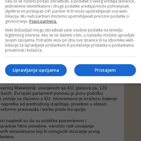
ne prava, osnovnih sloboda i borbe protiv korupcije. U
Vaši će se osobni podaci obrađivati, a podatke s vašeg uređaja (kolačiće,
glašeno da normalizacija odnosa sa Srbijom i provedba
jedinstvene identifikatore i druge podatke uređaja) može pohranjivati,
idskog sporazuma ostaju ključni za evropske ambicije
dijeliti te im pristupati 241 partner ili ih može upotrebljavati ova web-
lokacija. Mi i naši partneri možemo upotrebljavati precizne podatke o
geolociranju.
Popis partnera.
 Gori usvojen je sa 486 glasova za, 101 protiv i 75
Neki dobavljači mogu obrađivati vaše osobne podatke na temelju
pski parlament pozdravio je stabilan napredak Crne Gore u
legitimnog interesa. Ako se ne slažete s tim, u nastavku možete upravljati
nim s EU, uzimajući u obzir ambiciju te zemlje da zaključi
svojim opcijama. Potražite vezu pri dnu ove stranice ili na izborniku web-
ja 2026. i postane 28. članica Evropske unije do 2028.
lokacije za upravljanje pristankom ili povlačenje pristanka u postavkama
privatnosti i kolačića.
ci su, uz tehničke reformske kriterije, istaknuli da su
a orijentacija i nepokolebljiva posvećenost političkih
Upravljanje opcijama
Pristajem
 Gore nezavisnoj državnosti ključni politički kriteriji u
nja.
jevernoj Makedoniji, usvojenom sa 411 glasova za, 120
držanih, Evropski parlament ponovio je punu podršku
te zemlje za članstvo u EU. Istovremeno je izraženo žaljenje
napretka od prethodnog izvještaja, posebno u oblasti
 reforme pravosuđa i borbe protiv korupcije.
ci naglasili su da su politička posvećenost i
radnja hitno potrebne, naročito radi usvajanja
vnih amandmana koji bi omogućili otvaranje prvog
lastera.