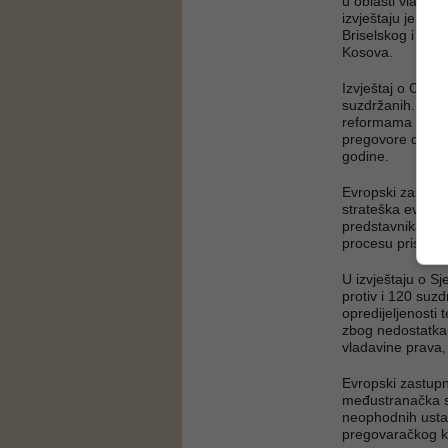
u oblasti vladavi
izvještaju je na
Briselskog i Ohr
Kosova.
Izvještaj o Crnoj
suzdržanih. Evro
reformama poveza
pregovore do kra
godine.
Evropski zastupni
strateška evropsk
predstavnika Crne
procesu pristupa
U izvještaju o S
protiv i 120 suz
opredijeljenosti 
zbog nedostatka 
vladavine prava,
Evropski zastupni
međustranačka sa
neophodnih usta
pregovaračkog k