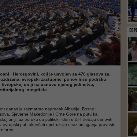
DEP
Bosni i Hercegovini, koji je usvojen sa 478 glasova za,
 suzdržana, evropski zastupnici ponovili su podršku
 Evropskoj uniji na osnovu njenog jedinstva,
eritorijalnog integriteta
nt danas je razmatrao napredak Albanije, Bosne i
sova, Sjeverne Makedonije i Crne Gore na putu ka
koj uniji, uz poruku da politički lideri u BiH trebaju obnoviti
a evropski put, okončati opstrukcije i bez odlaganja provesti
reforme.