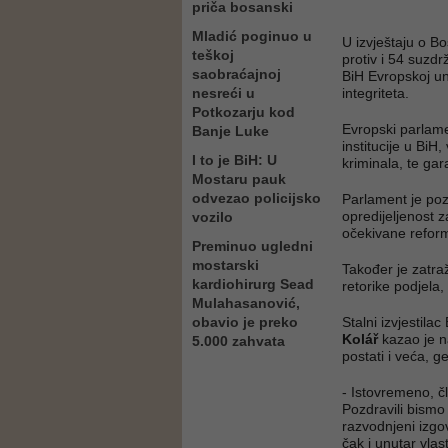
priča bosanski
Mladić poginuo u
U izvještaju o Bo
teškoj
protiv i 54 suzdr
saobraćajnoj
BiH Evropskoj uni
nesreći u
integriteta.
Potkozarju kod
Evropski parlame
Banje Luke
institucije u BiH
I to je BiH: U
kriminala, te ga
Mostaru pauk
odvezao policijsko
Parlament je poz
opredijeljenost 
vozilo
očekivane refor
Preminuo ugledni
mostarski
Također je zatraž
kardiohirurg Sead
retorike podjela
Mulahasanović,
obavio je preko
Stalni izvjestil
Kolář
kazao je n
5.000 zahvata
postati i veća, ge
- Istovremeno, č
Pozdravili bismo
razvodnjeni izgo
čak i unutar vlast