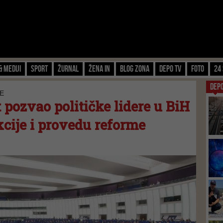
& Mediji
Sport
Žurnal
Žena IN
Blog zona
Depo TV
FOTO
24 
DEP
E
pozvao političke lidere u BiH
cije i provedu reforme