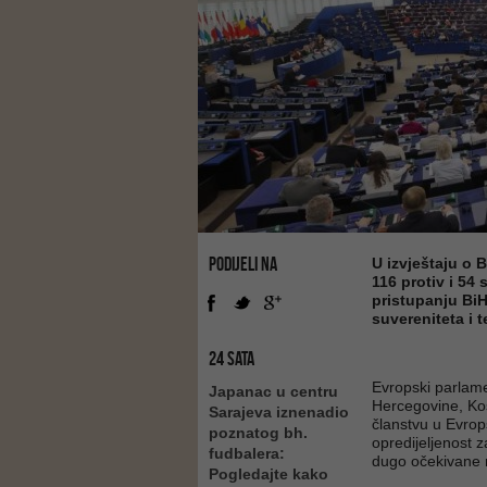
PODIJELI NA
U izvještaju o 
116 protiv i 54
pristupanju BiH
suvereniteta i t
24 SATA
Evropski parlame
Japanac u centru
Hercegovine, Ko
Sarajeva iznenadio
članstvu u Evrops
poznatog bh.
opredijeljenost z
fudbalera:
dugo očekivane 
Pogledajte kako