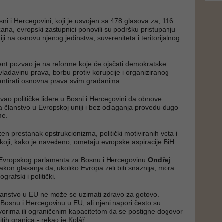
sni i Hercegovini, koji je usvojen sa 478 glasova za, 116
žana, evropski zastupnici ponovili su podršku pristupanju
ji na osnovu njenog jedinstva, suvereniteta i teritorijalnog
nt pozvao je na reforme koje će ojačati demokratske
, vladavinu prava, borbu protiv korupcije i organiziranog
rantirati osnovna prava svim građanima.
vao političke lidere u Bosni i Hercegovini da obnove
za članstvo u Evropskoj uniji i bez odlaganja provedu dugo
me.
en prestanak opstrukcionizma, politički motiviranih veta i
, koji, kako je navedeno, ometaju evropske aspiracije BiH.
ac Evropskog parlamenta za Bosnu i Hercegovinu
Ondřej
akon glasanja da, ukoliko Evropa želi biti snažnija, mora
ografski i politički.
lanstvo u EU ne može se uzimati zdravo za gotovo.
 Bosnu i Hercegovinu u EU, ali njeni napori često su
vorima ili ograničenim kapacitetom da se postigne dogovor
itih granica - rekao je Kolář.