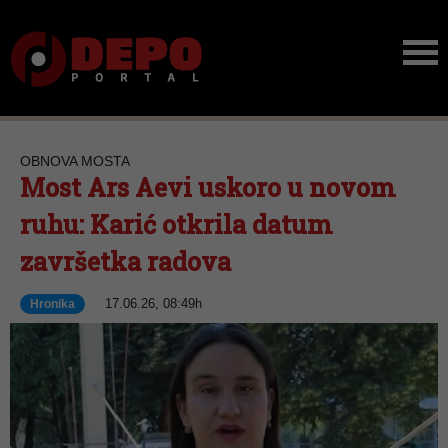
OBNOVA MOSTA
Most Ars Aevi uskoro u novom
ruhu: Karić otkrila datum
završetka radova
17.06.26, 08:49h
Hronika