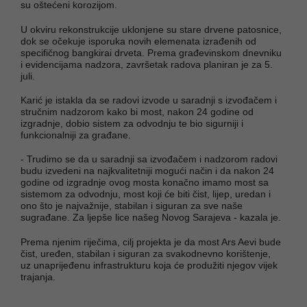
su oštećeni korozijom.
U okviru rekonstrukcije uklonjene su stare drvene patosnice,
dok se očekuje isporuka novih elemenata izrađenih od
specifičnog bangkirai drveta. Prema građevinskom dnevniku
i evidencijama nadzora, završetak radova planiran je za 5.
juli.
Karić je istakla da se radovi izvode u saradnji s izvođačem i
stručnim nadzorom kako bi most, nakon 24 godine od
izgradnje, dobio sistem za odvodnju te bio sigurniji i
funkcionalniji za građane.
- Trudimo se da u saradnji sa izvođačem i nadzorom radovi
budu izvedeni na najkvalitetniji mogući način i da nakon 24
godine od izgradnje ovog mosta konačno imamo most sa
sistemom za odvodnju, most koji će biti čist, lijep, uredan i
ono što je najvažnije, stabilan i siguran za sve naše
sugrađane. Za ljepše lice našeg Novog Sarajeva - kazala je.
Prema njenim riječima, cilj projekta je da most Ars Aevi bude
čist, uređen, stabilan i siguran za svakodnevno korištenje,
uz unaprijeđenu infrastrukturu koja će produžiti njegov vijek
trajanja.