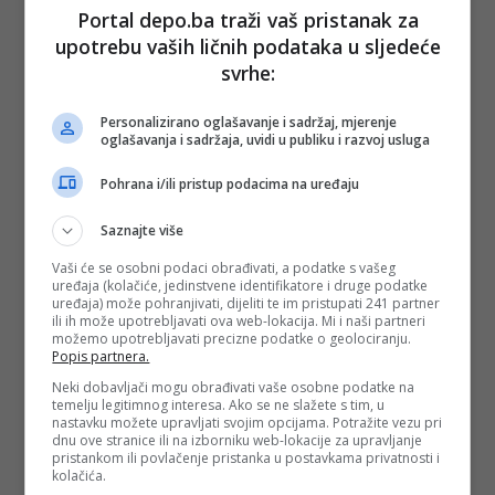
Portal depo.ba traži vaš pristanak za
upotrebu vaših ličnih podataka u sljedeće
(DEPO PORTAL/af)
svrhe:
PODIJELI NA
Personalizirano oglašavanje i sadržaj, mjerenje
oglašavanja i sadržaja, uvidi u publiku i razvoj usluga
Depo.ba
pratite putem društvenih mreža
Twitter
i
Facebook
Pohrana i/ili pristup podacima na uređaju
Saznajte više
Vaši će se osobni podaci obrađivati, a podatke s vašeg
uređaja (kolačiće, jedinstvene identifikatore i druge podatke
uređaja) može pohranjivati, dijeliti te im pristupati 241 partner
ili ih može upotrebljavati ova web-lokacija. Mi i naši partneri
možemo upotrebljavati precizne podatke o geolociranju.
Popis partnera.
Neki dobavljači mogu obrađivati vaše osobne podatke na
temelju legitimnog interesa. Ako se ne slažete s tim, u
nastavku možete upravljati svojim opcijama. Potražite vezu pri
dnu ove stranice ili na izborniku web-lokacije za upravljanje
pristankom ili povlačenje pristanka u postavkama privatnosti i
kolačića.