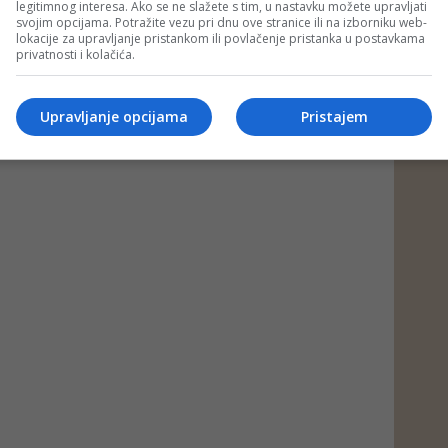
legitimnog interesa. Ako se ne slažete s tim, u nastavku možete upravljati
svojim opcijama. Potražite vezu pri dnu ove stranice ili na izborniku web-
lokacije za upravljanje pristankom ili povlačenje pristanka u postavkama
privatnosti i kolačića.
Upravljanje opcijama
Pristajem