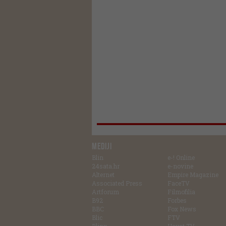
MEDIJI
Blin
e-! Online
24sata.hr
e-novine
Alternet
Empire Magazine
Associated Press
FaceTV
Artforum
Filmofilia
B92
Forbes
BBC
Fox News
Blic
FTV