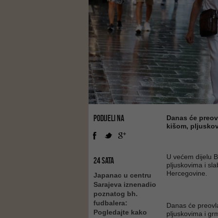
PODIJELI NA
Danas će preovl
kišom, pljusko
U većem dijelu B
24 SATA
pljuskovima i sl
Hercegovine.
Japanac u centru
Sarajeva iznenadio
poznatog bh.
fudbalera:
Danas će preovla
Pogledajte kako
pljuskovima i grm