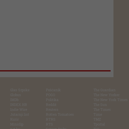
Glas Srpske
Pešćanik
The Guardian
Globus
POGO
The New Yorker
IMDb
Politika
The New York Times
INDEX.HR
Reddit
The Sun
Indie Wire
Reuters
The Times
Jutarnji list
Rotten Tomatoes
Time
Kurir
RTRS
TMZ
Miniclip
RTS
Tportal