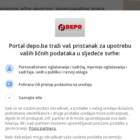
o umjerene jačine sjevernog i sjeverozapadnog smjera.
temperatura zraka uglavnom između 16 i 22, na jugu do 28
žno oblačno s kišom i pljuskovima. Jači pljuskovi se
m dijelu dana. Najviša dnevna temperatura zraka oko 22
 su Federalnog hidrometeorološkog zavoda BiH.
Portal depo.ba traži vaš pristanak za upotrebu
vaših ličnih podataka u sljedeće svrhe:
 putem društvenih mreža
Twitter
i
Facebook
Personalizirano oglašavanje i sadržaj, mjerenje oglašavanja i
sadržaja, uvidi u publiku i razvoj usluga
Pohrana i/ili pristup podacima na uređaju
Saznajte više
Vaši će se osobni podaci obrađivati, a podatke s vašeg uređaja (kolačiće,
jedinstvene identifikatore i druge podatke uređaja) može pohranjivati,
dijeliti te im pristupati 241 partner ili ih može upotrebljavati ova web-
lokacija. Mi i naši partneri možemo upotrebljavati precizne podatke o
geolociranju.
Popis partnera.
Neki dobavljači mogu obrađivati vaše osobne podatke na temelju