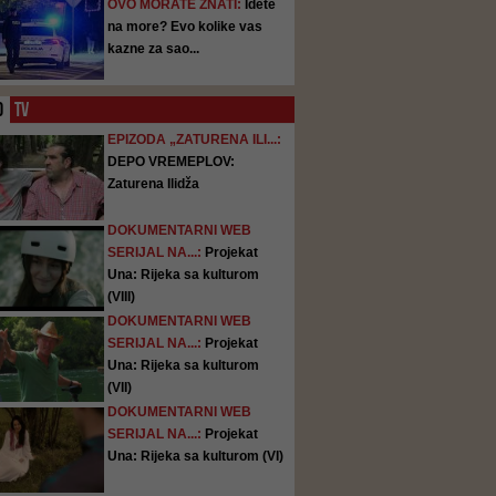
OVO MORATE ZNATI:
Idete
na more? Evo kolike vas
kazne za sao...
O
TV
EPIZODA „ZATURENA ILI...:
DEPO VREMEPLOV:
Zaturena Ilidža
DOKUMENTARNI WEB
SERIJAL NA...:
Projekat
Una: Rijeka sa kulturom
(VIII)
DOKUMENTARNI WEB
SERIJAL NA...:
Projekat
Una: Rijeka sa kulturom
(VII)
DOKUMENTARNI WEB
SERIJAL NA...:
Projekat
Una: Rijeka sa kulturom (VI)