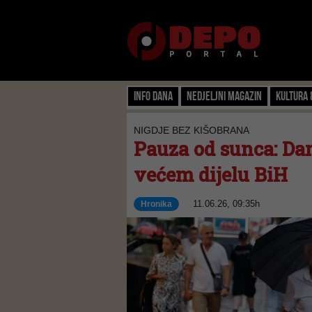
Info dana
Nedjeljni magazin
Kultura 
NIGDJE BEZ KIŠOBRANA
Pauza od sunca: Dan
većem dijelu BiH
11.06.26, 09:35h
Hronika