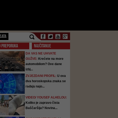
SATA
O PREPORUKA
NAJČITANIJE
DA VAS NE UHVATE
GUŽVE:
Krećete na more
automobilom? Ove dane
izbj...
ZVJEZDANI PROFIL:
U ova
dva horoskopska znaka se
rađaju najo...
VIDEO/ YOUSEF ALHELOU:
Koliko je zapravo čista
Baščaršija? Novina...