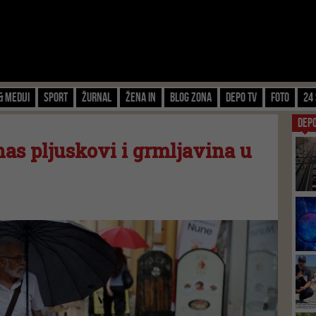
& Mediji
Sport
Žurnal
Žena IN
Blog zona
Depo TV
FOTO
24 
DEP
as pljuskovi i grmljavina u