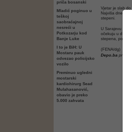
priča bosanski
Vjetar je slab d
Mladić poginuo u
Najviša dnevna 
teškoj
stepeni.
saobraćajnoj
nesreći u
U Sarajevu prete
Potkozarju kod
očekuju u drugo
Banje Luke
stepena, podaci
I to je BiH: U
(FENA/dg)
Mostaru pauk
Depo.ba
pratite
odvezao policijsko
vozilo
Preminuo ugledni
mostarski
kardiohirurg Sead
Mulahasanović,
obavio je preko
5.000 zahvata