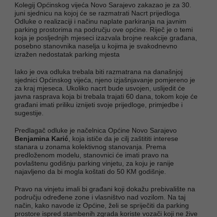
Kolegij Općinskog vijeća Novo Sarajevo zakazao je za 30.
juni sjednicu na kojoj će se razmatrati Nacrt prijedloga
Odluke o realizaciji i načinu naplate parkiranja na javnim
parking prostorima na području ove općine. Riječ je o temi
koja je posljednjih mjeseci izazvala brojne reakcije građana,
posebno stanovnika naselja u kojima je svakodnevno
izražen nedostatak parking mjesta
Iako je ova odluka trebala biti razmatrana na današnjoj
sjednici Općinskog vijeća, njeno izjašnjavanje pomjereno je
za kraj mjeseca. Ukoliko nacrt bude usvojen, uslijedit će
javna rasprava koja bi trebala trajati 60 dana, tokom koje će
građani imati priliku iznijeti svoje prijedloge, primjedbe i
sugestije.
Predlagač odluke je načelnica Općine Novo Sarajevo
Benjamina Karić
, koja ističe da je cilj zaštititi interese
stanara u zonama kolektivnog stanovanja. Prema
predloženom modelu, stanovnici će imati pravo na
povlaštenu godišnju parking vinjetu, za koju je ranije
najavljeno da bi mogla koštati do 50 KM godišnje.
Pravo na vinjetu imali bi građani koji dokažu prebivalište na
području određene zone i vlasništvo nad vozilom. Na taj
način, kako navode iz Općine, želi se spriječiti da parking
prostore ispred stambenih zgrada koriste vozači koji ne žive