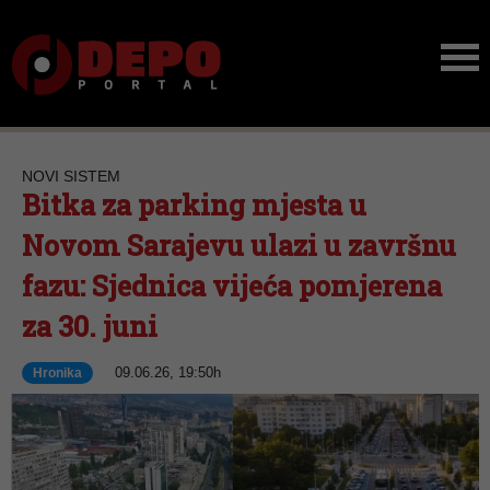
NOVI SISTEM
Bitka za parking mjesta u
Novom Sarajevu ulazi u završnu
fazu: Sjednica vijeća pomjerena
za 30. juni
09.06.26, 19:50h
Hronika