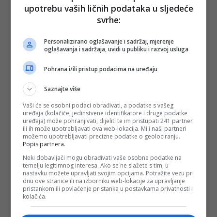
(
Crna Hronika
/DEPO PORTAL/af)
upotrebu vaših ličnih podataka u sljedeće
PODIJELI NA
svrhe:
Personalizirano oglašavanje i sadržaj, mjerenje
Depo.ba
pratite putem društvenih mreža
Twitter
i
Facebook
oglašavanja i sadržaja, uvidi u publiku i razvoj usluga
Pohrana i/ili pristup podacima na uređaju
Saznajte više
Vaši će se osobni podaci obrađivati, a podatke s vašeg
uređaja (kolačiće, jedinstvene identifikatore i druge podatke
uređaja) može pohranjivati, dijeliti te im pristupati 241 partner
ili ih može upotrebljavati ova web-lokacija. Mi i naši partneri
možemo upotrebljavati precizne podatke o geolociranju.
Popis partnera.
Neki dobavljači mogu obrađivati vaše osobne podatke na
temelju legitimnog interesa. Ako se ne slažete s tim, u
nastavku možete upravljati svojim opcijama. Potražite vezu pri
dnu ove stranice ili na izborniku web-lokacije za upravljanje
pristankom ili povlačenje pristanka u postavkama privatnosti i
kolačića.