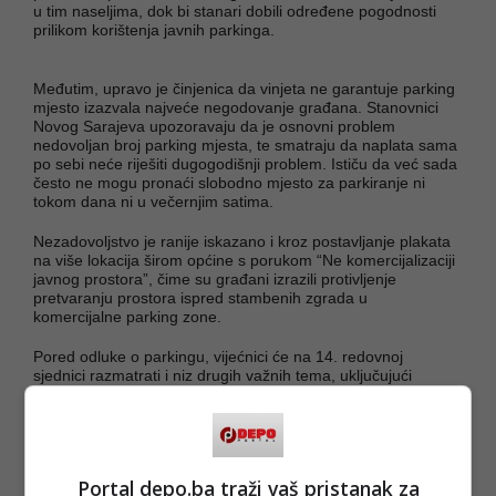
u tim naseljima, dok bi stanari dobili određene pogodnosti
prilikom korištenja javnih parkinga.
Međutim, upravo je činjenica da vinjeta ne garantuje parking
mjesto izazvala najveće negodovanje građana. Stanovnici
Novog Sarajeva upozoravaju da je osnovni problem
nedovoljan broj parking mjesta, te smatraju da naplata sama
po sebi neće riješiti dugogodišnji problem. Ističu da već sada
često ne mogu pronaći slobodno mjesto za parkiranje ni
tokom dana ni u večernjim satima.
Nezadovoljstvo je ranije iskazano i kroz postavljanje plakata
na više lokacija širom općine s porukom “Ne komercijalizaciji
javnog prostora”, čime su građani izrazili protivljenje
pretvaranju prostora ispred stambenih zgrada u
komercijalne parking zone.
Pored odluke o parkingu, vijećnici će na 14. redovnoj
sjednici razmatrati i niz drugih važnih tema, uključujući
odluke o poslovnim prostorima, stambenom zbrinjavanju
raseljenih osoba, jednokratnim pomoćima za porodilje, kao i
pitanja vezana za infrastrukturne projekte i upravljanje
općinskim zemljištem. Očekuje se da će upravo rasprava o
naplati parkinga privući najveću pažnju javnosti.
Portal depo.ba traži vaš pristanak za