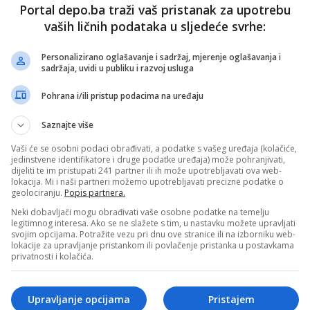
 u dosta slučajeva neopravdano zapostavljen, uskočio
Portal depo.ba traži vaš pristanak za upotrebu
revića ili Alajbegovića. Također, ukoliko Džeko ne bude
vaših ličnih podataka u sljedeće svrhe:
ključeno da Barbarez pojača vezni red sa
Erminom
trb jednog klasičnog napadača.
te širina kadra i veliki broj kvalitetnih igrača koji čekaju
Personalizirano oglašavanje i sadržaj, mjerenje oglašavanja i
 "zapete puške".
sadržaja, uvidi u publiku i razvoj usluga
alić?
Pohrana i/ili pristup podacima na uređaju
zova dilema je
Haris Tabaković
. Napadač se oporavlja od
Saznajte više
io se ekipi u Torontu, ali još radi individualno. I sam selektor
ta najavljivao je da bi Tabaković trebao biti spreman za
Vaši će se osobni podaci obrađivati, a podatke s vašeg uređaja (kolačiće,
akmicu...
jedinstvene identifikatore i druge podatke uređaja) može pohranjivati,
dijeliti te im pristupati 241 partner ili ih može upotrebljavati ova web-
pisali, Barbarez do 24 sata prije prve utakmice mora
lokacija. Mi i naši partneri možemo upotrebljavati precizne podatke o
a li će Tabakovića ostaviti na spisku od 26 igrača ili će
geolociranju.
Popis partnera.
 priliku ukazati Arjanu Maliću.
Neki dobavljači mogu obrađivati vaše osobne podatke na temelju
H za meč protiv Kanade: Vasilj, Dedić, Katić, Muharemović,
legitimnog interesa. Ako se ne slažete s tim, u nastavku možete upravljati
vić, Bašić (Šunjić), Bajraktarević (Memić), Alajbegović,
svojim opcijama. Potražite vezu pri dnu ove stranice ili na izborniku web-
 (Lukić).
lokacije za upravljanje pristankom ili povlačenje pristanka u postavkama
privatnosti i kolačića.
af)
Upravljanje opcijama
Pristajem