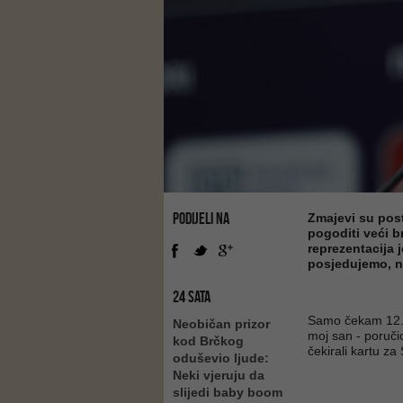
PODIJELI NA
Zmajevi su posta
pogoditi veći br
reprezentacija 
posjedujemo, n
24 SATA
Samo čekam 12. 
Neobičan prizor
moj san - poruči
kod Brčkog
čekirali kartu za
oduševio ljude:
Neki vjeruju da
slijedi baby boom