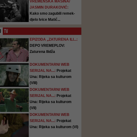
VREMENSKA MAŠINA/
JASMIN DURAKOVIĆ:
Kako smo zagubili remek-
djelo Ivice Matić...
O
TV
EPIZODA „ZATURENA ILI...:
DEPO VREMEPLOV:
Zaturena Ilidža
DOKUMENTARNI WEB
SERIJAL NA...:
Projekat
Una: Rijeka sa kulturom
(VIII)
DOKUMENTARNI WEB
SERIJAL NA...:
Projekat
Una: Rijeka sa kulturom
(VII)
DOKUMENTARNI WEB
SERIJAL NA...:
Projekat
Una: Rijeka sa kulturom (VI)