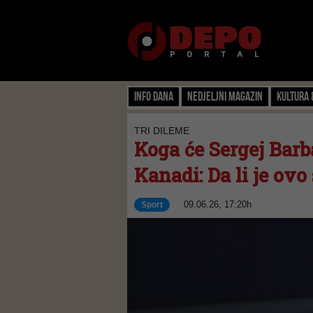
Info dana
Nedjeljni magazin
Kultura 
TRI DILEME
Koga će Sergej Barb
Kanadi: Da li je ov
09.06.26, 17:20h
Sport