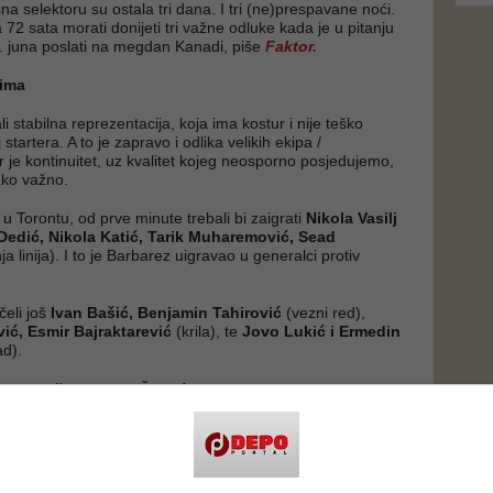
na selektoru su ostala tri dana. I tri (ne)prespavane noći.
72 sata morati donijeti tri važne odluke kada je u pitanju
2. juna poslati na megdan Kanadi, piše
Faktor.
tima
i stabilna reprezentacija, koja ima kostur i nije teško
 startera. A to je zapravo i odlika velikih ekipa /
r je kontinuitet, uz kvalitet kojeg neosporno posjedujemo,
ako važno.
u Torontu, od prve minute trebali bi zaigrati
Nikola Vasilj
edić, Nikola Katić, Tarik Muharemović, Sead
a linija). I to je Barbarez uigravao u generalci protiv
eli još
Ivan Bašić, Benjamin Tahirović
(vezni red),
ić, Esmir Bajraktarević
(krila), te
Jovo Lukić i Ermedin
d).
o
Edin Džeko i Ivan Šunjić
(zbog povreda propustili oba
a u sklopu priprema za SP i većinu treninga) budu sto posto
 je da će dobiti priliku od prve minute. U tom slučaju na
 Lukić i jedan od dvojice veznjaka - Bašić ili Tahirović.
moguće još neke rokade. Tako ne bi čudilo kada bi
Amar