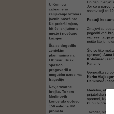
Do "ispunjenja" s
U Konjicu
Jer će u naredna 
zabranjeno
sastav koji će 1
zalijevanje vrtova i
javnih površina:
Postoji kostur 
Ko prekrši mjere,
bit će isključen s
Zmajevi su postal
pogoditi veći broj
mreže i novčano
reprezentacija je
kažnjen
nešto što je itek
Šta se dogodilo
zeničkim
Što se tiče meča 
(golman),
Amar D
planinarima na
Kolašinac
(zadnj
Elbrusu: Ruski
Paname.
spasioci
progovorili o
Generalku su poč
mogućim uzrocima
Kerim Alajbegov
tragedije
Demirović
(napa
Nevjerovatne
Međutim, ukolik
brojke: Tokom
prijateljska meč
Merlinovih
spremni, izvjesno
koncerata gotovo
klupu bi preselili
156 miliona KM
prometa
Također, nisu ne