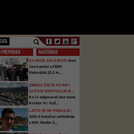
SATA
O PREPORUKA
NAJČITANIJE
KO MOŽE APLICIRATI:
Novi
Javni pozivi u FBiH:
Rekordnih 20,3 m...
IZMEĐU ŠTETE PO BIH I
ZAŠTITE REPUTACIJE B...:
Ko će odgovarati ako stane
Koridor Vc: Kaž...
LJETO SE NE PREDAJE:
Stiže li konačno zahlađenje
u BiH: Nedim S...