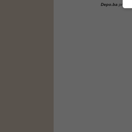
Depo.ba
pratite