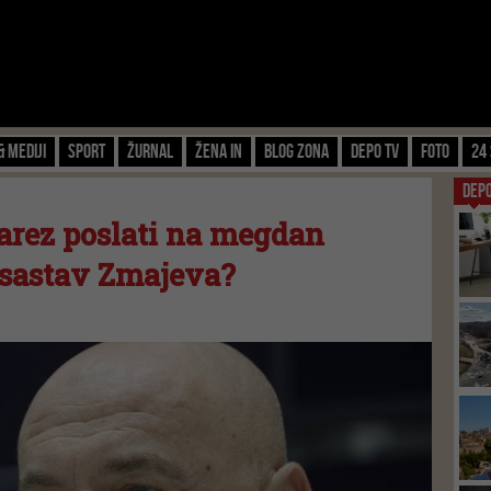
& Mediji
Sport
Žurnal
Žena IN
Blog zona
Depo TV
FOTO
24 
DEP
arez poslati na megdan
o sastav Zmajeva?