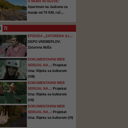
A NEMA NI GUŽVE:
Apartman na Jadranu za
manje od 70 KM, ruč...
O
TV
EPIZODA „ZATURENA ILI...:
DEPO VREMEPLOV:
Zaturena Ilidža
DOKUMENTARNI WEB
SERIJAL NA...:
Projekat
Una: Rijeka sa kulturom
(VIII)
DOKUMENTARNI WEB
SERIJAL NA...:
Projekat
Una: Rijeka sa kulturom
(VII)
DOKUMENTARNI WEB
SERIJAL NA...:
Projekat
Una: Rijeka sa kulturom (VI)