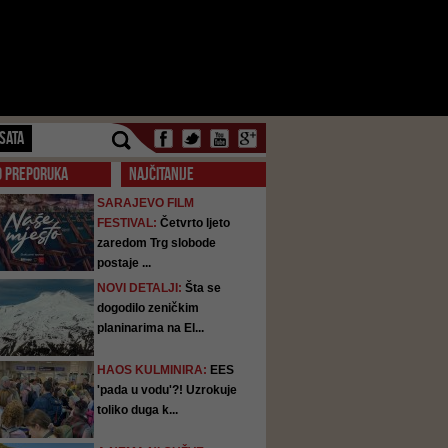
SATA
O PREPORUKA
NAJČITANIJE
SARAJEVO FILM
FESTIVAL:
Četvrto ljeto
zaredom Trg slobode
postaje ...
NOVI DETALJI:
Šta se
dogodilo zeničkim
planinarima na El...
HAOS KULMINIRA:
EES
'pada u vodu'?! Uzrokuje
toliko duga k...