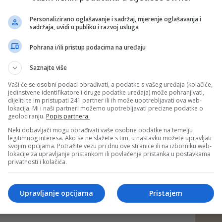
Personalizirano oglašavanje i sadržaj, mjerenje oglašavanja i
sadržaja, uvidi u publiku i razvoj usluga
Pohrana i/ili pristup podacima na uređaju
Saznajte više
Vaši će se osobni podaci obrađivati, a podatke s vašeg uređaja (kolačiće,
jedinstvene identifikatore i druge podatke uređaja) može pohranjivati,
dijeliti te im pristupati 241 partner ili ih može upotrebljavati ova web-
lokacija. Mi i naši partneri možemo upotrebljavati precizne podatke o
geolociranju.
Popis partnera.
Neki dobavljači mogu obrađivati vaše osobne podatke na temelju
legitimnog interesa. Ako se ne slažete s tim, u nastavku možete upravljati
svojim opcijama. Potražite vezu pri dnu ove stranice ili na izborniku web-
lokacije za upravljanje pristankom ili povlačenje pristanka u postavkama
privatnosti i kolačića.
AL/au)
 putem društvenih mreža
Twitter
i
Facebook
Upravljanje opcijama
Pristajem