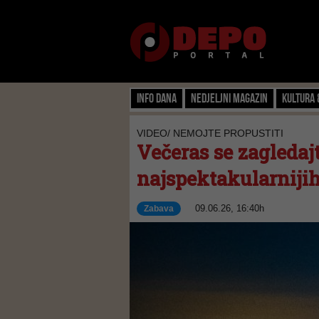
Info dana
Nedjeljni magazin
Kultura 
VIDEO/ NEMOJTE PROPUSTITI
Večeras se zagledaj
najspektakularnijih
09.06.26, 16:40h
Zabava