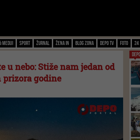
& Mediji
Sport
Žurnal
Žena IN
Blog zona
Depo TV
FOTO
24 
DEP
te u nebo: Stiže nam jedan od
 prizora godine