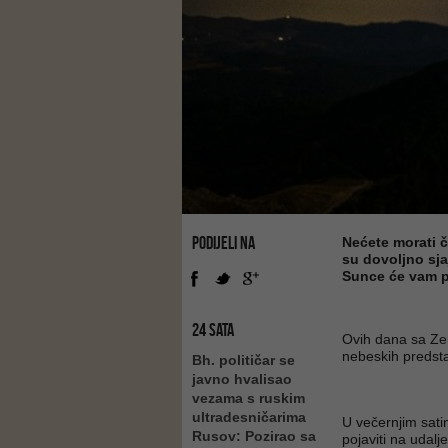
PODIJELI NA
Nećete morati č
su dovoljno sja
Sunce će vam p
24 SATA
Ovih dana sa Ze
nebeskih predsta
Bh. političar se
javno hvalisao
vezama s ruskim
ultradesničarima
U večernjim sati
Rusov: Pozirao sa
pojaviti na udal