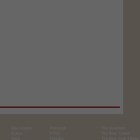
Glas Srpske
Pešćanik
The Guardian
Globus
POGO
The New Yorker
IMDb
Politika
The New York Times