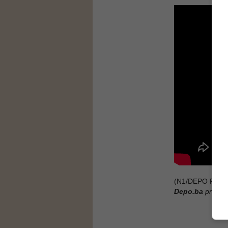
(N1/DEPO PORT
Depo.ba
pratite