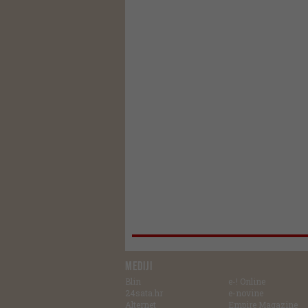
MEDIJI
Blin
e-! Online
24sata.hr
e-novine
Alternet
Empire Magazine