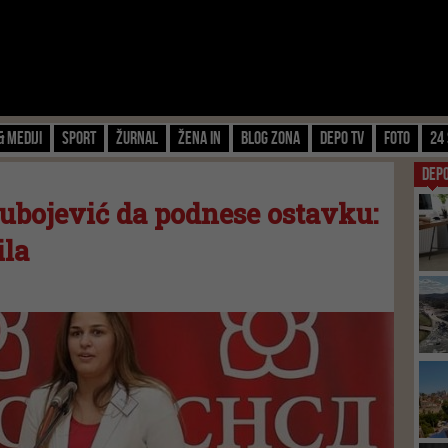
& Mediji
Sport
Žurnal
Žena IN
Blog zona
Depo TV
FOTO
24 
DEP
jubojević da podnese ostavku:
ila