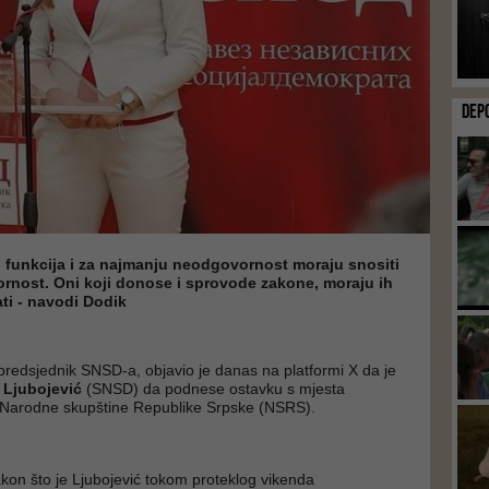
DEP
h funkcija i za najmanju neodgovornost moraju snositi
rnost. Oni koji donose i sprovode zakone, moraju ih
ti - navodi Dodik
 predsjednik SNSD-a, objavio je danas na platformi X da je
 Ljubojević
(SNSD) da podnese ostavku s mjesta
 Narodne skupštine Republike Srpske (NSRS).
nakon što je Ljubojević tokom proteklog vikenda