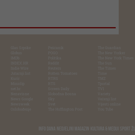
Glas Srpske
Pešćanik
The Guardian
Globus
POGO
The New Yorker
IMDb
Politika
The New York Times
INDEX.HR
Reddit
The Sun
Indie Wire
Reuters
The Times
Jutarnji list
Rotten Tomatoes
Time
Kurir
RTRS
TMZ
Miniclip
RTS
Tportal
net.hr
Screen Daily
TV1
Nezavisne
Slobodna Bosna
Variety
News Google
Sky
Večenji list
Newsweek
Svet
Vijesti online
Oslobođenje
The Huffington Post
You Tube
INFO DANA
NEDJELJNI MAGAZIN
KULTURA & MEDIJI
SPORT
Ž