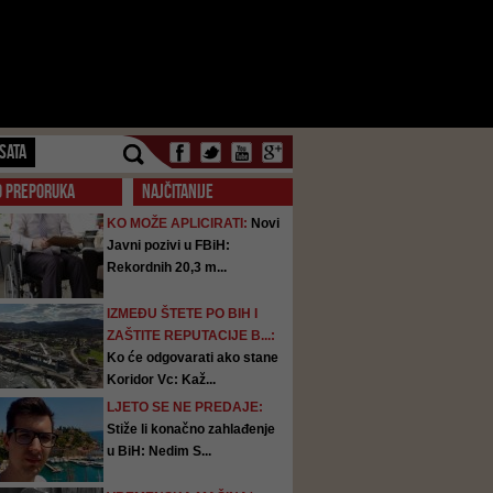
SATA
O PREPORUKA
NAJČITANIJE
KO MOŽE APLICIRATI:
Novi
Javni pozivi u FBiH:
Rekordnih 20,3 m...
IZMEĐU ŠTETE PO BIH I
ZAŠTITE REPUTACIJE B...:
Ko će odgovarati ako stane
Koridor Vc: Kaž...
LJETO SE NE PREDAJE:
Stiže li konačno zahlađenje
u BiH: Nedim S...