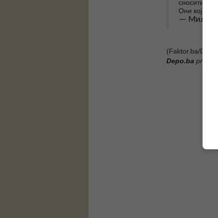
сносити нај
Они који до
— Милорад
(Faktor.ba/DEP
Depo.ba
pratite