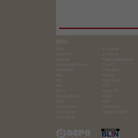
MEDIJI
Blin
e-! Online
24sata.hr
e-novine
Alternet
Empire Magazine
Associated Press
FaceTV
Artforum
Filmofilia
B92
Forbes
BBC
Fox News
Blic
FTV
Blinx
Hayat TV
Bussiness.hr
Health
CNN
HRT
Dnevni avaz
Gamespot
Dnevni list
Drudge Report
Dnevnik.hr