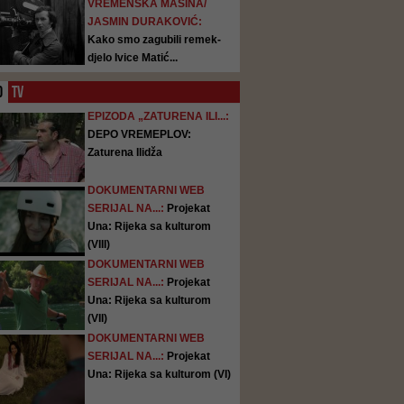
VREMENSKA MAŠINA/
JASMIN DURAKOVIĆ:
Kako smo zagubili remek-
djelo Ivice Matić...
O
TV
EPIZODA „ZATURENA ILI...:
DEPO VREMEPLOV:
Zaturena Ilidža
DOKUMENTARNI WEB
SERIJAL NA...:
Projekat
Una: Rijeka sa kulturom
(VIII)
DOKUMENTARNI WEB
SERIJAL NA...:
Projekat
Una: Rijeka sa kulturom
(VII)
DOKUMENTARNI WEB
SERIJAL NA...:
Projekat
Una: Rijeka sa kulturom (VI)