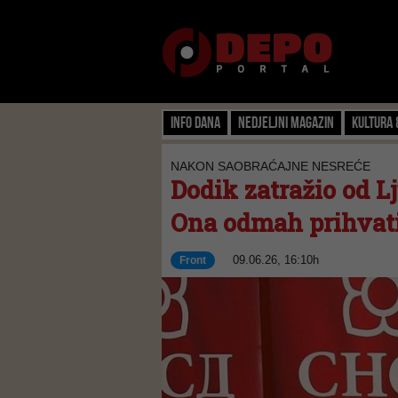
Info dana
Nedjeljni magazin
Kultura 
NAKON SAOBRAĆAJNE NESREĆE
Dodik zatražio od L
Ona odmah prihvat
09.06.26, 16:10h
Front