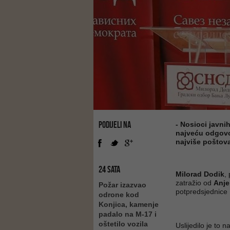
PODIJELI NA
- Nosioci javni
najveću odgovo
najviše poštova
24 SATA
Milorad Dodik
,
zatražio od
Anje
Požar izazvao
potpredsjednice
odrone kod
Konjica, kamenje
padalo na M-17 i
oštetilo vozila
Uslijedilo je to 