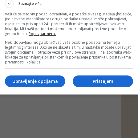
већу одговорност.
Saznajte više
носе и спроводе законе, морају их највише…
 Додик (@MiloradDodik)
June 9, 2026
Vaši će se osobni podaci obrađivati, a podatke s vašeg uređaja (kolačiće,
jedinstvene identifikatore i druge podatke uređaja) može pohranjivati,
dijeliti te im pristupati 241 partner ili ih može upotrebljavati ova web-
lokacija. Mi i naši partneri možemo upotrebljavati precizne podatke o
O PORTAL/au)
geolociranju.
Popis partnera.
 putem društvenih mreža
Twitter
i
Facebook
Neki dobavljači mogu obrađivati vaše osobne podatke na temelju
legitimnog interesa. Ako se ne slažete s tim, u nastavku možete upravljati
svojim opcijama. Potražite vezu pri dnu ove stranice ili na izborniku web-
lokacije za upravljanje pristankom ili povlačenje pristanka u postavkama
privatnosti i kolačića.
Upravljanje opcijama
Pristajem