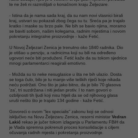
te ne želi ni razmišljati o konačnom kraju Željezare.
- Istina da je nama sada kraj, da su nam novi vlasnici birali
kraj, ustvari su pokazali zbog čega su tu. Sreća pa je trajalo
kratko i maske su brzo pale. Ne bih se bavio njima, moramo
se baviti sobom, našim kolegama, radnim mjestima i novom
pokretanju integralne proizvodnje - kaže Fetić.
U Novoj Željezari Zenica je trenutno oko 1840 radnika. Dio
je otišao u penziju, a radnicima koji su bili na određeno
ugovori neće biti produženi. Fetić kaže da su tokom sjednice
mnogi parlamentarci reagirali emotivno.
- Možda su to neke nesuglasice u šta ne bih ulazio. Dosta
se toga čulo, bilo je tu manje-više teških riječi koje nikada
neću podržati. Ono što je jako bitno, da je bilo 70 glasova
'za', tri suzdržana i niti jedan protiv. I to nam govori o
ozbiljnosti tih ljudi koji nisu htjeli da se od njihovog glasa
uruši nešto što je trajalo 134 godine - kaže Fetić.
Govoreći o ovom "lex specialis" zakonu koji se odnosi
isključivo na Novu Željezaru Zenica, resorni ministar
Vedran
Lakić
rekao je jučer tokom izlaganja u Parlamentu FBiH da
je Vlada spremna pokrenuti proces konsolidacije s ciljem
očuvanja radnih mjesta i pokretanja proizvodnje.