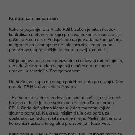
Kontrolisan mehanizam
Kako je pojašnjeno iz Vlade FBiH, zakon je hitan i sudski
kontrolisan mehanizam koji sprečava nekontrolisani stečaj i
gašenje kompanije. Podsjećamo da je Vlada nakon gašenja
integralne proizvodnje pokrenula inicijativu za potpuno
preuzimanje upravljačkih struktura u ovoj kompaniji.
Cilj je ponovo pokrenuti proizvodnju i sačuvati radna mjesta,
a Vlada Željezaru planira spasiti uvođenjem prinudne
uprave i u saradnji s 'Energoinvestom'.
Da bi Zakon stupio na snagu potrebno je da ga usvoji i Dom
naroda FBiH koji zasjeda u četvrtak.
- Bio sam na sjednici, zadovoljan sam u suštini, uvijek može
bolje, a to bolje je u četvrtak kada zasjeda Dom naroda
FBiH. Onda definitivno idemo u jedan maraton koji će
sigurno potrajati. Na kraju, mislim da je ovo borba za
opstanak i za radnike, ista nam je misija. Mislim da ćemo u
konačnici nastaviti integralnu proizvodnju - kaže Fetić.
Kako dodaje, riječ je o velikom broju ljudi i njihovih porodica