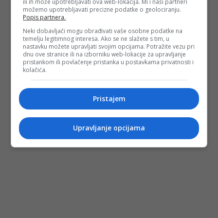
ili ih može upotrebljavati ova web-lokacija. Mi i naši partneri
Depo.ba
pratite putem društvenih mreža
Twitter
i
Facebook
možemo upotrebljavati precizne podatke o geolociranju.
Popis partnera.
Neki dobavljači mogu obrađivati vaše osobne podatke na
temelju legitimnog interesa. Ako se ne slažete s tim, u
nastavku možete upravljati svojim opcijama. Potražite vezu pri
dnu ove stranice ili na izborniku web-lokacije za upravljanje
pristankom ili povlačenje pristanka u postavkama privatnosti i
kolačića.
Pristajem
Upravljanje opcijama