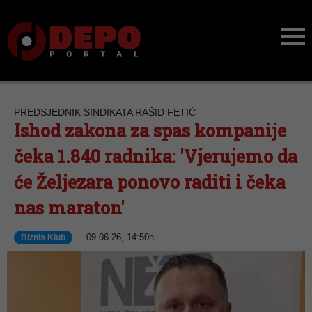
PREDSJEDNIK SINDIKATA RAŠID FETIĆ
Ishod zakona za spas kompanije
čeka 1.840 radnika: 'Vjerujemo da
će Željezara ponovo raditi i čeka
nas maraton'
09.06.26, 14:50h
Biznis Klub