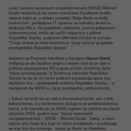
Lider Saveza nezavisnih socijaldemokrata (SNSD) Milorad
Dodik nedavno je na svom zvaničnom Facebook profilu
objavio kako je, u sklopu projekta “Bolje škole za bolju
budućnost”, podijeljena IT oprema za nekoliko škola na
području RS-a. Na pojedinim paketima, prema prikazanim
videosnimcima, može se uočiti naljepnica s grbom
Republike Srpske, potpisom Milorada Dodika te poruka
“Tvoje znanje je naša budućnost. Ovaj računar je poklon
predsjednika Republike Srpske”.
Asistent na Pravnom fakultetu u Sarajevu
Harun Išerić
mišljenja je da Dodikov potpis u kojem stoji da je riječ o
poklonu predsjednika RS-a jeste primjer krivičnog djela
“lažno predstavljanje” iz Krivičnog zakonika Republike
Srpske te da se on ovom prilikom predstavlja lažno kao
službeno lice – predsjednik entiteta Republika Srpska – s
namjerom da SNSD-u, čiji je predsjednik, pribavi korist.
- Zakon ne traži da se radi o imovinskoj koristi, već o bilo
kakvoj koristi, a u konkretnom slučaju to je politička/izborna
korist, a to naročito jer je SNSD ovjeren za učešće na Općim
izborima 2026. godine kao: ‘Savez nezavisnih
socijaldemokrata – SNSD – Milorad Dodik’. Dakle, u svom
nazivu ima naziv lica koje se lažno predstavilo i predstavlja
se kao lice iza donacije - kazao je Išerić za
Detektor
.