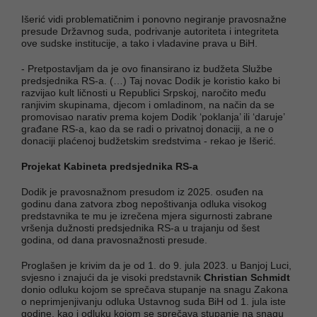
Išerić vidi problematičnim i ponovno negiranje pravosnažne
presude Državnog suda, podrivanje autoriteta i integriteta
ove sudske institucije, a tako i vladavine prava u BiH.
- Pretpostavljam da je ovo finansirano iz budžeta Službe
predsjednika RS-a. (…) Taj novac Dodik je koristio kako bi
razvijao kult ličnosti u Republici Srpskoj, naročito među
ranjivim skupinama, djecom i omladinom, na način da se
promovisao narativ prema kojem Dodik ‘poklanja’ ili ‘daruje’
građane RS-a, kao da se radi o privatnoj donaciji, a ne o
donaciji plaćenoj budžetskim sredstvima - rekao je Išerić.
Projekat Kabineta predsjednika RS-a
Dodik je pravosnažnom presudom iz 2025. osuđen na
godinu dana zatvora zbog nepoštivanja odluka visokog
predstavnika te mu je izrečena mjera sigurnosti zabrane
vršenja dužnosti predsjednika RS-a u trajanju od šest
godina, od dana pravosnažnosti presude.
Proglašen je krivim da je od 1. do 9. jula 2023. u Banjoj Luci,
svjesno i znajući da je visoki predstavnik
Christian Schmidt
donio odluku kojom se sprečava stupanje na snagu Zakona
o neprimjenjivanju odluka Ustavnog suda BiH od 1. jula iste
godine, kao i odluku kojom se sprečava stupanje na snagu