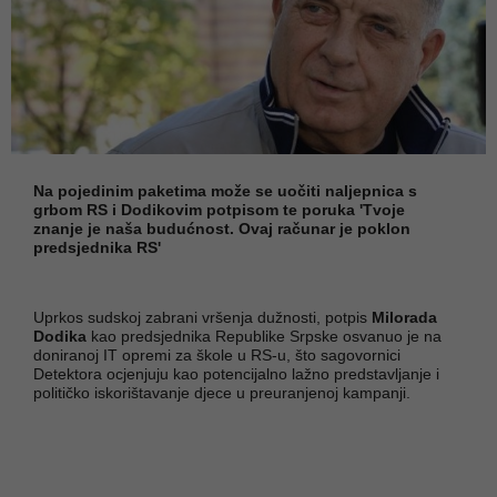
Na pojedinim paketima može se uočiti naljepnica s
grbom RS i Dodikovim potpisom te poruka 'Tvoje
znanje je naša budućnost. Ovaj računar je poklon
predsjednika RS'
Uprkos sudskoj zabrani vršenja dužnosti, potpis
Milorada
Dodika
kao predsjednika Republike Srpske osvanuo je na
doniranoj IT opremi za škole u RS-u, što sagovornici
Detektora ocjenjuju kao potencijalno lažno predstavljanje i
političko iskorištavanje djece u preuranjenoj kampanji.