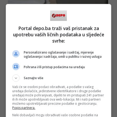
Portal depo.ba traži vaš pristanak za
upotrebu vaših ličnih podataka u sljedeće
svrhe:
Personalizirano oglašavanje i sadržaj, mjerenje
oglašavanja i sadržaja, uvidi u publiku i razvoj usluga
Korištenje beneficija
Pohrana i/ili pristup podacima na uređaju
Damjan Ožegović
iz Transparency Internationala BiH za
Detektor pojašnjava kako je očigledno da Dodik još uvijek
Saznajte više
koristi sve beneficije koje mu je funkcija predsjednika davala
budući da je duži niz godina obnašao nekoliko mandata te
Vaši će se osobni podaci obrađivati, a podatke s vašeg
da su mu svi resursi podređeni.
uređaja (kolačiće, jedinstvene identifikatore i druge podatke
uređaja) može pohranjivati, dijeliti te im pristupati 241 partner
- Ako govorim o konkretnom slučaju ovih poklona, jasno je
ili ih može upotrebljavati ova web-lokacija. Mi i naši partneri
da je ovdje riječ o zloupotrebi djece u političke svrhe, budući
možemo upotrebljavati precizne podatke o geolociranju.
da je zloupotreba djece definisana kao uključivanje djeteta u
Popis partnera.
aktivnosti koje mogu biti povezane s političkom promocijom -
Neki dobavljači mogu obrađivati vaše osobne podatke na
kazao je Ožegović.