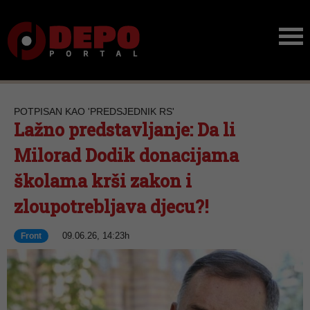
POTPISAN KAO 'PREDSJEDNIK RS'
Lažno predstavljanje: Da li
Milorad Dodik donacijama
školama krši zakon i
zloupotrebljava djecu?!
09.06.26, 14:23h
Front