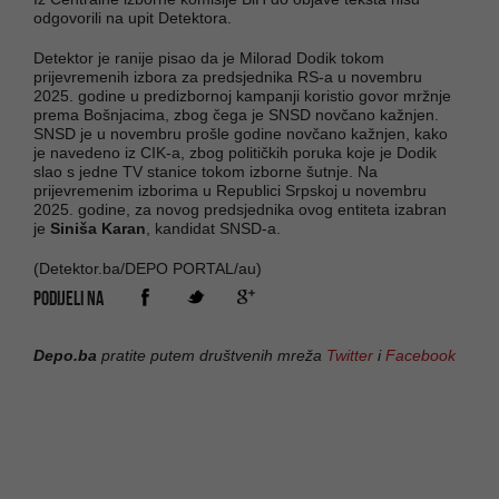
odgovorili na upit Detektora.
Detektor je ranije pisao da je Milorad Dodik tokom
prijevremenih izbora za predsjednika RS-a u novembru
2025. godine u predizbornoj kampanji koristio govor mržnje
prema Bošnjacima, zbog čega je SNSD novčano kažnjen.
SNSD je u novembru prošle godine novčano kažnjen, kako
je navedeno iz CIK-a, zbog političkih poruka koje je Dodik
slao s jedne TV stanice tokom izborne šutnje. Na
prijevremenim izborima u Republici Srpskoj u novembru
2025. godine, za novog predsjednika ovog entiteta izabran
je
Siniša Karan
, kandidat SNSD-a.
(Detektor.ba/DEPO PORTAL/au)
PODIJELI NA
Depo.ba
pratite putem društvenih mreža
Twitter
i
Facebook