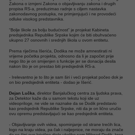
Zakona o izmjeni Zakona o objavljivanju zakona i drugih
propisa RS-a, preduzimao radnje s ciljem nastavka
zakonodavnog postupka, ne primjenjujući i ne provodeći
odluke visokog predstavnika.
“Bolje škole za bolju budućnost” je projekat Kabineta
predsjednika Republike Srpske kojim će biti obuhvaćeno
ukupno 27 osnovnih i srednjih škola u ovom entitetu.
Prema riječima Išerića, Dodika ne može amnestirati ni
vrijeme početka projekta, odnosno da li je započet prije
nego što je on smijenjen s funkcije jer se donacija desila
nakon što je on prestao biti predsjednik RS-a.
- Irelevantno je to što je sam širi i veći projekat počeo dok je
on bio predsjednik entiteta - dodao je Išerić.
Dejan Lučka
, direktor Banjalučkog centra za ljudska prava,
za Detektor kaže da u samom tekstu koji ide uz
videopriloge, ne vide se naznake da se Dodik predstavio
kao predsjednik Republike Srpske, niti da je on lično uručio
ovu opremu predstavljajući se kao predsjednik entiteta.
- Objavljivanje ovih videa, spominjanje od strane trećih lica,
logo na kraju videa, pa čak i naljepnice, ne moraju da znače
da se čini ovo krivično djelo ukoliko sam Milorad Dodik, kroz