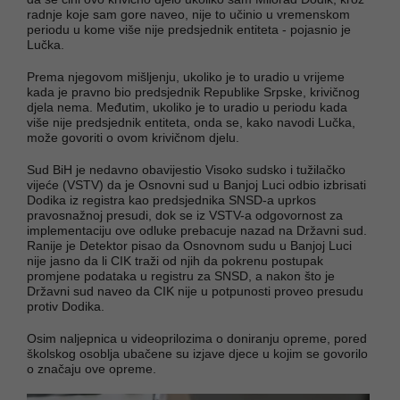
radnje koje sam gore naveo, nije to učinio u vremenskom
periodu u kome više nije predsjednik entiteta - pojasnio je
Lučka.
Prema njegovom mišljenju, ukoliko je to uradio u vrijeme
kada je pravno bio predsjednik Republike Srpske, krivičnog
djela nema. Međutim, ukoliko je to uradio u periodu kada
više nije predsjednik entiteta, onda se, kako navodi Lučka,
može govoriti o ovom krivičnom djelu.
Sud BiH je nedavno obavijestio Visoko sudsko i tužilačko
vijeće (VSTV) da je Osnovni sud u Banjoj Luci odbio izbrisati
Dodika iz registra kao predsjednika SNSD-a uprkos
pravosnažnoj presudi, dok se iz VSTV-a odgovornost za
implementaciju ove odluke prebacuje nazad na Državni sud.
Ranije je Detektor pisao da Osnovnom sudu u Banjoj Luci
nije jasno da li CIK traži od njih da pokrenu postupak
promjene podataka u registru za SNSD, a nakon što je
Državni sud naveo da CIK nije u potpunosti proveo presudu
protiv Dodika.
Osim naljepnica u videoprilozima o doniranju opreme, pored
školskog osoblja ubačene su izjave djece u kojim se govorilo
o značaju ove opreme.