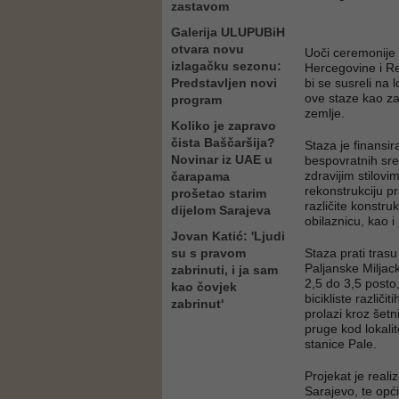
zastavom
Galerija ULUPUBiH
otvara novu
Uoči ceremonije o
izlagačku sezonu:
Hercegovine i Re
Predstavljen novi
bi se susreli na 
ove staze kao za
program
zemlje.
Koliko je zapravo
čista Baščaršija?
Staza je finansi
Novinar iz UAE u
bespovratnih sre
zdravijim stilovi
čarapama
rekonstrukciju pr
prošetao starim
različite konstr
dijelom Sarajeva
obilaznicu, kao i
Jovan Katić: 'Ljudi
su s pravom
Staza prati tras
Paljanske Miljac
zabrinuti, i ja sam
2,5 do 3,5 posto
kao čovjek
bicikliste različ
zabrinut'
prolazi kroz šet
pruge kod lokalit
stanice Pale.
Projekat je real
Sarajevo, te opći