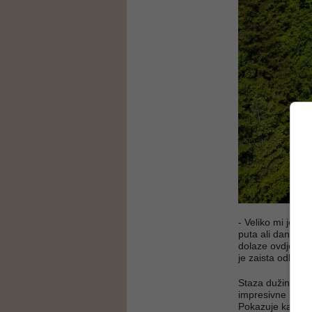
- Veliko mi je z
puta ali danas je
dolaze ovdje u pr
je zaista odlično.
Staza dužine 13 
impresivne priro
Pokazuje kako ko