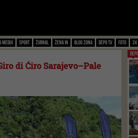
& Mediji
Sport
Žurnal
Žena IN
Blog zona
Depo TV
FOTO
24 
DEP
Giro di Ćiro Sarajevo–Pale