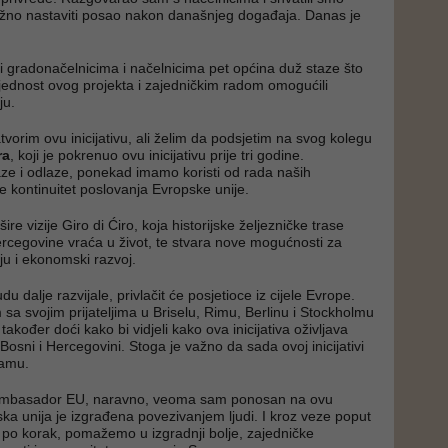
ažno nastaviti posao nakon današnjeg događaja. Danas je
iti gradonačelnicima i načelnicima pet općina duž staze što
ijednost ovog projekta i zajedničkim radom omogućili
ju.
vorim ovu inicijativu, ali želim da podsjetim na svog kolegu
ra
, koji je pokrenuo ovu inicijativu prije tri godine.
e i odlaze, ponekad imamo koristi od rada naših
e kontinuitet poslovanja Evropske unije.
ire vizije Giro di Ćiro, koja historijske željezničke trase
rcegovine vraća u život, te stvara nove mogućnosti za
ju i ekonomski razvoj.
u dalje razvijale, privlačit će posjetioce iz cijele Evrope.
a svojim prijateljima u Briselu, Rimu, Berlinu i Stockholmu
također doći kako bi vidjeli kako ova inicijativa oživljava
 Bosni i Hercegovini. Stoga je važno da sada ovoj inicijativi
lamu.
 ambasador EU, naravno, veoma sam ponosan na ovu
pska unija je izgrađena povezivanjem ljudi. I kroz veze poput
 po korak, pomažemo u izgradnji bolje, zajedničke