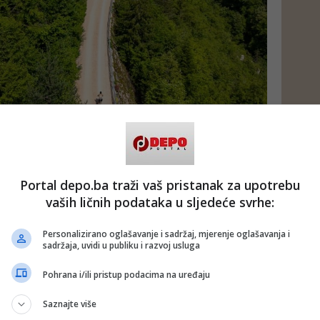
Portal depo.ba traži vaš pristanak za upotrebu
vaših ličnih podataka u sljedeće svrhe:
adovoljstvo što sam ovdje. Vjerovatno ste ovo čuli mnogo
Personalizirano oglašavanje i sadržaj, mjerenje oglašavanja i
 zaista posebno. Gledati ove dvije grupe biciklista koji
sadržaja, uvidi u publiku i razvoj usluga
atnji prijatelja iz Mostara – što mislim da je jak signal – to
Pohrana i/ili pristup podacima na uređaju
kilometara povezuje Sarajevo i Pale kroz šume, tunele i
dne predjele. Međutim, ona je dio mnogo šire priče.
Saznajte više
nkretna saradnja može zbližiti zajednice.