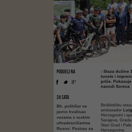
PODIJELI NA
- Staza dužine 
tunele i impres
priče. Pokazuje
navodi Soreca
24 SATA
Biciklističku sta
Bh. političar se
ambasador
Luig
javno hvalisao
Hercegovini i sp
vezama s ruskim
Sarajeva, Grada 
ultradesničarima
Stari Grad i Pale
Rusov: Pozirao sa
Hercegovine.