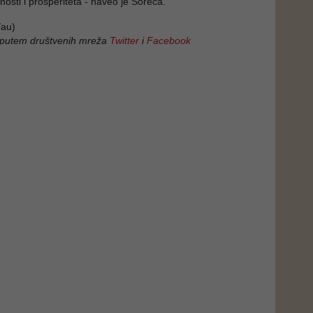
nosti i prosperiteta - naveo je Soreca.
au)
 putem društvenih mreža
Twitter
i
Facebook