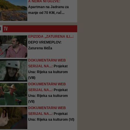
A NEMA NI GUŽVE:
Apartman na Jadranu za
manje od 70 KM, ruč...
O
TV
EPIZODA „ZATURENA ILI...:
DEPO VREMEPLOV:
Zaturena Ilidža
DOKUMENTARNI WEB
SERIJAL NA...:
Projekat
Una: Rijeka sa kulturom
(VIII)
DOKUMENTARNI WEB
SERIJAL NA...:
Projekat
Una: Rijeka sa kulturom
(VII)
DOKUMENTARNI WEB
SERIJAL NA...:
Projekat
Una: Rijeka sa kulturom (VI)