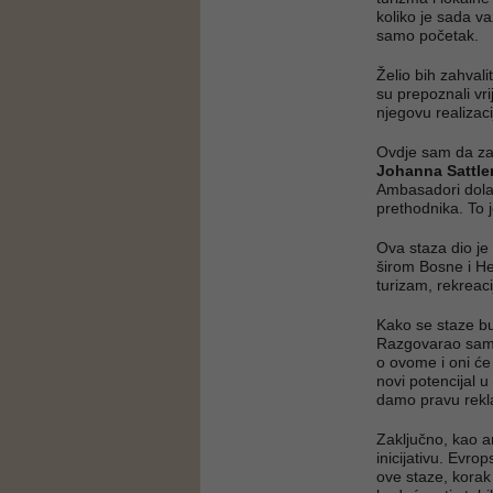
koliko je sada v
samo početak.
Želio bih zahval
su prepoznali vr
njegovu realizaci
Ovdje sam da zat
Johanna Sattle
Ambasadori dolaz
prethodnika. To j
Ova staza dio je š
širom Bosne i He
turizam, rekreaci
Kako se staze bud
Razgovarao sam s
o ovome i oni će 
novi potencijal u
damo pravu rek
Zaključno, kao
inicijativu. Evro
ove staze, korak