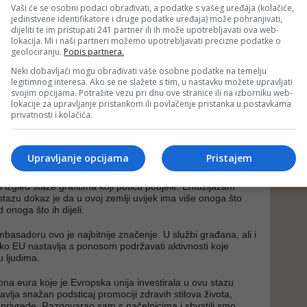
Vaši će se osobni podaci obrađivati, a podatke s vašeg uređaja (kolačiće,
jedinstvene identifikatore i druge podatke uređaja) može pohranjivati,
sti krenuli jedni prema drugima sa suprotnih strana staze
dijeliti te im pristupati 241 partner ili ih može upotrebljavati ova web-
i upravo ovdje.
lokacija. Mi i naši partneri možemo upotrebljavati precizne podatke o
geolociranju.
Popis partnera.
njeg zvaničnog otvaranja, biciklisti su već koristili stazu,
e, dijelili fotografije i pozivali druge da je posjete i dožive
Neki dobavljači mogu obrađivati vaše osobne podatke na temelju
icijativu.
legitimnog interesa. Ako se ne slažete s tim, u nastavku možete upravljati
svojim opcijama. Potražite vezu pri dnu ove stranice ili na izborniku web-
 prepoznali vrijednost ovog projekta. Nije bila potrebna
lokacije za upravljanje pristankom ili povlačenje pristanka u postavkama
privatnosti i kolačića.
nja - jednostavno su sjeli na bicikle i učinili ovu priču
li na Instagramu i na Facebooku. Upravo je to pravi uspjeh
Upravljanje opcijama
Pristajem
 projekat također ima i veći značaj. Današnji događaj
r svima koji žele promovisati podjele, uključujući i onima
i izgled staze grafitima koji potiču podjele. Entuzijazam
tazu dokaz je da u ovoj zemlji uvijek ima više onoga što
 onoga što ih dijeli.
basadoru ovo je najbitnije značenje. U službi građana, ali i
o EU nastavlja s ponosom podržavati aktivnosti koje
 ljudima.
ona eura koje je Evropska unija investirala u ovu stazu
vlja snažan podsticaj promociji zdravih stilova života,
e privrede. Razgovarao sam s načelnicima i shvatili smo