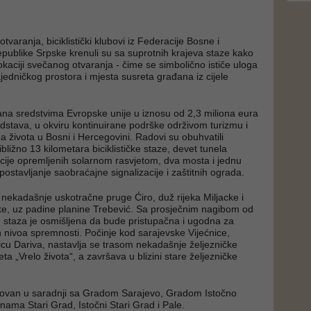
tvaranja, biciklistički klubovi iz Federacije Bosne i
publike Srpske krenuli su sa suprotnih krajeva staze kako
lokaciji svečanog otvaranja - čime se simbolično ističe uloga
jedničkog prostora i mjesta susreta građana iz cijele
rana sredstvima Evropske unije u iznosu od 2,3 miliona eura
dstava, u okviru kontinuirane podrške održivom turizmu i
ma života u Bosni i Hercegovini. Radovi su obuhvatili
ibližno 13 kilometara biciklističke staze, devet tunela
ukcije opremljenih solarnom rasvjetom, dva mosta i jednu
 postavljanje saobraćajne signalizacije i zaštitnih ograda.
u nekadašnje uskotračne pruge Ćiro, duž rijeka Miljacke i
ke, uz padine planine Trebević. Sa prosječnim nagibom od
, staza je osmišljena da bude pristupačna i ugodna za
itih nivoa spremnosti. Počinje kod sarajevske Vijećnice,
nicu Dariva, nastavlja se trasom nekadašnje željezničke
eta „Vrelo života“, a završava u blizini stare željezničke
izovan u saradnji sa Gradom Sarajevo, Gradom Istočno
nama Stari Grad, Istočni Stari Grad i Pale.