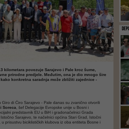
DEP
13 kilometara povezuje Sarajevo i Pale kroz šume,
ivne prirodne predjele. Međutim, ona je dio mnogo šire
 kako konkretna saradnja može zbližiti zajednice -
zu Giro di Ćiro Sarajevo - Pale danas su zvanično otvorili
i Soreca
, šef Delegacije Evropske unije u Bosni i
ecijalni predstavnik EU u BiH i gradonačelnici Grada
Istočno Sarajevo, te načelnici općina Stari Grad, Istočni
, u prisustvu biciklističkih klubova iz oba entiteta Bosne i