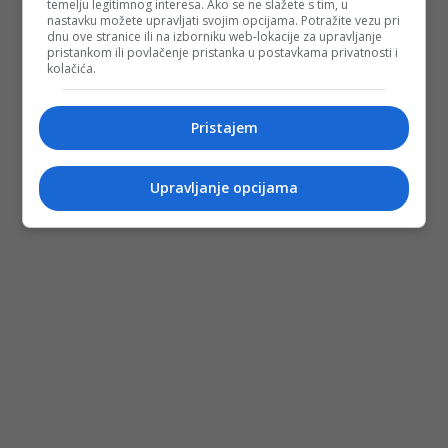
temelju legitimnog interesa. Ako se ne slažete s tim, u
nastavku možete upravljati svojim opcijama. Potražite vezu pri
dnu ove stranice ili na izborniku web-lokacije za upravljanje
pristankom ili povlačenje pristanka u postavkama privatnosti i
kolačića.
Pristajem
Upravljanje opcijama