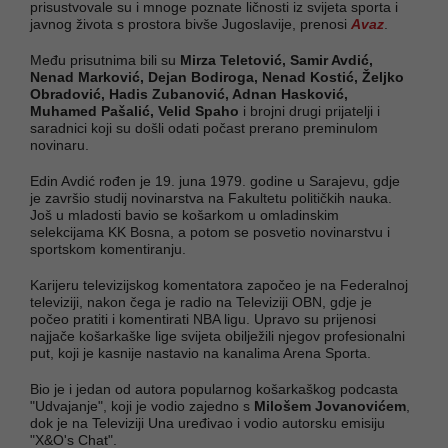
prisustvovale su i mnoge poznate ličnosti iz svijeta sporta i
javnog života s prostora bivše Jugoslavije, prenosi
Avaz
.
Među prisutnima bili su
Mirza Teletović, Samir Avdić,
Nenad Marković, Dejan Bodiroga, Nenad Kostić, Željko
Obradović, Hadis Zubanović, Adnan Hasković,
Muhamed Pašalić, Velid Spaho
i brojni drugi prijatelji i
saradnici koji su došli odati počast prerano preminulom
novinaru.
Edin Avdić rođen je 19. juna 1979. godine u Sarajevu, gdje
je završio studij novinarstva na Fakultetu političkih nauka.
Još u mladosti bavio se košarkom u omladinskim
selekcijama KK Bosna, a potom se posvetio novinarstvu i
sportskom komentiranju.
Karijeru televizijskog komentatora započeo je na Federalnoj
televiziji, nakon čega je radio na Televiziji OBN, gdje je
počeo pratiti i komentirati NBA ligu. Upravo su prijenosi
najjače košarkaške lige svijeta obilježili njegov profesionalni
put, koji je kasnije nastavio na kanalima Arena Sporta.
Bio je i jedan od autora popularnog košarkaškog podcasta
"Udvajanje", koji je vodio zajedno s
Milošem Jovanovićem
,
dok je na Televiziji Una uređivao i vodio autorsku emisiju
"X&O's Chat".