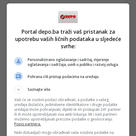
Portal depo.ba traži vaš pristanak za
upotrebu vaših ličnih podataka u sljedeće
svrhe:
A post shared by Dnevni avaz (@dnevniavaz)
Personalizirano oglašavanje i sadržaj, mjerenje
oglašavanja i sadržaja, uvidi u publiku i razvoj usluga
(Avaz.ba/DEPO PORTAL/au)
Pohrana i/ili pristup podacima na uređaju
PODIJELI NA
Saznajte više
Depo.ba
pratite putem društvenih mreža
Twitter
i
Facebook
Vaši će se osobni podaci obrađivati, a podatke s vašeg
uređaja (kolačiće, jedinstvene identifikatore i druge podatke
uređaja) može pohranjivati, dijeliti te im pristupati 241 partner
ili ih može upotrebljavati ova web-lokacija. Mi i naši partneri
možemo upotrebljavati precizne podatke o geolociranju.
Popis partnera.
Neki dobavljači mogu obrađivati vaše osobne podatke na