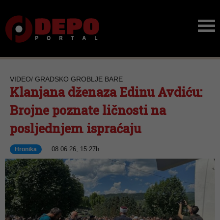
VIDEO/ GRADSKO GROBLJE BARE
Klanjana dženaza Edinu Avdiću:
Brojne poznate ličnosti na
posljednjem ispraćaju
08.06.26, 15:27h
Hronika