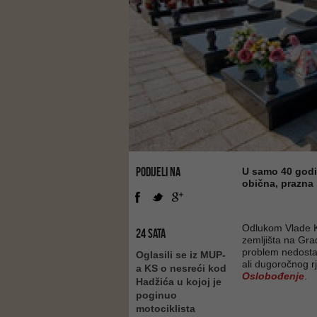
PODIJELI NA
U samo 40 godin
obična, prazna 
Odlukom Vlade K
24 SATA
zemljišta na Gra
problem nedosta
Oglasili se iz MUP-
ali dugoročnog r
a KS o nesreći kod
Oslobođenje
.
Hadžića u kojoj je
poginuo
motociklista