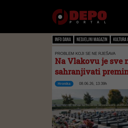
Info dana
Nedjeljni magazin
Kultura 
PROBLEM KOJI SE NE RJEŠAVA
Na Vlakovu je sve m
sahranjivati premin
08.06.26, 13:39h
Hronika