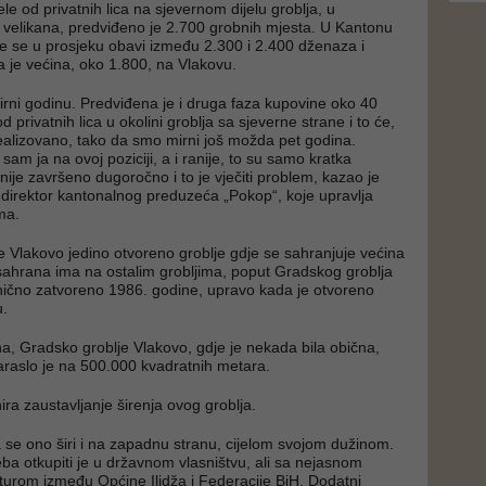
e od privatnih lica na sjevernom dijelu groblja, u
 velikana, predviđeno je 2.700 grobnih mjesta. U Kantonu
e se u prosjeku obavi između 2.300 i 2.400 dženaza i
 je većina, oko 1.800, na Vlakovu.
rni godinu. Predviđena je i druga faza kupovine oko 40
privatnih lica u okolini groblja sa sjeverne strane i to će,
 realizovano, tako da smo mirni još možda pet godina.
am ja na ovoj poziciji, a i ranije, to su samo kratka
nije završeno dugoročno i to je vječiti problem, kazao je
direktor kantonalnog preduzeća „Pokop“, koje upravlja
ma.
je Vlakovo jedino otvoreno groblje gdje se sahranjuje većina
 sahrana ima na ostalim grobljima, poput Gradskog groblja
nično zatvoreno 1986. godine, upravo kada je otvoreno
u.
, Gradsko groblje Vlakovo, gdje je nekada bila obična,
araslo je na 500.000 kvadratnih metara.
ra zaustavljanje širenja ovog groblja.
 se ono širi i na zapadnu stranu, cijelom svojom dužinom.
eba otkupiti je u državnom vlasništvu, ali sa nejasnom
turom između Općine Ilidža i Federacije BiH. Dodatni