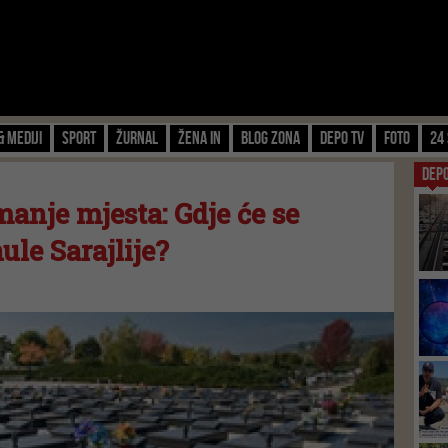
& Mediji
Sport
Žurnal
Žena IN
Blog zona
Depo TV
FOTO
24 
DEP
anje mjesta: Gdje će se
ule Sarajlije?