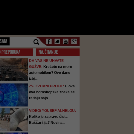
SATA
O PREPORUKA
NAJČITANIJE
DA VAS NE UHVATE
GUŽVE:
Krećete na more
automobilom? Ove dane
izbj...
ZVJEZDANI PROFIL:
U ova
dva horoskopska znaka se
rađaju najo...
VIDEO/ YOUSEF ALHELOU:
Koliko je zapravo čista
Baščaršija? Novina...