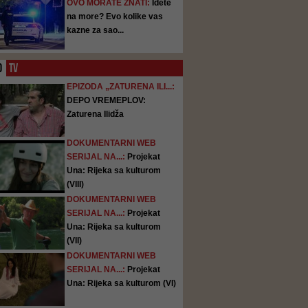
OVO MORATE ZNATI:
Idete
na more? Evo kolike vas
kazne za sao...
O
TV
EPIZODA „ZATURENA ILI...:
DEPO VREMEPLOV:
Zaturena Ilidža
DOKUMENTARNI WEB
SERIJAL NA...:
Projekat
Una: Rijeka sa kulturom
(VIII)
DOKUMENTARNI WEB
SERIJAL NA...:
Projekat
Una: Rijeka sa kulturom
(VII)
DOKUMENTARNI WEB
SERIJAL NA...:
Projekat
Una: Rijeka sa kulturom (VI)