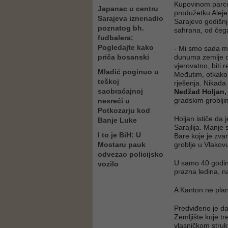
Kupovinom parcel
Japanac u centru
produžetku Aleje
Sarajeva iznenadio
Sarajevo godišnj
poznatog bh.
sahrana, od čega
fudbalera:
Pogledajte kako
- Mi smo sada mi
priča bosanski
dunuma zemlje od 
vjerovatno, biti
Mladić poginuo u
Međutim, otkako s
teškoj
rješenja. Nikada 
saobraćajnoj
Nedžad Holjan,
gradskim groblji
nesreći u
Potkozarju kod
Holjan ističe da 
Banje Luke
Sarajlija. Manje
I to je BiH: U
Bare koje je zva
Mostaru pauk
groblje u Vlakov
odvezao policijsko
U samo 40 godina
vozilo
prazna ledina, n
A Kanton ne plani
Predviđeno je da
Zemljište koje tr
vlasničkom struk