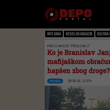
Info dana
Nedjeljni magazin
Kultura 
PAO U AKCIJI "PROLOM 2"
Ko je Branislav Janj
mafijaškom obračun
hapšen zbog droge?
08.06.26, 11:57h
Hronika