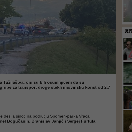
DEP
Tužilaštva, oni su bili osumnjičeni da su
grupe za transport droge stekli imovinsku korist od 2,7
se desila sinoć na području Spomen-parka Vraca
el Bogučanin, Branislav Janjić i Sergej Furtula
.