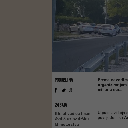
PODIJELI NA
Prema navodima 
organiziranjem 
miliona eura
24 SATA
U pucnjavi koja 
Bh. plivačica Iman
povrijeđeni su
Am
Avdić uz podršku
Ministarstva