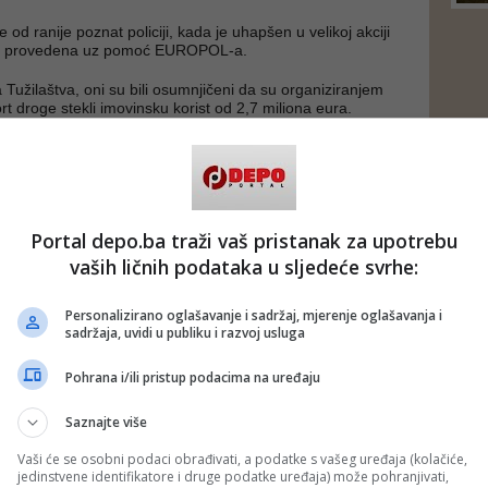
e od ranije poznat policiji, kada je uhapšen u velikoj akciji
 je provedena uz pomoć EUROPOL-a.
užilaštva, oni su bili osumnjičeni da su organiziranjem
t droge stekli imovinsku korist od 2,7 miliona eura.
o dostupan našem pravosuđu, s obzirom da se nalazio u
gov advokat je negirao da je bježao od pravosuđa te da se
atio iz Njemačke.
udilo u jednom drugom predmetu koji se ticao droge.
Portal depo.ba traži vaš pristanak za upotrebu
RTAL7af)
vaših ličnih podataka u sljedeće svrhe:
 putem društvenih mreža
Twitter
i
Facebook
Personalizirano oglašavanje i sadržaj, mjerenje oglašavanja i
sadržaja, uvidi u publiku i razvoj usluga
Pohrana i/ili pristup podacima na uređaju
Saznajte više
Vaši će se osobni podaci obrađivati, a podatke s vašeg uređaja (kolačiće,
jedinstvene identifikatore i druge podatke uređaja) može pohranjivati,