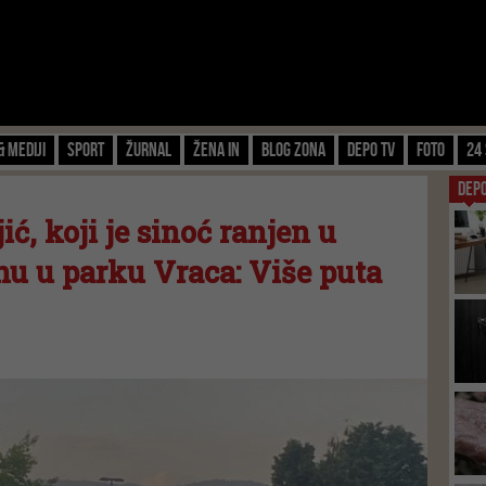
& Mediji
Sport
Žurnal
Žena IN
Blog zona
Depo TV
FOTO
24 
DEP
ić, koji je sinoć ranjen u
u u parku Vraca: Više puta