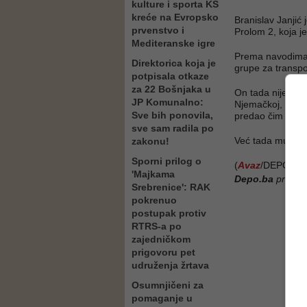
kulture i sporta KS
kreće na Evropsko
Branislav Janjić j
prvenstvo i
Prolom 2, koja
Mediteranske igre
Prema navodima T
Direktorica koja je
grupe za transpor
potpisala otkaze
za 22 Bošnjaka u
On tada nije bi
JP Komunalno:
Njemačkoj, a nje
Sve bih ponovila,
predao čim se vr
sve sam radila po
Već tada mu se s
zakonu!
Sporni prilog o
(
Avaz
/DEPO PO
'Majkama
Depo.ba
pratite
Srebrenice': RAK
pokrenuo
postupak protiv
RTRS-a po
zajedničkom
prigovoru pet
udruženja žrtava
Osumnjičeni za
pomaganje u