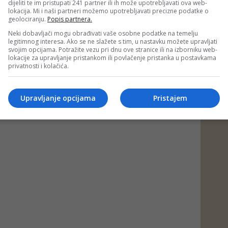
dijeliti te im pristupati 241 partner ili ih može upotrebljavati ova web-
lokacija. Mi i naši partneri možemo upotrebljavati precizne podatke o
geolociranju.
Popis partnera.
Neki dobavljači mogu obrađivati vaše osobne podatke na temelju
legitimnog interesa. Ako se ne slažete s tim, u nastavku možete upravljati
svojim opcijama. Potražite vezu pri dnu ove stranice ili na izborniku web-
lokacije za upravljanje pristankom ili povlačenje pristanka u postavkama
privatnosti i kolačića.
Upravljanje opcijama
Pristajem