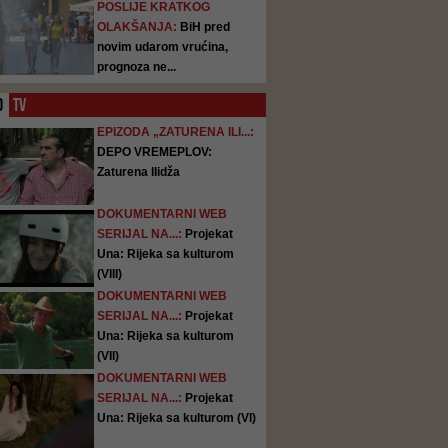
POSLIJE KRATKOG
OLAKŠANJA:
BiH pred
novim udarom vrućina,
prognoza ne...
O
TV
EPIZODA „ZATURENA ILI...:
DEPO VREMEPLOV:
Zaturena Ilidža
DOKUMENTARNI WEB
SERIJAL NA...:
Projekat
Una: Rijeka sa kulturom
(VIII)
DOKUMENTARNI WEB
SERIJAL NA...:
Projekat
Una: Rijeka sa kulturom
(VII)
DOKUMENTARNI WEB
SERIJAL NA...:
Projekat
Una: Rijeka sa kulturom (VI)