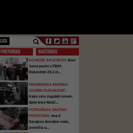
SATA
O PREPORUKA
NAJČITANIJE
KO MOŽE APLICIRATI:
Novi
Javni pozivi u FBiH:
Rekordnih 20,3 m...
VREMENSKA MAŠINA/
JASMIN DURAKOVIĆ:
Kako smo zagubili remek-
djelo Ivice Matić...
POTROŠNJA ZNATNO
POVEĆANA:
Ima li
Sarajevo dovoljno vode,
izvorišta u...