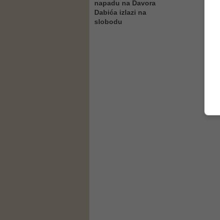
napadu na Davora
Dabića izlazi na
slobodu