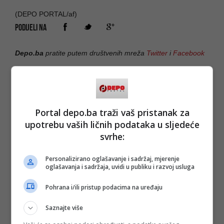
(DEPO PORTAL/af)
PODIJELI NA
Depo.ba
pratite putem društvenih mreža
Twitter
i
Facebook
Portal depo.ba traži vaš pristanak za
upotrebu vaših ličnih podataka u sljedeće
svrhe:
Personalizirano oglašavanje i sadržaj, mjerenje
oglašavanja i sadržaja, uvidi u publiku i razvoj usluga
Pohrana i/ili pristup podacima na uređaju
Saznajte više