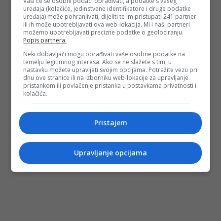
Vaši će se osobni podaci obrađivati, a podatke s vašeg
uređaja (kolačiće, jedinstvene identifikatore i druge podatke
uređaja) može pohranjivati, dijeliti te im pristupati 241 partner
ili ih može upotrebljavati ova web-lokacija. Mi i naši partneri
možemo upotrebljavati precizne podatke o geolociranju.
Popis partnera.
Neki dobavljači mogu obrađivati vaše osobne podatke na
temelju legitimnog interesa. Ako se ne slažete s tim, u
nastavku možete upravljati svojim opcijama. Potražite vezu pri
dnu ove stranice ili na izborniku web-lokacije za upravljanje
pristankom ili povlačenje pristanka u postavkama privatnosti i
kolačića.
Pristajem
Upravljanje opcijama