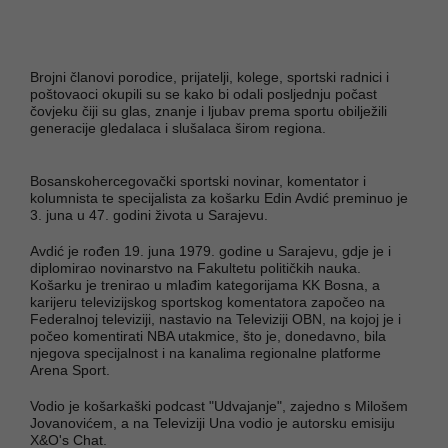
Brojni članovi porodice, prijatelji, kolege, sportski radnici i
poštovaoci okupili su se kako bi odali posljednju počast
čovjeku čiji su glas, znanje i ljubav prema sportu obilježili
generacije gledalaca i slušalaca širom regiona.
Bosanskohercegovački sportski novinar, komentator i
kolumnista te specijalista za košarku Edin Avdić preminuo je
3. juna u 47. godini života u Sarajevu.
Avdić je rođen 19. juna 1979. godine u Sarajevu, gdje je i
diplomirao novinarstvo na Fakultetu političkih nauka.
Košarku je trenirao u mlađim kategorijama KK Bosna, a
karijeru televizijskog sportskog komentatora započeo na
Federalnoj televiziji, nastavio na Televiziji OBN, na kojoj je i
počeo komentirati NBA utakmice, što je, donedavno, bila
njegova specijalnost i na kanalima regionalne platforme
Arena Sport.
Vodio je košarkaški podcast "Udvajanje", zajedno s Milošem
Jovanovićem, a na Televiziji Una vodio je autorsku emisiju
X&O's Chat.