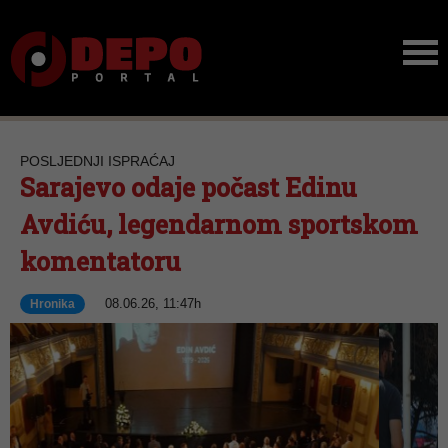
POSLJEDNJI ISPRAĆAJ
Sarajevo odaje počast Edinu
Avdiću, legendarnom sportskom
komentatoru
08.06.26, 11:47h
Hronika