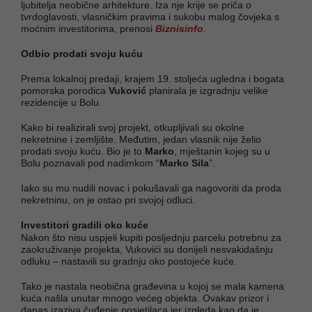
ljubitelja neobične arhitekture. Iza nje krije se priča o
tvrdoglavosti, vlasničkim pravima i sukobu malog čovjeka s
moćnim investitorima, prenosi
Biznisinfo
.
Odbio prodati svoju kuću
Prema lokalnoj predaji, krajem 19. stoljeća ugledna i bogata
pomorska porodica
Vuković
planirala je izgradnju velike
rezidencije u Bolu.
Kako bi realizirali svoj projekt, otkupljivali su okolne
nekretnine i zemljište. Međutim, jedan vlasnik nije želio
prodati svoju kuću. Bio je to
Marko
, mještanin kojeg su u
Bolu poznavali pod nadimkom “
Marko Sila
”.
Iako su mu nudili novac i pokušavali ga nagovoriti da proda
nekretninu, on je ostao pri svojoj odluci.
Investitori gradili oko kuće
Nakon što nisu uspjeli kupiti posljednju parcelu potrebnu za
zaokruživanje projekta, Vukovići su donijeli nesvakidašnju
odluku – nastavili su gradnju oko postojeće kuće.
Tako je nastala neobična građevina u kojoj se mala kamena
kuća našla unutar mnogo većeg objekta. Ovakav prizor i
danas izaziva čuđenje posjetilaca jer izgleda kao da je