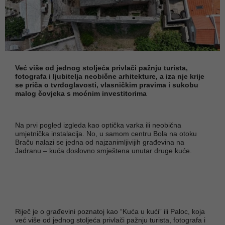
Već više od jednog stoljeća privlači pažnju turista,
fotografa i ljubitelja neobične arhitekture, a iza nje krije
se priča o tvrdoglavosti, vlasničkim pravima i sukobu
malog čovjeka s moćnim investitorima
Na prvi pogled izgleda kao optička varka ili neobična
umjetnička instalacija. No, u samom centru Bola na otoku
Braču nalazi se jedna od najzanimljivijih građevina na
Jadranu – kuća doslovno smještena unutar druge kuće.
Riječ je o građevini poznatoj kao “Kuća u kući” ili Paloc, koja
već više od jednog stoljeća privlači pažnju turista, fotografa i