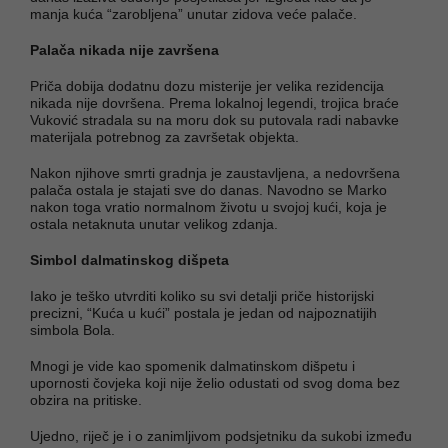
manja kuća “zarobljena” unutar zidova veće palače.
Palača nikada nije završena
Priča dobija dodatnu dozu misterije jer velika rezidencija
nikada nije dovršena. Prema lokalnoj legendi, trojica braće
Vuković stradala su na moru dok su putovala radi nabavke
materijala potrebnog za završetak objekta.
Nakon njihove smrti gradnja je zaustavljena, a nedovršena
palača ostala je stajati sve do danas. Navodno se Marko
nakon toga vratio normalnom životu u svojoj kući, koja je
ostala netaknuta unutar velikog zdanja.
Simbol dalmatinskog dišpeta
Iako je teško utvrditi koliko su svi detalji priče historijski
precizni, “Kuća u kući” postala je jedan od najpoznatijih
simbola Bola.
Mnogi je vide kao spomenik dalmatinskom dišpetu i
upornosti čovjeka koji nije želio odustati od svog doma bez
obzira na pritiske.
Ujedno, riječ je i o zanimljivom podsjetniku da sukobi između