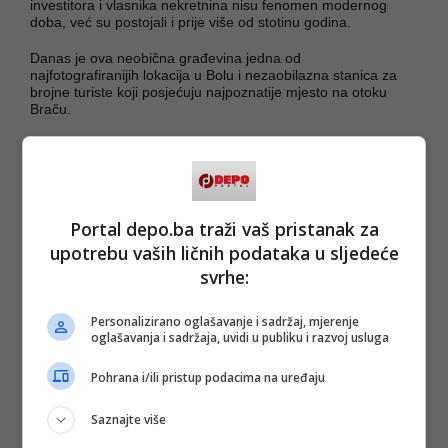
investitora i vlasnika nekretnina nisu fenomen modernog
doba, već su postojali i prije više od stotinu godina.
Danas je ova neobična građevina jedna od
najfotografiranijih lokacija u Bolu i nezaobilazna stanica za
brojne turiste koji posjećuju najpoznatije mjesto na otoku
Braču.
Portal depo.ba traži vaš pristanak za
upotrebu vaših ličnih podataka u sljedeće
svrhe:
Personalizirano oglašavanje i sadržaj, mjerenje
oglašavanja i sadržaja, uvidi u publiku i razvoj usluga
Pohrana i/ili pristup podacima na uređaju
Saznajte više