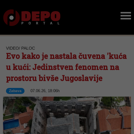
VIDEO/ PALOC
Evo kako je nastala čuvena 'kuća
u kući: Jedinstven fenomen na
prostoru bivše Jugoslavije
07.06.26, 18:06h
Zabava