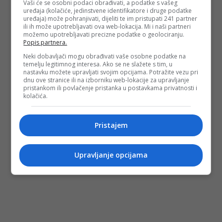
Vaši će se osobni podaci obrađivati, a podatke s vašeg
uređaja (kolačiće, jedinstvene identifikatore i druge podatke
(Biznisinfo.ba/DEPO PORTAL/au)
uređaja) može pohranjivati, dijeliti te im pristupati 241 partner
ili ih može upotrebljavati ova web-lokacija. Mi i naši partneri
PODIJELI NA
možemo upotrebljavati precizne podatke o geolociranju.
Popis partnera.
Neki dobavljači mogu obrađivati vaše osobne podatke na
Depo.ba
pratite putem društvenih mreža
Twitter
i
Facebook
temelju legitimnog interesa. Ako se ne slažete s tim, u
nastavku možete upravljati svojim opcijama. Potražite vezu pri
dnu ove stranice ili na izborniku web-lokacije za upravljanje
pristankom ili povlačenje pristanka u postavkama privatnosti i
kolačića.
Pristajem
Upravljanje opcijama