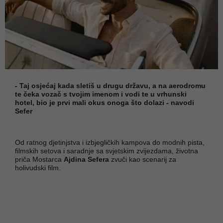
- Taj osjećaj kada sletiš u drugu državu, a na aerodromu
te čeka vozač s tvojim imenom i vodi te u vrhunski
hotel, bio je prvi mali okus onoga što dolazi - navodi
Sefer
Od ratnog djetinjstva i izbjegličkih kampova do modnih pista,
filmskih setova i saradnje sa svjetskim zvijezdama, životna
priča Mostarca
Ajdina Sefera
zvuči kao scenarij za
holivudski film.