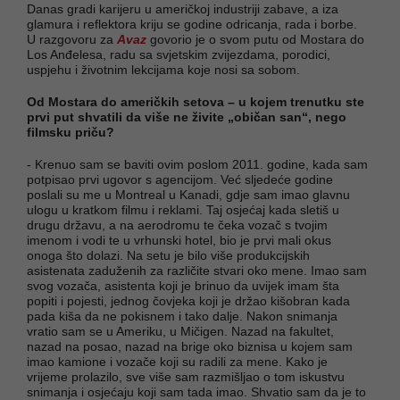
Danas gradi karijeru u američkoj industriji zabave, a iza
glamura i reflektora kriju se godine odricanja, rada i borbe.
U razgovoru za
Avaz
govorio je o svom putu od Mostara do
Los Anđelesa, radu sa svjetskim zvijezdama, porodici,
uspjehu i životnim lekcijama koje nosi sa sobom.
Od Mostara do američkih setova – u kojem trenutku ste
prvi put shvatili da više ne živite „običan san“, nego
filmsku priču?
- Krenuo sam se baviti ovim poslom 2011. godine, kada sam
potpisao prvi ugovor s agencijom. Već sljedeće godine
poslali su me u Montreal u Kanadi, gdje sam imao glavnu
ulogu u kratkom filmu i reklami. Taj osjećaj kada sletiš u
drugu državu, a na aerodromu te čeka vozač s tvojim
imenom i vodi te u vrhunski hotel, bio je prvi mali okus
onoga što dolazi. Na setu je bilo više produkcijskih
asistenata zaduženih za različite stvari oko mene. Imao sam
svog vozača, asistenta koji je brinuo da uvijek imam šta
popiti i pojesti, jednog čovjeka koji je držao kišobran kada
pada kiša da ne pokisnem i tako dalje. Nakon snimanja
vratio sam se u Ameriku, u Mičigen. Nazad na fakultet,
nazad na posao, nazad na brige oko biznisa u kojem sam
imao kamione i vozače koji su radili za mene. Kako je
vrijeme prolazilo, sve više sam razmišljao o tom iskustvu
snimanja i osjećaju koji sam tada imao. Shvatio sam da je to