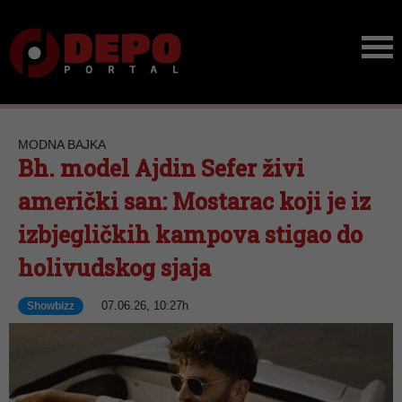
MODNA BAJKA
Bh. model Ajdin Sefer živi
američki san: Mostarac koji je iz
izbjegličkih kampova stigao do
holivudskog sjaja
07.06.26, 10:27h
Showbizz