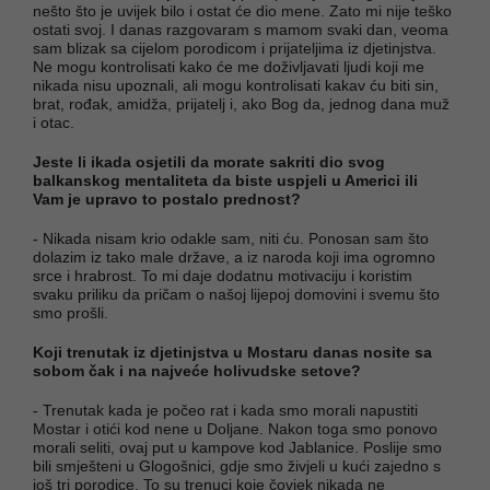
nešto što je uvijek bilo i ostat će dio mene. Zato mi nije teško
ostati svoj. I danas razgovaram s mamom svaki dan, veoma
sam blizak sa cijelom porodicom i prijateljima iz djetinjstva.
Ne mogu kontrolisati kako će me doživljavati ljudi koji me
nikada nisu upoznali, ali mogu kontrolisati kakav ću biti sin,
brat, rođak, amidža, prijatelj i, ako Bog da, jednog dana muž
i otac.
Jeste li ikada osjetili da morate sakriti dio svog
balkanskog mentaliteta da biste uspjeli u Americi ili
Vam je upravo to postalo prednost?
- Nikada nisam krio odakle sam, niti ću. Ponosan sam što
dolazim iz tako male države, a iz naroda koji ima ogromno
srce i hrabrost. To mi daje dodatnu motivaciju i koristim
svaku priliku da pričam o našoj lijepoj domovini i svemu što
smo prošli.
Koji trenutak iz djetinjstva u Mostaru danas nosite sa
sobom čak i na najveće holivudske setove?
- Trenutak kada je počeo rat i kada smo morali napustiti
Mostar i otići kod nene u Doljane. Nakon toga smo ponovo
morali seliti, ovaj put u kampove kod Jablanice. Poslije smo
bili smješteni u Glogošnici, gdje smo živjeli u kući zajedno s
još tri porodice. To su trenuci koje čovjek nikada ne