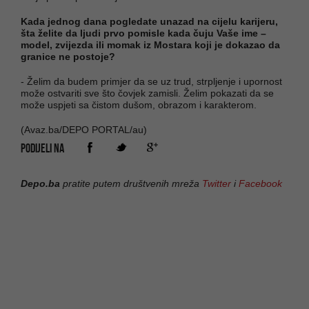
Kada jednog dana pogledate unazad na cijelu karijeru,
šta želite da ljudi prvo pomisle kada čuju Vaše ime –
model, zvijezda ili momak iz Mostara koji je dokazao da
granice ne postoje?
- Želim da budem primjer da se uz trud, strpljenje i upornost
može ostvariti sve što čovjek zamisli. Želim pokazati da se
može uspjeti sa čistom dušom, obrazom i karakterom.
(Avaz.ba/DEPO PORTAL/au)
PODIJELI NA
Depo.ba
pratite putem društvenih mreža
Twitter
i
Facebook