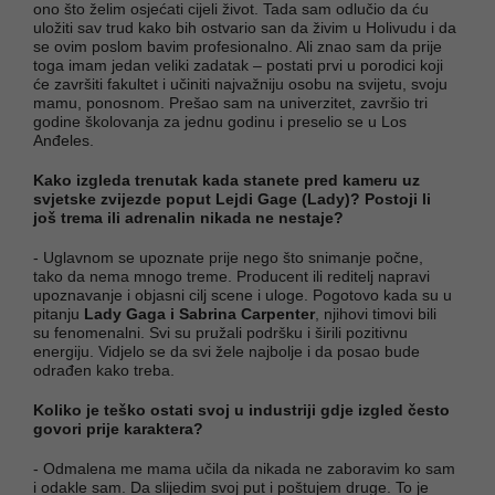
ono što želim osjećati cijeli život. Tada sam odlučio da ću
uložiti sav trud kako bih ostvario san da živim u Holivudu i da
se ovim poslom bavim profesionalno. Ali znao sam da prije
toga imam jedan veliki zadatak – postati prvi u porodici koji
će završiti fakultet i učiniti najvažniju osobu na svijetu, svoju
mamu, ponosnom. Prešao sam na univerzitet, završio tri
godine školovanja za jednu godinu i preselio se u Los
Anđeles.
Kako izgleda trenutak kada stanete pred kameru uz
svjetske zvijezde poput Lejdi Gage (Lady)? Postoji li
još trema ili adrenalin nikada ne nestaje?
- Uglavnom se upoznate prije nego što snimanje počne,
tako da nema mnogo treme. Producent ili reditelj napravi
upoznavanje i objasni cilj scene i uloge. Pogotovo kada su u
pitanju
Lady Gaga i Sabrina Carpenter
, njihovi timovi bili
su fenomenalni. Svi su pružali podršku i širili pozitivnu
energiju. Vidjelo se da svi žele najbolje i da posao bude
odrađen kako treba.
Koliko je teško ostati svoj u industriji gdje izgled često
govori prije karaktera?
- Odmalena me mama učila da nikada ne zaboravim ko sam
i odakle sam. Da slijedim svoj put i poštujem druge. To je