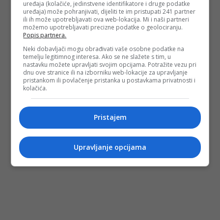
uređaja (kolačiće, jedinstvene identifikatore i druge podatke
uređaja) može pohranjivati, dijeliti te im pristupati 241 partner
ili ih može upotrebljavati ova web-lokacija. Mi i naši partneri
možemo upotrebljavati precizne podatke o geolociranju.
Popis partnera.
Neki dobavljači mogu obrađivati vaše osobne podatke na
temelju legitimnog interesa. Ako se ne slažete s tim, u
nastavku možete upravljati svojim opcijama. Potražite vezu pri
dnu ove stranice ili na izborniku web-lokacije za upravljanje
pristankom ili povlačenje pristanka u postavkama privatnosti i
kolačića.
Pristajem
Upravljanje opcijama