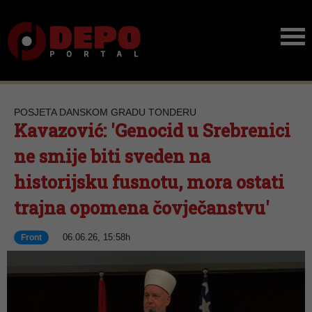
POSJETA DANSKOM GRADU TONDERU
Kavazović: 'Genocid u Srebrenici
ne smije biti sveden na
historijsku fusnotu, mora ostati
trajna opomena čovječanstvu'
06.06.26, 15:58h
Front