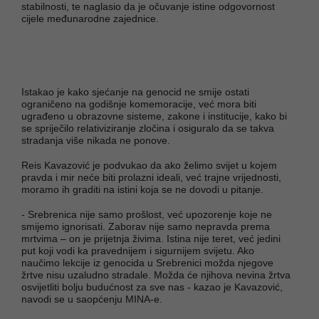
stabilnosti, te naglasio da je očuvanje istine odgovornost
cijele međunarodne zajednice.
Istakao je kako sjećanje na genocid ne smije ostati
ograničeno na godišnje komemoracije, već mora biti
ugrađeno u obrazovne sisteme, zakone i institucije, kako bi
se spriječilo relativiziranje zločina i osiguralo da se takva
stradanja više nikada ne ponove.
Reis Kavazović je podvukao da ako želimo svijet u kojem
pravda i mir neće biti prolazni ideali, već trajne vrijednosti,
moramo ih graditi na istini koja se ne dovodi u pitanje.
- Srebrenica nije samo prošlost, već upozorenje koje ne
smijemo ignorisati. Zaborav nije samo nepravda prema
mrtvima – on je prijetnja živima. Istina nije teret, već jedini
put koji vodi ka pravednijem i sigurnijem svijetu. Ako
naučimo lekcije iz genocida u Srebrenici možda njegove
žrtve nisu uzaludno stradale. Možda će njihova nevina žrtva
osvijetliti bolju budućnost za sve nas - kazao je Kavazović,
navodi se u saopćenju MINA-e.