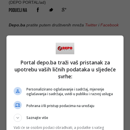
(DEPO PORTAL/ad)
PODIJELI NA
Depo.ba
pratite putem društvenih mreža
Twitter
i
Facebook
Portal depo.ba traži vaš pristanak za
upotrebu vaših ličnih podataka u sljedeće
svrhe:
Personalizirano oglašavanje i sadržaj, mjerenje
oglašavanja i sadržaja, uvidi u publiku i razvoj usluga
Pohrana i/ili pristup podacima na uređaju
Saznajte više
Vaši će se osobni podaci obrađivati, a podatke s vašeg