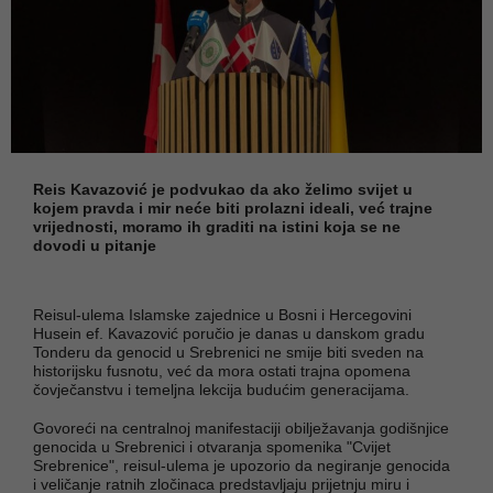
Reis Kavazović je podvukao da ako želimo svijet u
kojem pravda i mir neće biti prolazni ideali, već trajne
vrijednosti, moramo ih graditi na istini koja se ne
dovodi u pitanje
Reisul-ulema Islamske zajednice u Bosni i Hercegovini
Husein ef. Kavazović poručio je danas u danskom gradu
Tonderu da genocid u Srebrenici ne smije biti sveden na
historijsku fusnotu, već da mora ostati trajna opomena
čovječanstvu i temeljna lekcija budućim generacijama.
Govoreći na centralnoj manifestaciji obilježavanja godišnjice
genocida u Srebrenici i otvaranja spomenika "Cvijet
Srebrenice", reisul-ulema je upozorio da negiranje genocida
i veličanje ratnih zločinaca predstavljaju prijetnju miru i