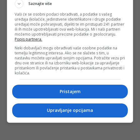
Saznajte više
Vaši će se osobni podaci obrađivati, a podatke s vašeg
uređaja (kolačiće, jedinstvene identifikatore i druge podatke
uređaja) može pohranjivati, dijeliti te im pristupati 241 partner
ili ih može upotrebljavati ova web-lokacija. Mi i naši partneri
možemo upotrebljavati precizne podatke o geolociranju.
Popis partnera.
Neki dobavljači mogu obrađivati vaše osobne podatke na
temelju legitimnog interesa. Ako se ne slažete s tim, u
nastavku možete upravljati svojim opcijama. Potražite vezu pri
dnu ove stranice ili na izborniku web-lokacije za upravljanje
pristankom ili povlačenje pristanka u postavkama privatnosti i
kolačića.
Pristajem
Upravljanje opcijama