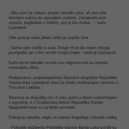
- Bila sam na zabavi, popila nekoliko pića, ali sam bila
dovoljno svjsna da upravljam vozilom. Zamijenila sam
vozača, pogledala u telefon, put je bio mokar... - kaže
Ljubojević.
Više puta je sebe pitala zašto je uopšte živa.
- Sama sam izašla iz auta. Drago mi je da nisam nikoga
povrijedila, jer s tim ne bih mogla živjeti - rekla je Ljubojević.
Kaže da će također snositi svu odgovornost za nastalu
materijalnu štetu.
Podsjećamo, potpredsjednica Narodne skupštine Republike
Srpske Anja Ljubojević sinoć je imala saobraćajnu nesreću u
Trnu kod Laktaša.
Nesreća se dogodila oko 4 sata ujutro u blizini nadvožnjaka
u izgradnji, a u Građanskoj bolnici Republike Srpske
dijagnosticirane su joj lakše povrede.
Policija je također stigla na mjesto događaja i obavila uviđaj.
- Policijski službenici Policijske stanice Banja Luka izvršili su