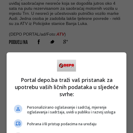
uviđaj saobraćajne nesreće koja se dogodila jutros oko 4
sata na putu rezervisanom za saobraćaj motornih vozila u
mjestu Trn. U nesreći je učestvovalo putničko vozilo marke
Audi. Jedna osoba je zadobila lakše tjelesne povrede - rekli
su za ATV iz Policijske stanice Banja Luka.
(DEPO PORTAL/ad/Foto:
ATV
)
PODIJELI NA
Depo.ba
pratite putem društvenih mreža
Twitter
i
Facebook
Portal depo.ba traži vaš pristanak za
upotrebu vaših ličnih podataka u sljedeće
svrhe:
Personalizirano oglašavanje i sadržaj, mjerenje
oglašavanja i sadržaja, uvidi u publiku i razvoj usluga
Pohrana i/ili pristup podacima na uređaju