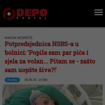
NAKON NESREĆE
Potpredsjednica NSRS-a u
bolnici: 'Popila sam par pića i
sjela za volan... Pitam se - zašto
sam uopšte živa?!'
06.06.26, 14:58h
Hronika