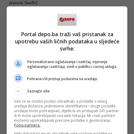
prenosi SeeBiZ..
Aerodrom bilježi snažan rast
Aerodrom Mostar je tokom aprila opslužio 5.560 putnika, što
predstavlja rast od čak 102,4 odsto u odnosu na isti mjesec
Portal depo.ba traži vaš pristanak za
prošle godine.
upotrebu vaših ličnih podataka u sljedeće
Takvi rezultati dodatno potvrđuju rastući značaj mostarskog
svrhe:
aerodroma i potencijal za nova ulaganja u njegov dalji
razvoj.
Personalizirano oglašavanje i sadržaj, mjerenje
(DEPO PORTAL/ad)
oglašavanja i sadržaja, uvidi u publiku i razvoj usluga
Pohrana i/ili pristup podacima na uređaju
PODIJELI NA
Saznajte više
Depo.ba
pratite putem društvenih mreža
Twitter
i
Facebook
Vaši će se osobni podaci obrađivati, a podatke s vašeg
uređaja (kolačiće, jedinstvene identifikatore i druge podatke
uređaja) može pohranjivati, dijeliti te im pristupati 241 partner
ili ih može upotrebljavati ova web-lokacija. Mi i naši partneri
možemo upotrebljavati precizne podatke o geolociranju.
Popis partnera.
Neki dobavljači mogu obrađivati vaše osobne podatke na