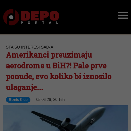
ŠTA SU INTERESI SAD-A
Amerikanci preuzimaju
aerodrome u BiH?! Pale prve
ponude, evo koliko bi iznosilo
ulaganje...
05.06.26, 20:16h
Biznis Klub