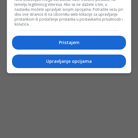
temelju legitimnog interesa. Ako se ne slažete s tim, u
nastavku možete upravljati svojim opcijama. Potražite vezu pri
dnu ove stranice ili na izborniku web-lokacije za upravljanje
pristankom ili povlačenje pristanka u postavkama privatnosti i
kolačića.
Pristajem
Upravljanje opcijama