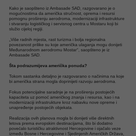
Kako je saopšteno iz Ambasade SAD, razgovarano je o
mogućnostima da američka stručnost, oprema i resursi
pomognu proširenju aerodroma, modernizaciji infrastrukture
i stvaranju logističkog i servisnog centra u Mostaru koji bi
služio cijeloj regiji.
„Više radnih mjesta, rast turizma i bolja regionalna
povezanost prilike su koje američka ulaganja mogu donijeti
Međunarodnom aerodromu Mostar“, saopšteno je iz
Ambasade SAD.
Šta podrazumijeva američka ponuda?
Tokom sastanka detaljno je razgovarano o načinima na koje
bi američka strana mogla doprinijeti razvoju aerodroma.
Fokus potencijalne saradnje je na proširenju postojećih
kapaciteta uz pomoć američkog znanja i resursa, kao i na
modernizaciji infrastrukture kroz nabavku nove opreme i
unapređenje postojećih objekata.
Realizacija ovih planova mogla bi donijeti više direktnih
letova prema evropskim destinacijama, što bi dodatno
povećalo turističku atraktivnost Hercegovine i ojačalo veze
između Bosne i Hercegovine i Sjedinjenih Američkih Država,