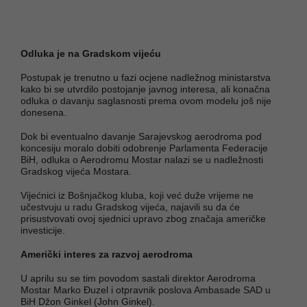
Odluka je na Gradskom vijeću
Postupak je trenutno u fazi ocjene nadležnog ministarstva
kako bi se utvrdilo postojanje javnog interesa, ali konačna
odluka o davanju saglasnosti prema ovom modelu još nije
donesena.
Dok bi eventualno davanje Sarajevskog aerodroma pod
koncesiju moralo dobiti odobrenje Parlamenta Federacije
BiH, odluka o Aerodromu Mostar nalazi se u nadležnosti
Gradskog vijeća Mostara.
Vijećnici iz Bošnjačkog kluba, koji već duže vrijeme ne
učestvuju u radu Gradskog vijeća, najavili su da će
prisustvovati ovoj sjednici upravo zbog značaja američke
investicije.
Američki interes za razvoj aerodroma
U aprilu su se tim povodom sastali direktor Aerodroma
Mostar Marko Đuzel i otpravnik poslova Ambasade SAD u
BiH Džon Ginkel (John Ginkel).