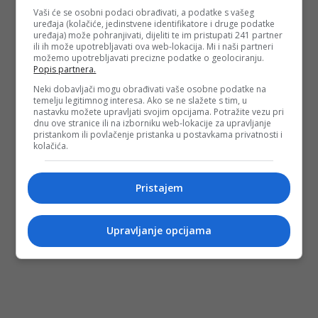
Vaši će se osobni podaci obrađivati, a podatke s vašeg
uređaja (kolačiće, jedinstvene identifikatore i druge podatke
uređaja) može pohranjivati, dijeliti te im pristupati 241 partner
ili ih može upotrebljavati ova web-lokacija. Mi i naši partneri
možemo upotrebljavati precizne podatke o geolociranju.
Popis partnera.
Neki dobavljači mogu obrađivati vaše osobne podatke na
temelju legitimnog interesa. Ako se ne slažete s tim, u
nastavku možete upravljati svojim opcijama. Potražite vezu pri
dnu ove stranice ili na izborniku web-lokacije za upravljanje
pristankom ili povlačenje pristanka u postavkama privatnosti i
kolačića.
Pristajem
Upravljanje opcijama