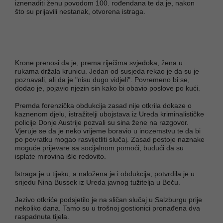
iznenaditi ženu povodom 100. rođendana te da je, nakon
što su prijavili nestanak, otvorena istraga.
Krone prenosi da je, prema riječima svjedoka, žena u
rukama držala krunicu. Jedan od susjeda rekao je da su je
poznavali, ali da je "nisu dugo vidjeli". Povremeno bi se,
dodao je, pojavio njezin sin kako bi obavio poslove po kući.
Premda forenzička obdukcija zasad nije otkrila dokaze o
kaznenom djelu, istražitelji ubojstava iz Ureda kriminalističke
policije Donje Austrije pozvali su sina žene na razgovor.
Vjeruje se da je neko vrijeme boravio u inozemstvu te da bi
po povratku mogao rasvijetliti slučaj. Zasad postoje naznake
moguće prijevare sa socijalnom pomoći, budući da su
isplate mirovina išle redovito.
Istraga je u tijeku, a naložena je i obdukcija, potvrdila je u
srijedu Nina Bussek iz Ureda javnog tužitelja u Beču.
Jezivo otkriće podsjetilo je na sličan slučaj u Salzburgu prije
nekoliko dana. Tamo su u trošnoj gostionici pronađena dva
raspadnuta tijela.