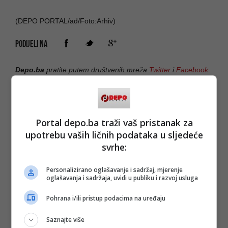
(DEPO PORTAL/ad/Foto:Arhiv)
PODIJELI NA
Depo.ba
pratite putem društvenih mreža
Twitter
i
Facebook
Portal depo.ba traži vaš pristanak za
upotrebu vaših ličnih podataka u sljedeće
svrhe:
Personalizirano oglašavanje i sadržaj, mjerenje
oglašavanja i sadržaja, uvidi u publiku i razvoj usluga
Pohrana i/ili pristup podacima na uređaju
Saznajte više