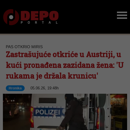
PAS OTKRIO MIRIS
Zastrašujuće otkriće u Austriji, u
kući pronađena zazidana žena: 'U
rukama je držala krunicu'
05.06.26, 19:48h
Hronika