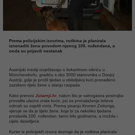
Prema policijskim izvorima, rodbina je planirala
iznenaditi ženu povodom njenog 100. rođendana, a
onda su prijavili nestanak
Austrijski mediji izvještavaju o šokantnom otkriću u
Münchendorfu, gradiću s oko 3000 stanovnika u Donjoj
Austriji, gdje je prošli tjedan u obiteljskoj kući pronađeno
zazidano tijelo žene u stanju raspada.
Kako prenosi
Jutarnji.hr
, nakon što je vatrogasna postrojba
provalila ulazna vrata kuće, psi za pronalaženje leševa
odmah su osjetili miris. Prema pisanju Kronen Zeitunga,
vjeruje se da je tijelo žene, koja bi za nekoliko tjedana
proslavila 100. rođendan, tamo bilo godinama, a možda i
cijelo desetljeće.
Kurier iz policijskih izvora doznaje da je rodbina planirala