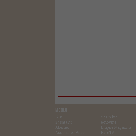
MEDIJI
Blin
e-! Online
24sata.hr
e-novine
Alternet
Empire Magazine
Associated Press
FaceTV