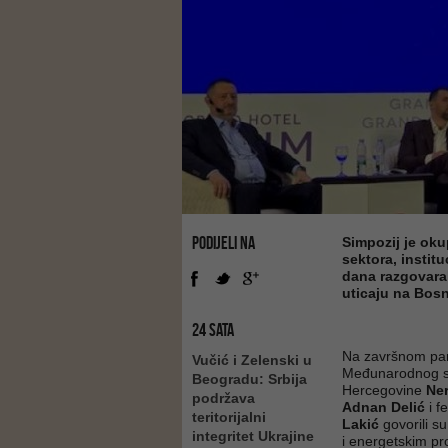
PODIJELI NA
Simpozij je oku
sektora, instituc
dana razgovara
uticaju na Bos
24 SATA
Na završnom pane
Vučić i Zelenski u
Međunarodnog si
Beogradu: Srbija
Hercegovine
Ner
podržava
Adnan Delić
i f
teritorijalni
Lakić
govorili s
integritet Ukrajine
i energetskim pr