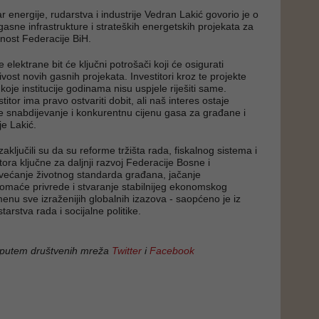
r energije, rudarstva i industrije Vedran Lakić govorio je o
gasne infrastrukture i strateških energetskih projekata za
nost Federacije BiH.
 elektrane bit će ključni potrošači koji će osigurati
ost novih gasnih projekata. Investitori kroz te projekte
 koje institucije godinama nisu uspjele riješiti same.
itor ima pravo ostvariti dobit, ali naš interes ostaje
ije snabdijevanje i konkurentnu cijenu gasa za građane i
je Lakić.
aključili su da su reforme tržišta rada, fiskalnog sistema i
ora ključne za daljnji razvoj Federacije Bosne i
većanje životnog standarda građana, jačanje
omaće privrede i stvaranje stabilnijeg ekonomskog
enu sve izraženijih globalnih izazova - saopćeno je iz
arstva rada i socijalne politike.
 putem društvenih mreža
Twitter
i
Facebook