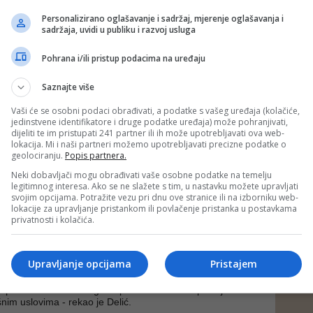
Personalizirano oglašavanje i sadržaj, mjerenje oglašavanja i
li izmjene Zakona o zapošljavanju stranaca kojim smo
sadržaja, uvidi u publiku i razvoj usluga
rocedure angažovanja strane radne snage. U proceduri su i
anju u zapošljavanju i socijalnoj sigurnosti nezaposlenih
Pohrana i/ili pristup podacima na uređaju
 Zakon o radu. Riječ je o zakonima koji će suštinski
e rada u Federaciji BiH - rekao je Delić.
Saznajte više
 Zakonu o radu, Delić je naglasio da se ne radi o
jećeg zakona, već o potpuno novom zakonskom rješenju
Vaši će se osobni podaci obrađivati, a podatke s vašeg uređaja (kolačiće,
avremenim potrebama radnika i poslodavaca.
jedinstvene identifikatore i druge podatke uređaja) može pohranjivati,
dijeliti te im pristupati 241 partner ili ih može upotrebljavati ova web-
lokacija. Mi i naši partneri možemo upotrebljavati precizne podatke o
 više ne prati stvarnost tržišta rada. Novi zakon prepoznaje
geolociranju.
Popis partnera.
 rada, uključujući rad na daljinu i rad na izdvojenom
donosi rješenja koja odgovaraju izazovima današnjeg
Neki dobavljači mogu obrađivati vaše osobne podatke na temelju
o je važno da smo u zakon ugradili 15 direktiva Evropske
legitimnog interesa. Ako se ne slažete s tim, u nastavku možete upravljati
e zakonodavstvo dodatno usklađujemo sa evropskim
svojim opcijama. Potražite vezu pri dnu ove stranice ili na izborniku web-
akao je Delić.
lokacije za upravljanje pristankom ili povlačenje pristanka u postavkama
privatnosti i kolačića.
tokom pripreme zakona analizirana praksa zemalja
 država regiona kako bi se pronašla najbolja rješenja za
ada.
Upravljanje opcijama
Pristajem
io tražiti kompromise nego pronaći najbolja rješenja koja će
iti prava radnika i omogućiti poslodavcima da posluju u
nim uslovima - rekao je Delić.