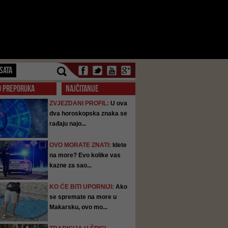
SATA
O PREPORUKA
NAJČITANIJE
ZVJEZDANI PROFIL:
U ova
dva horoskopska znaka se
rađaju najo...
OVO MORATE ZNATI:
Idete
na more? Evo kolike vas
kazne za sao...
KO ĆE BITI UPORNIJI:
Ako
se spremate na more u
Makarsku, ovo mo...