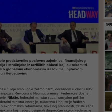
DEP
pio predstavnike poslovne zajednice, finansijskog
ija i stručnjake iz različitih oblasti koji su tokom tri
li o globalnim ekonomskim izazovima i njihovom
nu i Hercegovinu
lu "Gdje smo i gdje želimo biti?“, održanom u okviru XXV
mpozija Revicona u Neumu, premijer Federacije Bosne i
min Nikšić,
federalni ministar rada i socijalne politike
ederalni ministar energije, rudarstva i industrije
Vedran
u o ekonomskim reformama, fiskalnoj stabilnosti, tržištu rada
ojektima koji trebaju osigurati dugoročan razvoj Federacije