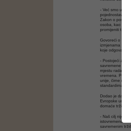
- Već smo usvoji
pojednostavili p
Zakon o posredov
osoba, kao i novi
promijeniti tržišt
Govoreći o novom
izmjenama posto
koje odgovara s
- Postojeći zakon
savremene oblike
mjestu rada, te 
vremena. Posebn
unije, čime naš
standardima - ist
Dodao je da je 
Evropske unije i
domaće tržište r
- Naš cilj nije b
istovremeno štit
savremenim tržiš