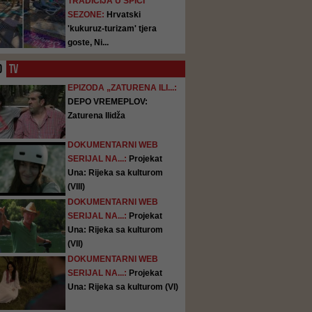
TRADICIJA U ŠPICI
SEZONE:
Hrvatski
'kukuruz-turizam' tjera
goste, Ni...
O
TV
EPIZODA „ZATURENA ILI...:
DEPO VREMEPLOV:
Zaturena Ilidža
DOKUMENTARNI WEB
SERIJAL NA...:
Projekat
Una: Rijeka sa kulturom
(VIII)
DOKUMENTARNI WEB
SERIJAL NA...:
Projekat
Una: Rijeka sa kulturom
(VII)
DOKUMENTARNI WEB
SERIJAL NA...:
Projekat
Una: Rijeka sa kulturom (VI)