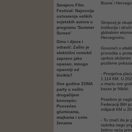
Bosne i Hercego
Sarajevo Film
Festival: Najnovija
ostvarenja velikih
svjetskih autora u
Simpozij je okup
programu 'Summer
institucija i stru
globalnim ekonom
Screen'
Hercegovinu.
Ginu i djeca i
odrasli: Zašto je
Govoreći o efekt
električni romobil
provodila u prot
uprkos složenim 
zapravo jako
pozitivne pokazat
opasan, mnogo
opasniji od
- Prosječna plać
bicikla?
1.114 KM. U 2025
Ove godine ZONA
u martu ove godi
kazao je Nikšić.
party u nešto
drugačijem
Posebno je nagl
konceptu:
Federaciji BiH p
Posvećen
milijardi KM u 20
glumicama,
majkama i svim
- To znači da je 
ženama
radnika nego pri
želimo veća prim