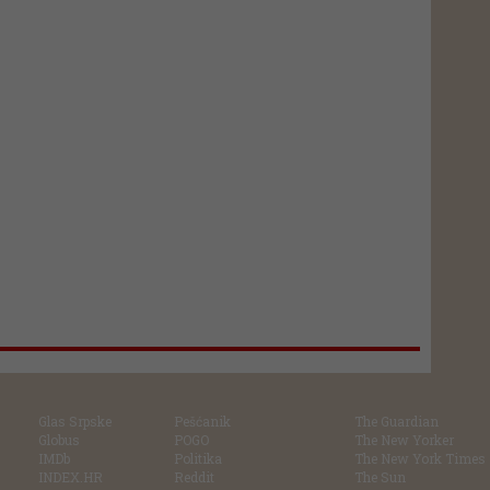
Glas Srpske
Pešćanik
The Guardian
Globus
POGO
The New Yorker
IMDb
Politika
The New York Times
INDEX.HR
Reddit
The Sun