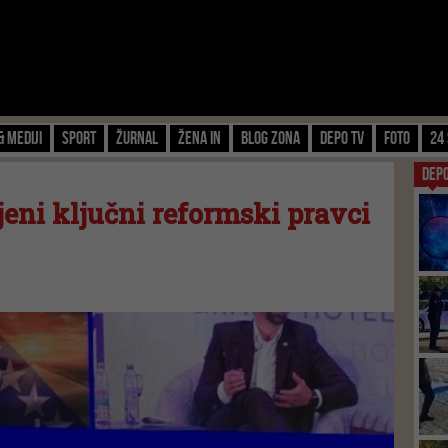
& Mediji
Sport
Žurnal
Žena IN
Blog zona
Depo TV
FOTO
24 
DEP
eni ključni reformski pravci