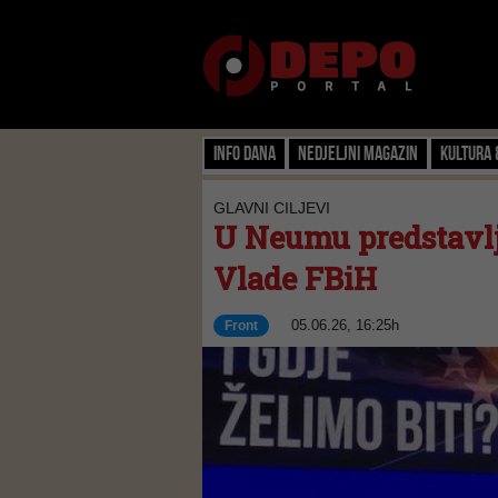
Info dana
Nedjeljni magazin
Kultura 
GLAVNI CILJEVI
U Neumu predstavlj
Vlade FBiH
05.06.26, 16:25h
Front