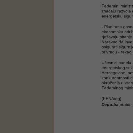
Federalni minista
značaju razvoja 
energetsku sigur
- Planirane gasne
ekonomsku održiv
rješavaju pitanje
Naravno da invest
osigurati sigurn
privredu - rekao 
Učesnici panela z
energetskog sekt
Hercegovine, po
konkurentnosti d
okruženja u vrem
Federalnog minist
(FENA/dg)
Depo.ba
pratite