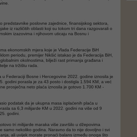
vine.
io predstavnike poslovne zajednice, finansijskog sektora,
čnjake iz različitih oblasti koji su tokom tri dana razgovarali o
skim izazovima i njihovom uticaju na Bosnu i
ima ekonomskih mjera koje je Vlada Federacije BiH
eklom periodu, premijer Nikšić istakao je da Federacija BiH,
globalnim okolnostima, bilježi rast primanja građana i
elje na tržištu rada.
a u Federaciji Bosne i Hercegovine 2022. godine iznosila je
. godini porasla je za 43 posto i dostigla 1.594 KM, a već
ne prosječna neto plaća iznosila je gotovo 1.700 KM -
asio podatak da je ukupna masa isplaćenih plaća u
orasla sa 6,3 milijarde KM u 2022. godini na više od 9
25. godini.
gotovo tri milijarde maraka više završilo u džepovima
je samo nekoliko godina. Naravno da to nije dovoljno i svi
anja, ali uvijek morate pronaći balans između onoga što