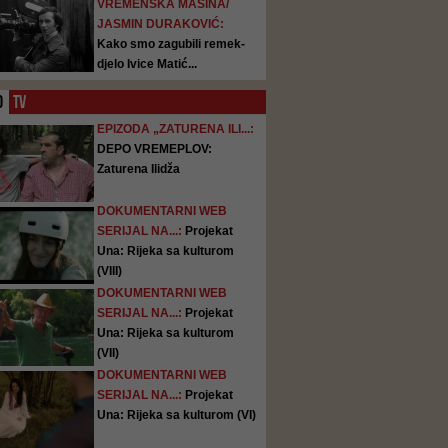
VREMENSKA MAŠINA/
JASMIN DURAKOVIĆ:
Kako smo zagubili remek-
djelo Ivice Matić...
O
TV
EPIZODA „ZATURENA ILI...:
DEPO VREMEPLOV:
Zaturena Ilidža
DOKUMENTARNI WEB
SERIJAL NA...:
Projekat
Una: Rijeka sa kulturom
(VIII)
DOKUMENTARNI WEB
SERIJAL NA...:
Projekat
Una: Rijeka sa kulturom
(VII)
DOKUMENTARNI WEB
SERIJAL NA...:
Projekat
Una: Rijeka sa kulturom (VI)