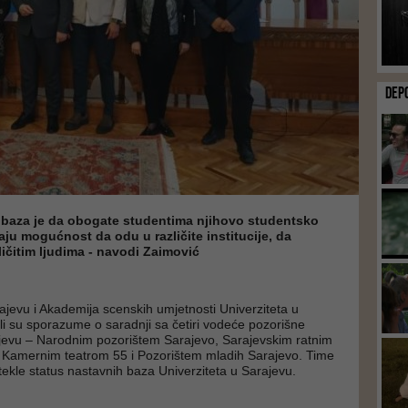
DEP
h baza je da obogate studentima njihovo studentsko
aju mogućnost da odu u različite institucije, da
ličitim ljudima - navodi Zaimović
rajevu i Akademija scenskih umjetnosti Univerziteta u
li su sporazume o saradnji sa četiri vodeće pozorišne
rajevu – Narodnim pozorištem Sarajevo, Sarajevskim ratnim
Kamernim teatrom 55 i Pozorištem mladih Sarajevo. Time
 stekle status nastavnih baza Univerziteta u Sarajevu.