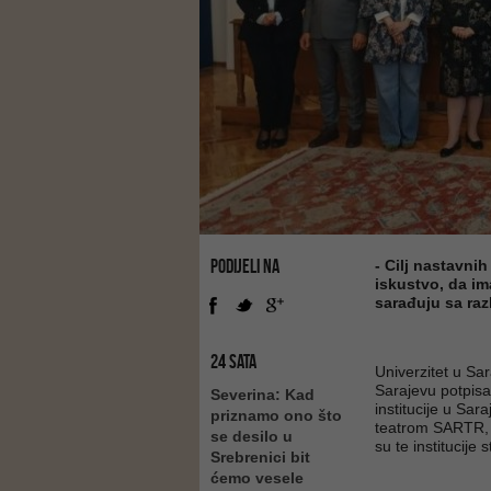
PODIJELI NA
- Cilj nastavni
iskustvo, da im
sarađuju sa raz
24 SATA
Univerzitet u Sa
Sarajevu potpisa
Severina: Kad
institucije u Sa
priznamo ono što
teatrom SARTR, 
se desilo u
su te institucije
Srebrenici bit
ćemo vesele