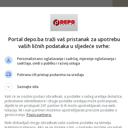
trica za visoko obrazovanje i nauku Kantona Sarajevo
vić
i ministar kulture i sporta KS
Kenan Magoda
ukazali
orazuma, jer je istaknuta potreba da obrazovanje bude
realnom praksom.
evaju da u procesu nastave vide da li je ono što uče, što su
Portal depo.ba traži vaš pristanak za upotrebu
ta ono što će da rade u budućnosti. U tom smislu,
ičkim disciplinama, uvijek je postojala integracija sa
vaših ličnih podataka u sljedeće svrhe:
naše akademije – kazala je Boškovič.
 izuzetno je važno da se te veze i formalizuju, i da se
Personalizirano oglašavanje i sadržaj, mjerenje oglašavanja i
naju kao nastavne baze, i na taj način da se formalno
sadržaja, uvidi u publiku i razvoj usluga
ijama, u ovom slučaju, to je Akademija scenskih
Pohrana i/ili pristup podacima na uređaju
mjetnost, umjetničko-istraživački rad, kulturu i sport UNSA
Saznajte više
ranković
je kazala da je potpisivanje sporazuma značajan
ak saradnje.
Vaši će se osobni podaci obrađivati, a podatke s vašeg uređaja (kolačiće,
jedinstvene identifikatore i druge podatke uređaja) može pohranjivati,
mo mi kroz implementaciju ovog sporazuma imati priliku da
dijeliti te im pristupati 241 partner ili ih može upotrebljavati ova web-
čko-istraživački rad, imati priliku da koristimo prostore
lokacija. Mi i naši partneri možemo upotrebljavati precizne podatke o
 da zajednički od njih stvaramo i svojevrsne eksperimentalne
geolociranju.
Popis partnera.
torije koji će predstavljati razvoj i rast ne samo za
je scenskih umjetnosti i naše studentice, već i za alumnije
Neki dobavljači mogu obrađivati vaše osobne podatke na temelju
legitimnog interesa. Ako se ne slažete s tim, u nastavku možete upravljati
ih umjetnosti, dakle, koji već rade pri ansamblima u