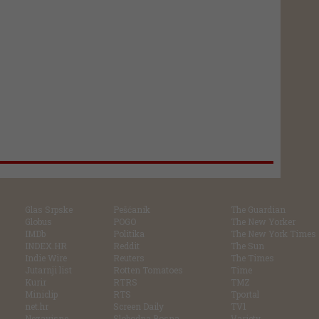
Glas Srpske
Pešćanik
The Guardian
Globus
POGO
The New Yorker
IMDb
Politika
The New York Times
INDEX.HR
Reddit
The Sun
Indie Wire
Reuters
The Times
Jutarnji list
Rotten Tomatoes
Time
Kurir
RTRS
TMZ
Miniclip
RTS
Tportal
net.hr
Screen Daily
TV1
Nezavisne
Slobodna Bosna
Variety