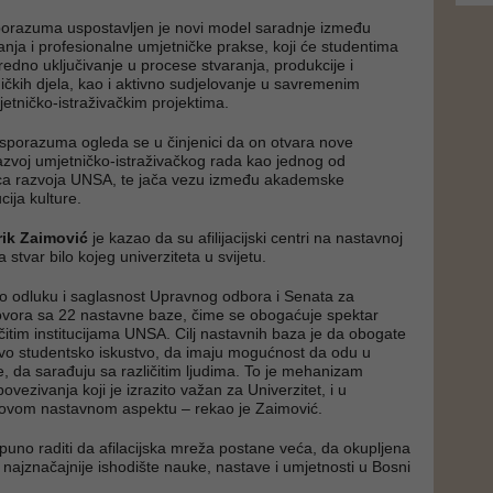
porazuma uspostavljen je novi model saradnje između
nja i profesionalne umjetničke prakse, koji će studentima
edno uključivanje u procese stvaranja, produkcije i
ičkih djela, kao i aktivno sudjelovanje u savremenim
jetničko-istraživačkim projektima.
sporazuma ogleda se u činjenici da on otvara nove
zvoj umjetničko-istraživačkog rada kao jednog od
aca razvoja UNSA, te jača vezu između akademske
ucija kulture.
rik Zaimović
je kazao da su afilijacijski centri na nastavnoj
a stvar bilo kojeg univerziteta u svijetu.
o odluku i saglasnost Upravnog odbora i Senata za
ovora sa 22 nastavne baze, čime se obogaćuje spektar
ičitim institucijama UNSA. Cilj nastavnih baza je da obogate
vo studentsko iskustvo, da imaju mogućnost da odu u
cije, da sarađuju sa različitim ljudima. To je mehanizam
povezivanja koji je izrazito važan za Univerzitet, i u
u ovom nastavnom aspektu – rekao je Zaimović.
 puno raditi da afilacijska mreža postane veća, da okupljena
ajznačajnije ishodište nauke, nastave i umjetnosti u Bosni