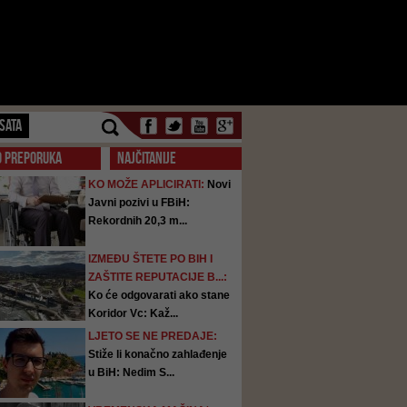
SATA
O PREPORUKA
NAJČITANIJE
KO MOŽE APLICIRATI:
Novi
Javni pozivi u FBiH:
Rekordnih 20,3 m...
IZMEĐU ŠTETE PO BIH I
ZAŠTITE REPUTACIJE B...:
Ko će odgovarati ako stane
Koridor Vc: Kaž...
LJETO SE NE PREDAJE:
Stiže li konačno zahlađenje
u BiH: Nedim S...