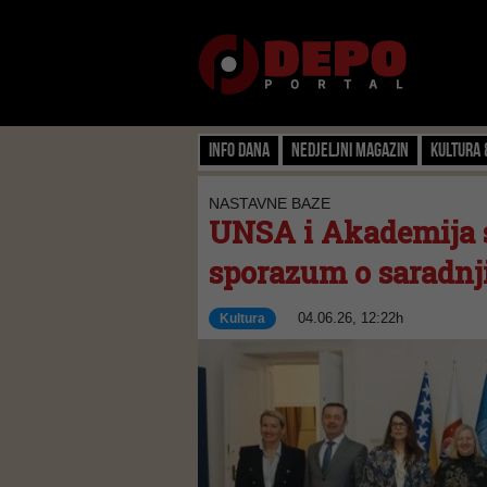
Info dana
Nedjeljni magazin
Kultura 
NASTAVNE BAZE
UNSA i Akademija s
sporazum o saradnji 
04.06.26, 12:22h
Kultura