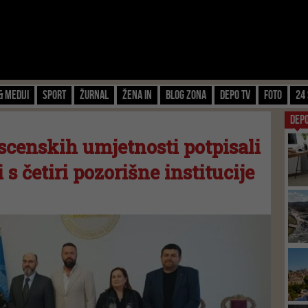
& Mediji
Sport
Žurnal
Žena IN
Blog zona
Depo TV
FOTO
24 
DEP
censkih umjetnosti potpisali
s četiri pozorišne institucije