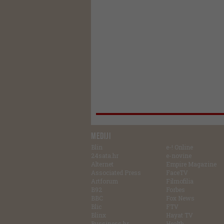
MEDIJI
Blin
e-! Online
24sata.hr
e-novine
Alternet
Empire Magazine
Associated Press
FaceTV
Artforum
Filmofilia
B92
Forbes
BBC
Fox News
Blic
FTV
Blinx
Hayat TV
Bussiness.hr
Health