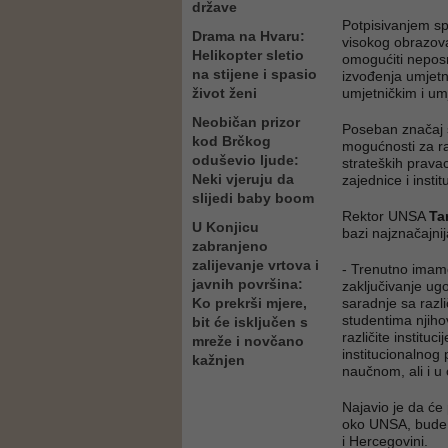
države
Potpisivanjem s
Drama na Hvaru:
visokog obrazova
Helikopter sletio
omogućiti neposr
na stijene i spasio
izvođenja umjetn
život ženi
umjetničkim i um
Neobičan prizor
Poseban značaj 
kod Brčkog
mogućnosti za ra
oduševio ljude:
strateških prav
Neki vjeruju da
zajednice i instit
slijedi baby boom
Rektor UNSA
Ta
U Konjicu
bazi najznačajnij
zabranjeno
zalijevanje vrtova i
- Trenutno imam
javnih površina:
zaključivanje ug
Ko prekrši mjere,
saradnje sa razl
studentima njiho
bit će isključen s
različite institu
mreže i novčano
institucionalnog 
kažnjen
naučnom, ali i 
Najavio je da će
oko UNSA, bude n
i Hercegovini.