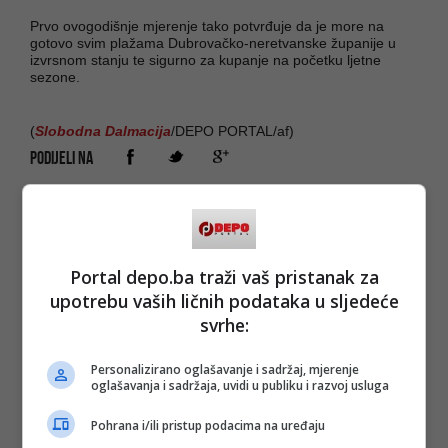
Prvo ovogodišnje mjerenje tako potvrđuje da je more na
gotovo svim plažama Dubrovačko-neretvanske županije u
izvrsnom stanju te sigurno za kupanje na početku ljetne
sezone.
(
Slobodna Dalmacija
/DEPO PORTAL/af)
PODIJELI NA
Depo.ba
pratite putem društvenih mreža
Twitter
i
Facebook
Portal depo.ba traži vaš pristanak za
upotrebu vaših ličnih podataka u sljedeće
svrhe:
Personalizirano oglašavanje i sadržaj, mjerenje
oglašavanja i sadržaja, uvidi u publiku i razvoj usluga
Pohrana i/ili pristup podacima na uređaju