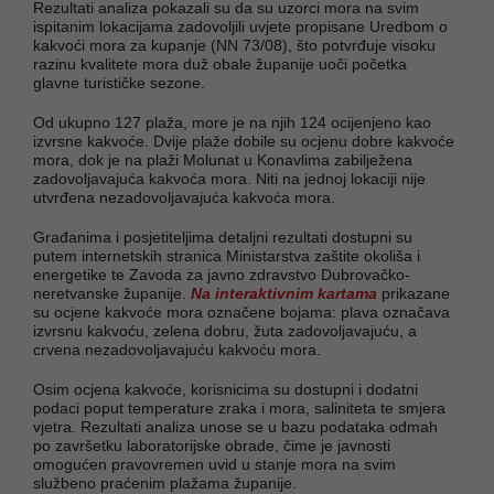
Rezultati analiza pokazali su da su uzorci mora na svim
ispitanim lokacijama zadovoljili uvjete propisane Uredbom o
kakvoći mora za kupanje (NN 73/08), što potvrđuje visoku
razinu kvalitete mora duž obale županije uoči početka
glavne turističke sezone.
Od ukupno 127 plaža, more je na njih 124 ocijenjeno kao
izvrsne kakvoće. Dvije plaže dobile su ocjenu dobre kakvoće
mora, dok je na plaži Molunat u Konavlima zabilježena
zadovoljavajuća kakvoća mora. Niti na jednoj lokaciji nije
utvrđena nezadovoljavajuća kakvoća mora.
Građanima i posjetiteljima detaljni rezultati dostupni su
putem internetskih stranica Ministarstva zaštite okoliša i
energetike te Zavoda za javno zdravstvo Dubrovačko-
neretvanske županije.
Na interaktivnim kartama
prikazane
su ocjene kakvoće mora označene bojama: plava označava
izvrsnu kakvoću, zelena dobru, žuta zadovoljavajuću, a
crvena nezadovoljavajuću kakvoću mora.
Osim ocjena kakvoće, korisnicima su dostupni i dodatni
podaci poput temperature zraka i mora, saliniteta te smjera
vjetra. Rezultati analiza unose se u bazu podataka odmah
po završetku laboratorijske obrade, čime je javnosti
omogućen pravovremen uvid u stanje mora na svim
službeno praćenim plažama županije.