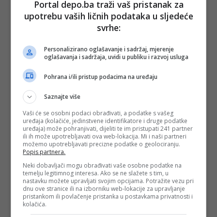
Jamnicom i Kiseljakom.
Portal depo.ba traži vaš pristanak za
upotrebu vaših ličnih podataka u sljedeće
Posao vrijedan stotine miliona eura
svrhe:
Ako pregovori budu uspješno okončani, riječ će biti o jednoj
od najvećih akvizicija u prehrambenoj i industriji pića u regiji
Personalizirano oglašavanje i sadržaj, mjerenje
posljednjih godina.
oglašavanja i sadržaja, uvidi u publiku i razvoj usluga
Za Bosnu i Hercegovinu posebno je važna činjenica da se u
Pohrana i/ili pristup podacima na uređaju
središtu ove velike regionalne priče nalazi Sarajevski kiseljak
– kompanija koja danas posluje bolje nego ikad i koja
predstavlja jedan od najvrjednijih domaćih brendova.
Saznajte više
Može li Badel preuzeti kompaniju višestruko veću od
Vaši će se osobni podaci obrađivati, a podatke s vašeg
njega samog
uređaja (kolačiće, jedinstvene identifikatore i druge podatke
uređaja) može pohranjivati, dijeliti te im pristupati 241 partner
ili ih može upotrebljavati ova web-lokacija. Mi i naši partneri
Posebno je zanimljivo da je Badel znatno manja kompanija
možemo upotrebljavati precizne podatke o geolociranju.
od biznisa koji želi preuzeti. Prema posljednjim dostupnim
Popis partnera.
podacima, Badel 1862 je prošle godine ostvario prihode od
oko 88,8 miliona eura i EBITDA-u od 22 miliona eura.
Neki dobavljači mogu obrađivati vaše osobne podatke na
temelju legitimnog interesa. Ako se ne slažete s tim, u
To znači da Badel pokušava preuzeti grupu kompanija koja
nastavku možete upravljati svojim opcijama. Potražite vezu pri
je višestruko veća od njega samog, zbog čega bi ova
dnu ove stranice ili na izborniku web-lokacije za upravljanje
transakcija mogla predstavljati jednu od najvećih i
pristankom ili povlačenje pristanka u postavkama privatnosti i
najambicioznijih akvizicija u regionalnoj prehrambenoj
kolačića.
industriji posljednjih godina.