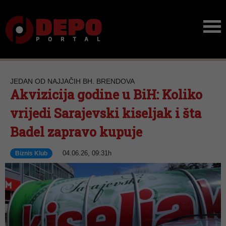
JEDAN OD NAJJAČIH BH. BRENDOVA
Akvizicija godine u BiH: Koliko
vrijedi Sarajevski kiseljak i šta
Badel zapravo kupuje
04.06.26, 09:31h
Biznis Klub