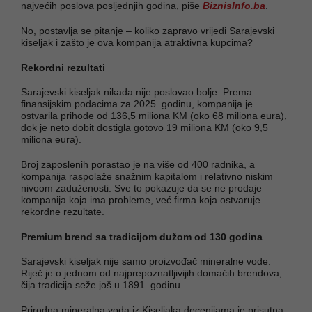
najvećih poslova posljednjih godina, piše
BiznisInfo.ba
.
No, postavlja se pitanje – koliko zapravo vrijedi Sarajevski
kiseljak i zašto je ova kompanija atraktivna kupcima?
Rekordni rezultati
Sarajevski kiseljak nikada nije poslovao bolje. Prema
finansijskim podacima za 2025. godinu, kompanija je
ostvarila prihode od 136,5 miliona KM (oko 68 miliona eura),
dok je neto dobit dostigla gotovo 19 miliona KM (oko 9,5
miliona eura).
Broj zaposlenih porastao je na više od 400 radnika, a
kompanija raspolaže snažnim kapitalom i relativno niskim
nivoom zaduženosti. Sve to pokazuje da se ne prodaje
kompanija koja ima probleme, već firma koja ostvaruje
rekordne rezultate.
Premium brend sa tradicijom dužom od 130 godina
Sarajevski kiseljak nije samo proizvođač mineralne vode.
Riječ je o jednom od najprepoznatljivijih domaćih brendova,
čija tradicija seže još u 1891. godinu.
Prirodna mineralna voda iz Kiseljaka decenijama je prisutna