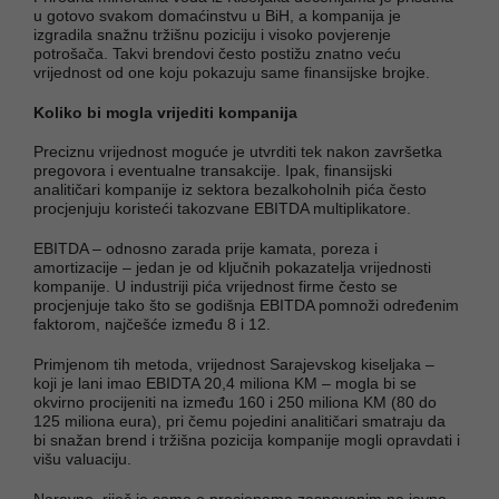
u gotovo svakom domaćinstvu u BiH, a kompanija je
izgradila snažnu tržišnu poziciju i visoko povjerenje
potrošača. Takvi brendovi često postižu znatno veću
vrijednost od one koju pokazuju same finansijske brojke.
Koliko bi mogla vrijediti kompanija
Preciznu vrijednost moguće je utvrditi tek nakon završetka
pregovora i eventualne transakcije. Ipak, finansijski
analitičari kompanije iz sektora bezalkoholnih pića često
procjenjuju koristeći takozvane EBITDA multiplikatore.
EBITDA – odnosno zarada prije kamata, poreza i
amortizacije – jedan je od ključnih pokazatelja vrijednosti
kompanije. U industriji pića vrijednost firme često se
procjenjuje tako što se godišnja EBITDA pomnoži određenim
faktorom, najčešće između 8 i 12.
Primjenom tih metoda, vrijednost Sarajevskog kiseljaka –
koji je lani imao EBIDTA 20,4 miliona KM – mogla bi se
okvirno procijeniti na između 160 i 250 miliona KM (80 do
125 miliona eura), pri čemu pojedini analitičari smatraju da
bi snažan brend i tržišna pozicija kompanije mogli opravdati i
višu valuaciju.
Naravno, riječ je samo o procjenama zasnovanim na javno