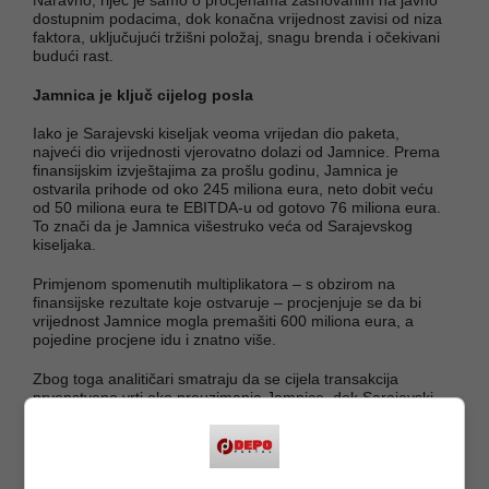
dostupnim podacima, dok konačna vrijednost zavisi od niza
faktora, uključujući tržišni položaj, snagu brenda i očekivani
budući rast.
Jamnica je ključ cijelog posla
Iako je Sarajevski kiseljak veoma vrijedan dio paketa,
najveći dio vrijednosti vjerovatno dolazi od Jamnice. Prema
finansijskim izvještajima za prošlu godinu, Jamnica je
ostvarila prihode od oko 245 miliona eura, neto dobit veću
od 50 miliona eura te EBITDA-u od gotovo 76 miliona eura.
To znači da je Jamnica višestruko veća od Sarajevskog
kiseljaka.
Primjenom spomenutih multiplikatora – s obzirom na
finansijske rezultate koje ostvaruje – procjenjuje se da bi
vrijednost Jamnice mogla premašiti 600 miliona eura, a
pojedine procjene idu i znatno više.
Zbog toga analitičari smatraju da se cijela transakcija
prvenstveno vrti oko preuzimanja Jamnice, dok Sarajevski
kiseljak predstavlja drugi najvrjedniji dio grupe pića.
Paket uključuje i MG Mivelu iz Srbije te Jamnicu Ljubljana iz
Slovenije, ali je riječ o manjim kompanijama u poređenju sa