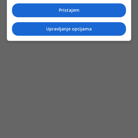
Pristajem
(DEPO PORTAL/af)
PODIJELI NA
Upravljanje opcijama
Depo.ba
pratite putem društvenih mreža
Twitter
i
Facebook