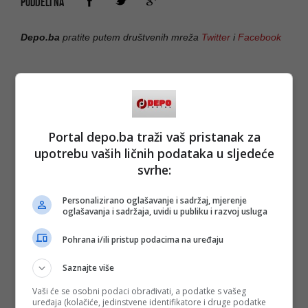
PODIJELI NA
Depo.ba
pratite putem društvenih mreža
Twitter
i
Facebook
Portal depo.ba traži vaš pristanak za
upotrebu vaših ličnih podataka u sljedeće
svrhe:
Personalizirano oglašavanje i sadržaj, mjerenje
oglašavanja i sadržaja, uvidi u publiku i razvoj usluga
Pohrana i/ili pristup podacima na uređaju
Saznajte više
Vaši će se osobni podaci obrađivati, a podatke s vašeg
uređaja (kolačiće, jedinstvene identifikatore i druge podatke