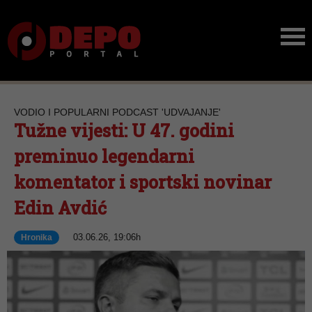
VODIO I POPULARNI PODCAST 'UDVAJANJE'
Tužne vijesti: U 47. godini
preminuo legendarni
komentator i sportski novinar
Edin Avdić
03.06.26, 19:06h
Hronika