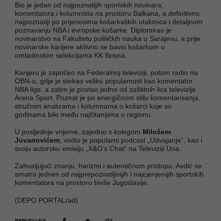
Bio je jedan od najpoznatijih sportskih novinara,
komentatora i kolumnista na prostoru Balkana, a definitivno
najpoznatiji po prijenosima košarkaških utakmica i detaljnom
poznavanju NBA i evropske košarke. Diplomirao je
novinarstvo na Fakultetu političkih nauka u Sarajevu, a prije
novinarske karijere aktivno se bavio košarkom u
omladinskim selekcijama KK Bosna.
Karijeru je započeo na Federalnoj televiziji, potom radio na
OBN-u, gdje je stekao veliku popularnost kao komentator
NBA lige, a zatim je postao jedno od zaštitnih lica televizije
Arena Sport. Poznat je po energičnom stilu komentarisanja,
stručnim analizama i kolumnama o košarci koje su
godinama bile među najčitanijima u regionu.
U posljednje vrijeme, zajedno s kolegom
Milošem
Jovanovićem
, vodio je popularni podcast „Udvajanje“, kao i
svoju autorsku emisiju „X&O’s Chat“ na Televiziji Una.
Zahvaljujući znanju, harizmi i autentičnom pristupu, Avdić se
smatra jednim od najprepoznatljivijih i najcjenjenijih sportskih
komentatora na prostoru bivše Jugoslavije.
(DEPO PORTAL/ad)