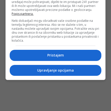
uređaja) može pohranjivati, dijeliti te im pristupati 241 partner
ili ih može upotrebljavati ova web-lokacija. Mi i naši partneri
možemo upotrebljavati precizne podatke o geolociranju.
Popis partnera.
Neki dobavljači mogu obrađivati vaše osobne podatke na
temelju legitimnog interesa. Ako se ne slažete s tim, u
nastavku možete upravljati svojim opcijama. Potražite vezu pri
dnu ove stranice ili na izborniku web-lokacije za upravljanje
pristankom ili povlačenje pristanka u postavkama privatnosti i
kolačića.
Pristajem
Upravljanje opcijama