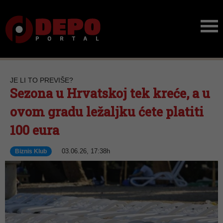
JE LI TO PREVIŠE?
Sezona u Hrvatskoj tek kreće, a u
ovom gradu ležaljku ćete platiti
100 eura
03.06.26, 17:38h
Biznis Klub