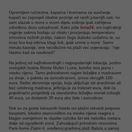
Opremljeni ručnicima, kapama i kremama za sunčanje,
kupači su zaposjeli obalne pozicije od ranih jutarnjih sati, no
sam ulazak u more u ovom dijelu svibnja ipak zahtijeva
određenu dozu odvažnosti. Kako piše
Istra24
, oni najhrabriji
najprije satima hodaju uz obalu i procjenjuju temperaturu
vrhovima nožnih prstiju, nakon čega duboko uzdahnu te, uz
izraz lica koji otkriva blagi šok, ipak urone u more. Samo
minutu kasnije, one neodlučne na plaži već uvjeravaju: “nije
hladno kad se navikneš!”
Na jednoj od najfrekventnijih i najpopularnijih lokacija, podno
rovinjskih hotela Monte Mulini i Lone, komfor ima jasnu i
visoku cijenu. Tamo jednodnevni najam ležaljke s madracem
za dvoje, u paketu sa suncobranom, iznosi okruglih 100
eura. Nešto skromnija opcija, koja uključuje isti aranžman ali
bez udobnog madraca, jeftinija je za trideset eura, dok će
pojedinačni posjetitelji za standardnu ležaljku morati izdvojiti
40 eura, uz dodatnih 20 eura ako žele i suncobran.
Dok su za goste luksuznih hotela ovi plažni rekviziti potpuno
besplatni, lokalno stanovništvo na visoke cijene reagira s
blagim osmijehom te vlastite ručnike širi tek nekoliko metara
dalje od ograđenih zona. Zahvaljujući prirodnim resursima
Park-šume Zlatni rt, uređenoj gradskoj plaži Balota u samoj