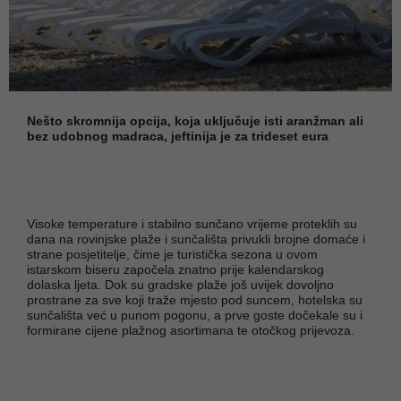
Nešto skromnija opcija, koja uključuje isti aranžman ali
bez udobnog madraca, jeftinija je za trideset eura
Visoke temperature i stabilno sunčano vrijeme proteklih su
dana na rovinjske plaže i sunčališta privukli brojne domaće i
strane posjetitelje, čime je turistička sezona u ovom
istarskom biseru započela znatno prije kalendarskog
dolaska ljeta. Dok su gradske plaže još uvijek dovoljno
prostrane za sve koji traže mjesto pod suncem, hotelska su
sunčališta već u punom pogonu, a prve goste dočekale su i
formirane cijene plažnog asortimana te otočkog prijevoza.