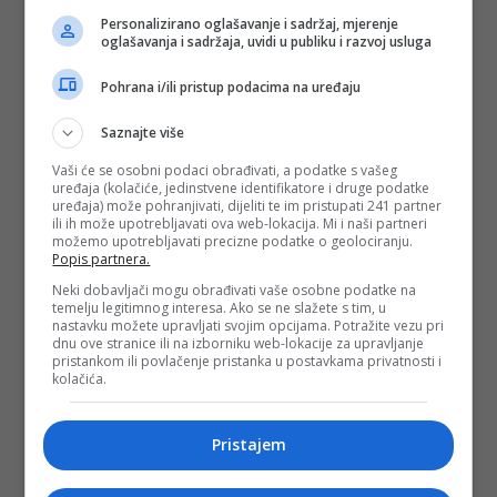
Personalizirano oglašavanje i sadržaj, mjerenje
oglašavanja i sadržaja, uvidi u publiku i razvoj usluga
Pohrana i/ili pristup podacima na uređaju
Saznajte više
Vaši će se osobni podaci obrađivati, a podatke s vašeg
uređaja (kolačiće, jedinstvene identifikatore i druge podatke
uređaja) može pohranjivati, dijeliti te im pristupati 241 partner
ili ih može upotrebljavati ova web-lokacija. Mi i naši partneri
možemo upotrebljavati precizne podatke o geolociranju.
Popis partnera.
Neki dobavljači mogu obrađivati vaše osobne podatke na
temelju legitimnog interesa. Ako se ne slažete s tim, u
nastavku možete upravljati svojim opcijama. Potražite vezu pri
dnu ove stranice ili na izborniku web-lokacije za upravljanje
pristankom ili povlačenje pristanka u postavkama privatnosti i
kolačića.
Pristajem