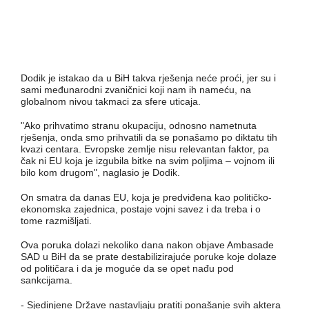
Dodik je istakao da u BiH takva rješenja neće proći, jer su i
sami međunarodni zvaničnici koji nam ih nameću, na
globalnom nivou takmaci za sfere uticaja.
"Ako prihvatimo stranu okupaciju, odnosno nametnuta
rješenja, onda smo prihvatili da se ponašamo po diktatu tih
kvazi centara. Evropske zemlje nisu relevantan faktor, pa
čak ni EU koja je izgubila bitke na svim poljima – vojnom ili
bilo kom drugom", naglasio je Dodik.
On smatra da danas EU, koja je predviđena kao političko-
ekonomska zajednica, postaje vojni savez i da treba i o
tome razmišljati.
Ova poruka dolazi nekoliko dana nakon objave Ambasade
SAD u BiH da se prate destabilizirajuće poruke koje dolaze
od političara i da je moguće da se opet nađu pod
sankcijama.
- Sjedinjene Države nastavljaju pratiti ponašanje svih aktera