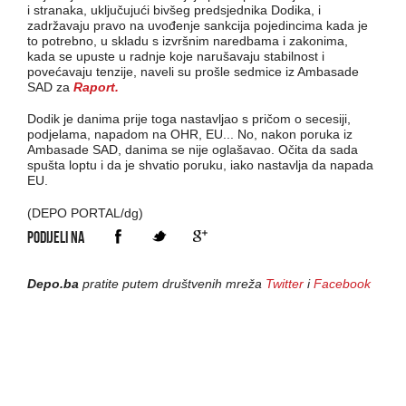
i stranaka, uključujući bivšeg predsjednika Dodika, i
zadržavaju pravo na uvođenje sankcija pojedincima kada je
to potrebno, u skladu s izvršnim naredbama i zakonima,
kada se upuste u radnje koje narušavaju stabilnost i
povećavaju tenzije, naveli su prošle sedmice iz Ambasade
SAD za
Raport.
Dodik je danima prije toga nastavljao s pričom o secesiji,
podjelama, napadom na OHR, EU... No, nakon poruka iz
Ambasade SAD, danima se nije oglašavao. Očita da sada
spušta loptu i da je shvatio poruku, iako nastavlja da napada
EU.
(DEPO PORTAL/dg)
PODIJELI NA
Depo.ba
pratite putem društvenih mreža
Twitter
i
Facebook