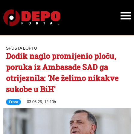
SPUŠTA LOPTU
Dodik naglo promijenio ploču,
poruka iz Ambasade SAD ga
otrijeznila: 'Ne želimo nikakve
sukobe u BiH'
03.06.26, 12:10h
Front