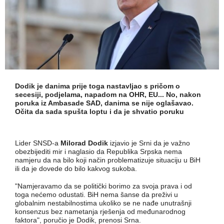
Dodik je danima prije toga nastavljao s pričom o
secesiji, podjelama, napadom na OHR, EU... No, nakon
poruka iz Ambasade SAD, danima se nije oglašavao.
Očita da sada spušta loptu i da je shvatio poruku
Lider SNSD-a
Milorad Dodik
izjavio je Srni da je važno
obezbijediti mir i naglasio da Republika Srpska nema
namjeru da na bilo koji način problematizuje situaciju u BiH
ili da je dovede do bilo kakvog sukoba.
"Namjeravamo da se politički borimo za svoja prava i od
toga nećemo odustati. BiH nema šanse da preživi u
globalnim nestabilnostima ukoliko se ne nađe unutrašnji
konsenzus bez nametanja rješenja od međunarodnog
faktora", poručio je Dodik, prenosi Srna.