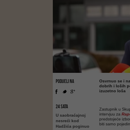
PODIJELI NA
Osvrnuo se i na
dobrih i loših 
izuzetno loša
24 SATA
Zastupnik u Sku
intervjuu za
Rap
U saobraćajnoj
predstojeće izbor
nesreći kod
biti samo pojedin
Hadžića poginuo