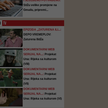
I SLUŽBENO POTVRĐENO:
Stižu velike promjene na
Gmailu, pripremi...
O
TV
EPIZODA „ZATURENA ILI...:
DEPO VREMEPLOV:
Zaturena Ilidža
DOKUMENTARNI WEB
SERIJAL NA...:
Projekat
Una: Rijeka sa kulturom
(VIII)
DOKUMENTARNI WEB
SERIJAL NA...:
Projekat
Una: Rijeka sa kulturom
(VII)
DOKUMENTARNI WEB
SERIJAL NA...:
Projekat
Una: Rijeka sa kulturom (VI)