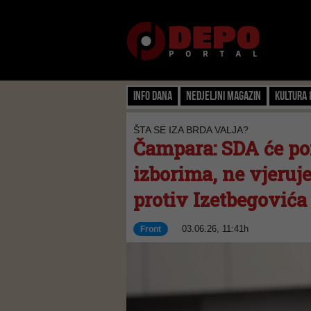
Info dana
Nedjeljni magazin
Kultura 
ŠTA SE IZA BRDA VALJA?
Čampara: SDA će po
izborima, ne vjeru
protiv Izetbegovića
03.06.26, 11:41h
Front