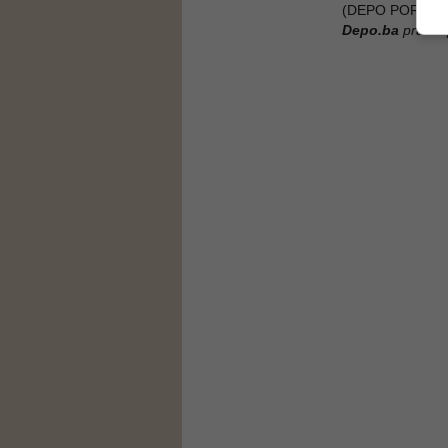
(DEPO PORTAL/
Depo.ba
pratite