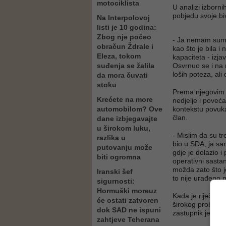
motociklista
U analizi izborn
pobjedu svoje bi
Na Interpolovoj
listi je 10 godina:
Zbog nje počeo
- Ja nemam sumnj
obračun Ždrale i
kao što je bila i
Eleza, tokom
kapaciteta - izja
suđenja se žalila
Osvrnuo se i na r
loših poteza, ali
da mora čuvati
stoku
Prema njegovim 
Krećete na more
nedjelje i poveć
automobilom? Ove
kontekstu povuk
član.
dane izbjegavajte
u širokom luku,
- Mislim da su tr
razlika u
bio u SDA, ja sa
putovanju može
gdje je dolazio i
biti ogromna
operativni sastan
možda zato što je
Iranski šef
to nije urađeno 
sigurnosti:
Hormuški moreuz
Kada je riječ o 
će ostati zatvoren
širokog probosan
dok SAD ne ispuni
zastupnik je potv
zahtjeve Teherana