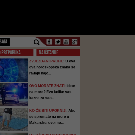
SATA
O PREPORUKA
NAJČITANIJE
ZVJEZDANI PROFIL:
U ova
dva horoskopska znaka se
rađaju najo...
OVO MORATE ZNATI:
Idete
na more? Evo kolike vas
kazne za sao...
KO ĆE BITI UPORNIJI:
Ako
se spremate na more u
Makarsku, ovo mo...