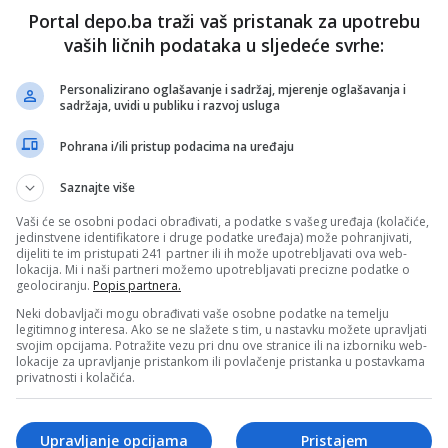
e Memorandum potpisan u Zastupničkom domu
Portal depo.ba traži vaš pristanak za upotrebu
kupštine BiH dobar osnov za to, dodajući kako smatra da
vaših ličnih podataka u sljedeće svrhe:
 politika nema neke razlike u određenim ciljevima kad je u
Hercegovina, zbog čega "naravno da treba okupljati sve te
Personalizirano oglašavanje i sadržaj, mjerenje oglašavanja i
sadržaja, uvidi u publiku i razvoj usluga
io da se političke sujete moraju staviti po strani i da je
žnje, načina komunikacije u javnom prostoru.
Pohrana i/ili pristup podacima na uređaju
anim, niti ističem, ali mislim da treba malo spustiti loptu.
obiti politički poen. Ne možete svakog proglasiti da je izdao,
Saznajte više
da uništi državu - upozorio je.
Vaši će se osobni podaci obrađivati, a podatke s vašeg uređaja (kolačiće,
mjer takvog neutemeljenog linča kojem se oštro protivi,
jedinstvene identifikatore i druge podatke uređaja) može pohranjivati,
eo optužbe bivšeg američkog ambasadora
Michaela
dijeliti te im pristupati 241 partner ili ih može upotrebljavati ova web-
čun lidera SDA.
lokacija. Mi i naši partneri možemo upotrebljavati precizne podatke o
geolociranju.
Popis partnera.
licitno stao u odbranu
Bakira Izetbegovića,
poručivši da
Neki dobavljači mogu obrađivati vaše osobne podatke na temelju
dnje kako je on bio spreman na podjelu zemlje.
legitimnog interesa. Ako se ne slažete s tim, u nastavku možete upravljati
svojim opcijama. Potražite vezu pri dnu ove stranice ili na izborniku web-
kažem, ne vjerujem da je on to rekao. On je političar koji
lokacije za upravljanje pristankom ili povlačenje pristanka u postavkama
poređenja pa je moguće da mu je izvučeno nešto iz
privatnosti i kolačića.
kao što ne vjerujem da je
Sabina Ćudić
protiv BiH, da je
 šta je genocid. Ja sam protiv linčovanja ljudi, bio to Bakir
abina Ćudić - zaključio je Čampara.
Upravljanje opcijama
Pristajem