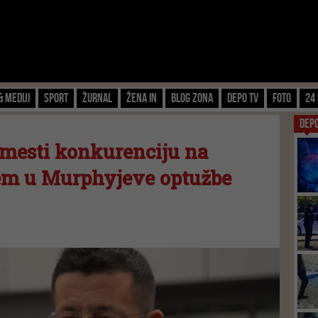
& Mediji
Sport
Žurnal
Žena IN
Blog zona
Depo TV
FOTO
24 
DEP
mesti konkurenciju na
jem u Murphyjeve optužbe