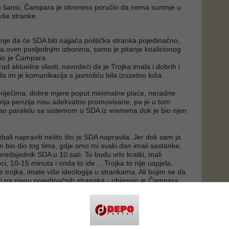
ih šansi, Čampara je otvoreno poručio da nema sumnje u
vše stranke.
e da će SDA biti najjača politička stranka pojedinačno,
 na ovim posljednjim izborima, samo je pitanje koalicionog
vio je Čampara.
ad aktuelne vlasti, navodeći da je Trojka imala i dobrih i
 da im je komunikacija s javnošću bila izuzetno loša.
riječima, dobre mjere poput minimalne plaće, neradne
anja penzija nisu adekvatno promovisane, pa je u tom
ao paralelu sa sistemom u SDA iz vremena dok je bio njen
ebali napraviti nešto što je SDA napravila. Jer dok sam ja
m bio dio tog tima, gdje smo mi svaki dan imali sastanke,
 predsjednik SDA u 10 sati. To budu vrlo kratki, mali
ci, 10-15 minuta i onda to ide… Trojka to nije uspjela,
 trojka, imate više ideologija u strankama. Ali bojim se da
ni na nivou pojedinačnih stranaka - objasnio je Čampara.
budućim političkim preslagivanjima i mogućnosti formiranja
skog bloka koji bi ponovo okupio i SDA, i Trojku, i DF,
rdio da vidi prostor za takvu saradnju.