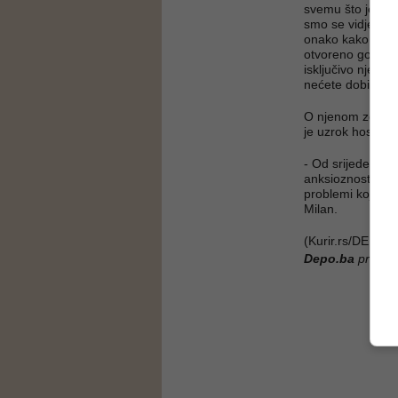
svemu što je obj
smo se vidjeli i
onako kako je pre
otvoreno govorila
isključivo nje i 
nećete dobiti - p
O njenom zdravst
je uzrok hospita
- Od srijede do n
anksioznosti. Sv
problemi koje je
Milan.
(Kurir.rs/DEPO 
Depo.ba
pratite