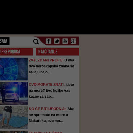
SATA
O PREPORUKA
NAJČITANIJE
ZVJEZDANI PROFIL:
U ova
dva horoskopska znaka se
rađaju najo...
OVO MORATE ZNATI:
Idete
na more? Evo kolike vas
kazne za sao...
KO ĆE BITI UPORNIJI:
Ako
se spremate na more u
Makarsku, ovo mo...