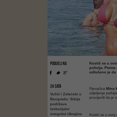
PODIJELI NA
Kostić se u ovo
policija. Prem
odlučeno je da 
24 SATA
Pjevačica
Mina 
odjeljenje psihij
Vučić i Zelenski u
procijenili da je 
Beogradu: Srbija
podržava
teritorijalni
integritet Ukrajine
Kostić se u ovoj 