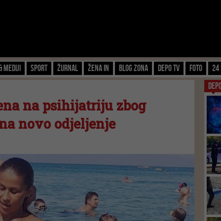
& Mediji
Sport
Žurnal
Žena IN
Blog zona
Depo TV
FOTO
24 
DEP
na na psihijatriju zbog
 na novo odjeljenje