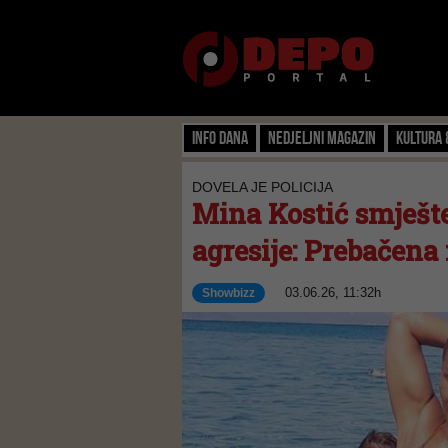
Info dana
Nedjeljni magazin
Kultura 
DOVELA JE POLICIJA
Mina Kostić smješte
agresije: Prebačena
03.06.26, 11:32h
Showbizz