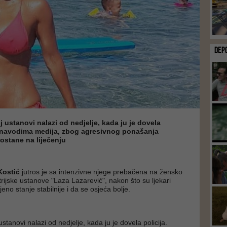
DEP
j ustanovi nalazi od nedjelje, kada ju je dovela
a navodima medija, zbog agresivnog ponašanja
ostane na liječenju
Kostić
jutros je sa intenzivne njege prebačena na žensko
atrijske ustanove "Laza Lazarević", nakon što su ljekari
njeno stanje stabilnije i da se osjeća bolje.
ustanovi nalazi od nedjelje, kada ju je dovela policija.