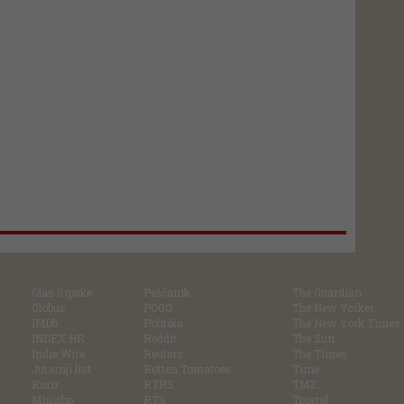
Glas Srpske
Pešćanik
The Guardian
Globus
POGO
The New Yorker
IMDb
Politika
The New York Times
INDEX.HR
Reddit
The Sun
Indie Wire
Reuters
The Times
Jutarnji list
Rotten Tomatoes
Time
Kurir
RTRS
TMZ
Miniclip
RTS
Tportal