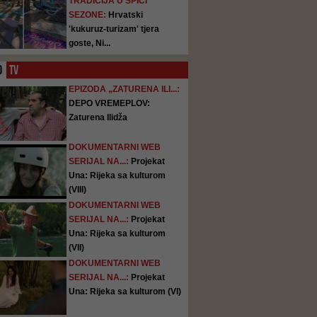
TRADICIJA U ŠPICI
SEZONE:
Hrvatski
'kukuruz-turizam' tjera
goste, Ni...
O
TV
EPIZODA „ZATURENA ILI...:
DEPO VREMEPLOV:
Zaturena Ilidža
DOKUMENTARNI WEB
SERIJAL NA...:
Projekat
Una: Rijeka sa kulturom
(VIII)
DOKUMENTARNI WEB
SERIJAL NA...:
Projekat
Una: Rijeka sa kulturom
(VII)
DOKUMENTARNI WEB
SERIJAL NA...:
Projekat
Una: Rijeka sa kulturom (VI)