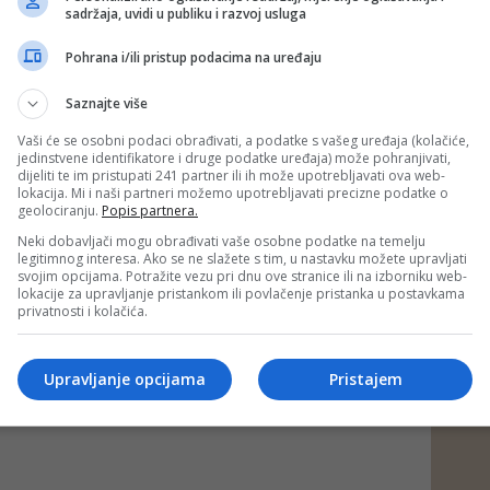
avljivano, vjerovatno ni sam ne bih mogao izdržati. Danas
sadržaja, uvidi u publiku i razvoj usluga
 mogu samo reći da sam miran, jer je moja Mina dobro i nije
dstavljeno u medijima. Nije ni blizu toga. Mina je oduvijek
Pohrana i/ili pristup podacima na uređaju
 o svom životu pred javnošću, ali ova situacija tiče se
njene porodice. Od mene ne očekujte dodatne izjave jer ih
Saznajte više
oručio je Kasper.
Vaši će se osobni podaci obrađivati, a podatke s vašeg uređaja (kolačiće,
venom stanju govorio je i brat
Milan Kostić
, koji tvrdi da
jedinstvene identifikatore i druge podatke uređaja) može pohranjivati,
lizacije dugogodišnja borba s anksioznošću.
dijeliti te im pristupati 241 partner ili ih može upotrebljavati ova web-
lokacija. Mi i naši partneri možemo upotrebljavati precizne podatke o
edjelje bio sam uz nju. Ljekari su odlučili da je zadrže zbog
geolociranju.
Popis partnera.
e se to godinama nakupljalo, a razlog su uglavnom tuđi
 preuzimala na sebe. Kasper ju je danas posjetio - rekao je
Neki dobavljači mogu obrađivati vaše osobne podatke na temelju
legitimnog interesa. Ako se ne slažete s tim, u nastavku možete upravljati
svojim opcijama. Potražite vezu pri dnu ove stranice ili na izborniku web-
lokacije za upravljanje pristankom ili povlačenje pristanka u postavkama
PORTAL/au/Foto: Facebook)
privatnosti i kolačića.
 putem društvenih mreža
Twitter
i
Facebook
Upravljanje opcijama
Pristajem