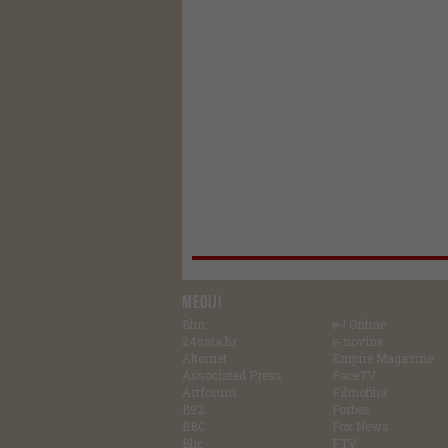
MEDIJI
Blin
e-! Online
24sata.hr
e-novine
Alternet
Empire Magazine
Associated Press
FaceTV
Artforum
Filmofilia
B92
Forbes
BBC
Fox News
Blic
FTV