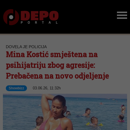
DOVELA JE POLICIJA
Mina Kostić smještena na
psihijatriju zbog agresije:
Prebačena na novo odjeljenje
03.06.26, 11:32h
Showbizz