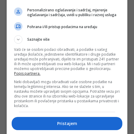
Personalizirano oglašavanje i sadržaj, mjerenje
oglašavanja i sadržaja, uvidi u publiku i razvoj usluga
Pohrana i/ili pristup podacima na uređaju
Saznajte više
Vaši će se osobni podaci obrađivati, a podatke s vašeg
uređaja (kolačiće, jedinstvene identifikatore i druge podatke
uređaja) može pohranjivati, dijeliti te im pristupati 241 partner
ili ih može upotrebljavati ova web-lokacija. Mi i naši partneri
možemo upotrebljavati precizne podatke o geolociranju.
Popis partnera.
Neki dobavljači mogu obrađivati vaše osobne podatke na
temelju legitimnog interesa. Ako se ne slažete s tim, u
nastavku možete upravljati svojim opcijama. Potražite vezu pri
dnu ove stranice ili na izborniku web-lokacije za upravljanje
pristankom ili povlačenje pristanka u postavkama privatnosti i
kolačića.
Pristajem