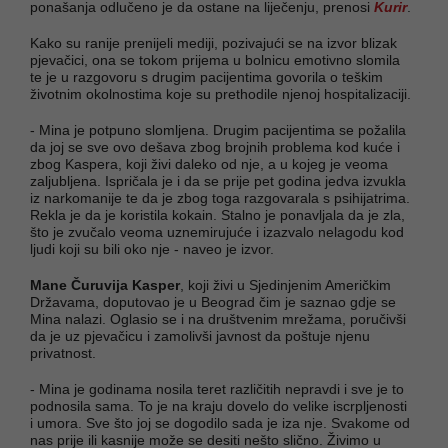
ponašanja odlučeno je da ostane na liječenju, prenosi
Kurir
.
Kako su ranije prenijeli mediji, pozivajući se na izvor blizak
pjevačici, ona se tokom prijema u bolnicu emotivno slomila
te je u razgovoru s drugim pacijentima govorila o teškim
životnim okolnostima koje su prethodile njenoj hospitalizaciji.
- Mina je potpuno slomljena. Drugim pacijentima se požalila
da joj se sve ovo dešava zbog brojnih problema kod kuće i
zbog Kaspera, koji živi daleko od nje, a u kojeg je veoma
zaljubljena. Ispričala je i da se prije pet godina jedva izvukla
iz narkomanije te da je zbog toga razgovarala s psihijatrima.
Rekla je da je koristila kokain. Stalno je ponavljala da je zla,
što je zvučalo veoma uznemirujuće i izazvalo nelagodu kod
ljudi koji su bili oko nje - naveo je izvor.
Mane Čuruvija Kasper
, koji živi u Sjedinjenim Američkim
Državama, doputovao je u Beograd čim je saznao gdje se
Mina nalazi. Oglasio se i na društvenim mrežama, poručivši
da je uz pjevačicu i zamolivši javnost da poštuje njenu
privatnost.
- Mina je godinama nosila teret različitih nepravdi i sve je to
podnosila sama. To je na kraju dovelo do velike iscrpljenosti
i umora. Sve što joj se dogodilo sada je iza nje. Svakome od
nas prije ili kasnije može se desiti nešto slično. Živimo u