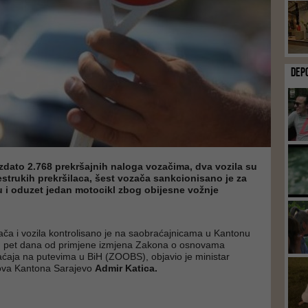
DEP
izdato 2.768 prekršajnih naloga vozačima, dva vozila su
strukih prekršilaca, šest vozača sankcionisano je za
 i oduzet jedan motocikl zbog obijesne vožnje
ča i vozila kontrolisano je na saobraćajnicama u Kantonu
ih pet dana od primjene izmjena Zakona o osnovama
aćaja na putevima u BiH (ZOOBS), objavio je ministar
lova Kantona Sarajevo
Admir Katica.