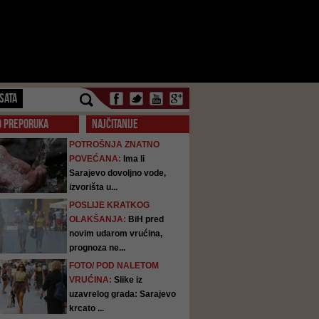
SATA
O PREPORUKA
NAJČITANIJE
POTROŠNJA ZNATNO
POVEĆANA:
Ima li
Sarajevo dovoljno vode,
izvorišta u...
POSLIJE KRATKOG
OLAKŠANJA:
BiH pred
novim udarom vrućina,
prognoza ne...
FOTO/ POD NALETOM
VRUĆINA:
Slike iz
uzavrelog grada: Sarajevo
krcato ...