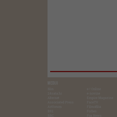
MEDIJI
Blin
e-! Online
24sata.hr
e-novine
Alternet
Empire Magazine
Associated Press
FaceTV
Artforum
Filmofilia
B92
Forbes
BBC
Fox News