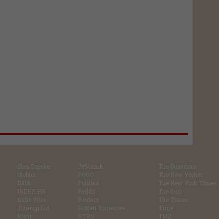
Glas Srpske
Pešćanik
The Guardian
Globus
POGO
The New Yorker
IMDb
Politika
The New York Times
INDEX.HR
Reddit
The Sun
Indie Wire
Reuters
The Times
Jutarnji list
Rotten Tomatoes
Time
Kurir
RTRS
TMZ