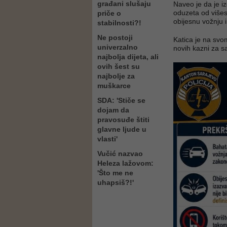
građani slušaju
Naveo je da je i
oduzeta od višes
priče o
obijesnu vožnju 
stabilnosti?!
Ne postoji
Katica je na svo
univerzalno
novih kazni za s
najbolja dijeta, ali
ovih šest su
najbolje za
muškarce
SDA: 'Stiče se
dojam da
pravosuđe štiti
glavne ljude u
vlasti'
Vučić nazvao
Heleza lažovom:
'Što me ne
uhapsiš?!'