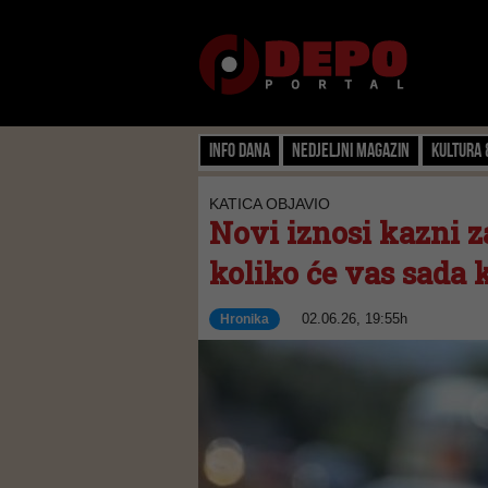
Info dana
Nedjeljni magazin
Kultura 
KATICA OBJAVIO
Novi iznosi kazni z
koliko će vas sada 
02.06.26, 19:55h
Hronika