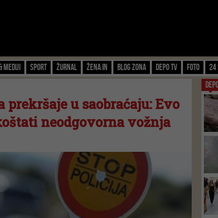
& Mediji
Sport
Žurnal
Žena IN
Blog zona
Depo TV
FOTO
24 
DEP
a prekršaje u saobraćaju: Evo
koštati neodgovorna vožnja