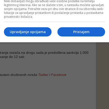
Neki dobavljači mogu obrađivati vaše osobne podatke na temelju
 se spašavaju ljudski životi. Kao ministar unutrašnjih
legitimnog interesa. Ako se ne slažete s tim, u nastavku možete upravljati
o predvodi strategiju u borbi protiv zloupotrebe droga u
svojim opcijama. Potražite vezu pri dnu ove stranice ili na izborniku web-
o, posebno sam zahvalan na činjenici da sada imamo novi
lokacije za upravljanje pristankom ili povlačenje pristanka u postavkama
borbi protiv vozača koji voze pod dejstvom droga i na taj
privatnosti i kolačića.
 sve učesnike u saobraćaju - napisao je u objavi Katica.
a vožnju pod dejstvom narkotika sada mnogo strožije
na je mogućnost tretiranja kao obijesna vožnja, te
Upravljanje opcijama
Pristajem
ija: 2.000 – 3.000 KM i plus zaštitna mjera zabrane
rnim vozilom u trajanju od šest mjeseci i plus dva kaznena
tiranja vozača na drogu sada je predviđena sankcija 1.000
vanje do 12 sati.
 putem društvenih mreža
Twitter
i
Facebook