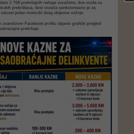
zdato 2.768 prekršajnih naloga vozačima, dva vozila su
trukih prekršilaca, šest vozača sankcionisano je za
i oduzet jedan motocikl zbog obijesne vožnje.
m zvaničnom Facebook profilu objavio grafički pregled
aobraćajne prekršaje.