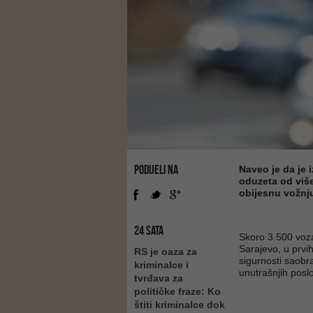
PODIJELI NA
Naveo je da je 
oduzeta od više
obijesnu vožnju
24 SATA
Skoro 3.500 voza
Sarajevo, u prv
RS je oaza za
sigurnosti saobr
kriminalce i
unutrašnjih pos
tvrđava za
političke fraze: Ko
štiti kriminalce dok