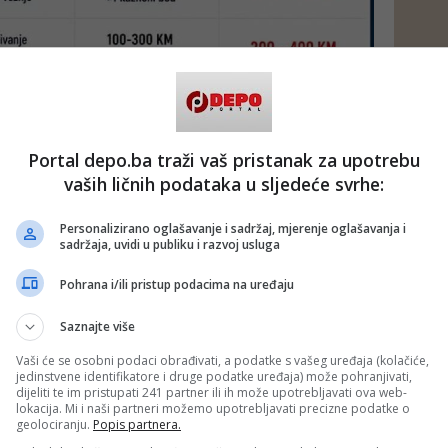
Portal depo.ba traži vaš pristanak za upotrebu
vaših ličnih podataka u sljedeće svrhe:
Personalizirano oglašavanje i sadržaj, mjerenje oglašavanja i
sadržaja, uvidi u publiku i razvoj usluga
Pohrana i/ili pristup podacima na uređaju
Saznajte više
Vaši će se osobni podaci obrađivati, a podatke s vašeg uređaja (kolačiće,
jedinstvene identifikatore i druge podatke uređaja) može pohranjivati,
dijeliti te im pristupati 241 partner ili ih može upotrebljavati ova web-
lokacija. Mi i naši partneri možemo upotrebljavati precizne podatke o
o čekala ove zakonske izmjene i alate kojima će moći oštrije
geolociranju.
Popis partnera.
jesnu vožnju, kao i svaki oblik saobraćajne delinkvencije,