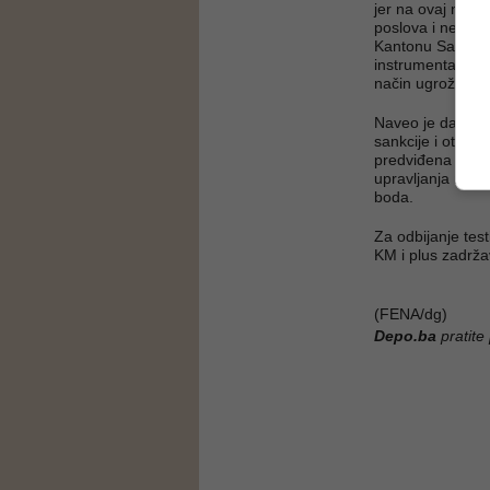
jer na ovaj način
poslova i neko k
Kantonu Sarajev
instrumentarij u 
način ugrožavaju
Naveo je da su z
sankcije i otvore
predviđena sankc
upravljanja moto
boda.
Za odbijanje tes
KM i plus zadrža
(FENA/dg)
Depo.ba
pratite