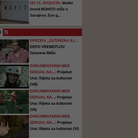
OD 15. AVGUSTA:
Modni
brend MOHITO stiže u
Sarajevo: Evo g...
O
TV
EPIZODA „ZATURENA ILI...:
DEPO VREMEPLOV:
Zaturena Ilidža
DOKUMENTARNI WEB
SERIJAL NA...:
Projekat
Una: Rijeka sa kulturom
(VIII)
DOKUMENTARNI WEB
SERIJAL NA...:
Projekat
Una: Rijeka sa kulturom
(VII)
DOKUMENTARNI WEB
SERIJAL NA...:
Projekat
Una: Rijeka sa kulturom (VI)