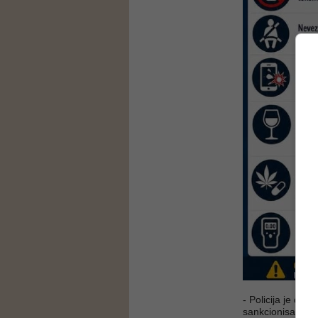
- Policija je dug
sankcionisati obi