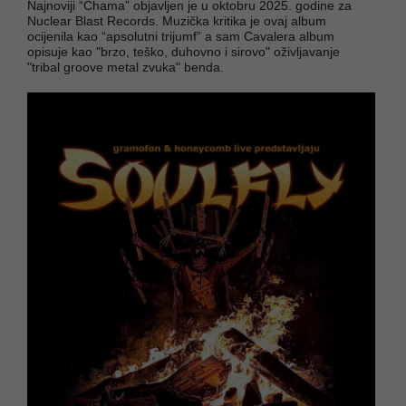
Najnoviji “Chama” objavljen je u oktobru 2025. godine za
Nuclear Blast Records. Muzička kritika je ovaj album
ocijenila kao “apsolutni trijumf” a sam Cavalera album
opisuje kao "brzo, teško, duhovno i sirovo" oživljavanje
"tribal groove metal zvuka" benda.