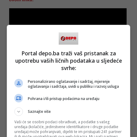
Portal depo.ba traži vaš pristanak za
upotrebu vaših ličnih podataka u sljedeće
svrhe:
Personalizirano oglašavanje i sadržaj, mjerenje
oglašavanja i sadržaja, uvidi u publiku i razvoj usluga
Pohrana i/ili pristup podacima na uređaju
Saznajte više
(DEPO PORTAL/dg)
Vaši će se osobni podaci obrađivati, a podatke s vašeg
PODIJELI NA
uređaja (kolačiće, jedinstvene identifikatore i druge podatke
uređaja) može pohranjivati, dijeliti te im pristupati 241 partner
ili ih može upotrebljavati ova web-lokacija. Mi i naši partneri