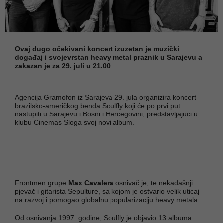
Ovaj dugo očekivani koncert izuzetan je muzički
događaj i svojevrstan heavy metal praznik u Sarajevu a
zakazan je za 29. juli u 21.00
Agencija Gramofon iz Sarajeva 29. jula organizira koncert
brazilsko-američkog benda Soulfly koji će po prvi put
nastupiti u Sarajevu i Bosni i Hercegovini, predstavljajući u
klubu Cinemas Sloga svoj novi album.
Frontmen grupe
Max Cavalera
osnivač je, te nekadašnji
pjevač i gitarista Sepulture, sa kojom je ostvario velik uticaj
na razvoj i pomogao globalnu popularizaciju heavy metala.
Od osnivanja 1997. godine, Soulfly je objavio 13 albuma.