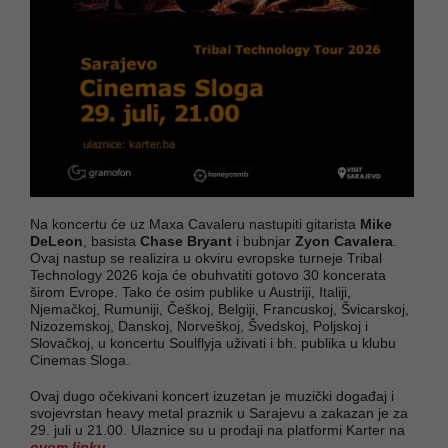
Na koncertu će uz Maxa Cavaleru nastupiti gitarista
Mike
DeLeon
, basista
Chase Bryant
i bubnjar
Zyon Cavalera
.
Ovaj nastup se realizira u okviru evropske turneje Tribal
Technology 2026 koja će obuhvatiti gotovo 30 koncerata
širom Evrope. Tako će osim publike u Austriji, Italiji,
Njemačkoj, Rumuniji, Češkoj, Belgiji, Francuskoj, Švicarskoj,
Nizozemskoj, Danskoj, Norveškoj, Švedskoj, Poljskoj i
Slovačkoj, u koncertu Soulflyja uživati i bh. publika u klubu
Cinemas Sloga.
Ovaj dugo očekivani koncert izuzetan je muzički događaj i
svojevrstan heavy metal praznik u Sarajevu a zakazan je za
29. juli u 21.00. Ulaznice su u prodaji na platformi Karter na
ovom linku.