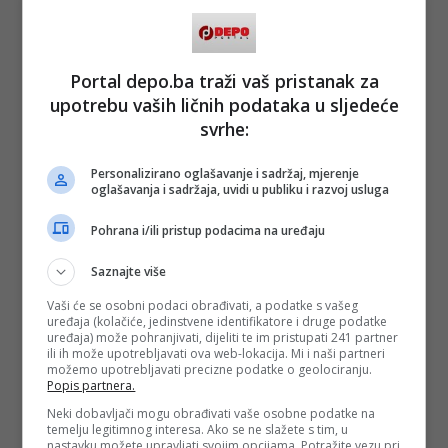
cijeloj BiH očekuje nestabilno vrijeme uz jaču kišu i pljuskove
sa grmljavinom.
Tokom jutra i prijepodneva jači pljuskovi očekuju se na
Portal depo.ba traži vaš pristanak za
zapadu, s od sredine dana i tokom popodneva kiša i
pljuskovi sa grmljavinom će se širiti ka jugu i istoku.
upotrebu vaših ličnih podataka u sljedeće
svrhe:
Također se očekuju i lokalne nepogode uz jače pljuskove,
jak vjetar a moguća je i pojava grada.
Personalizirano oglašavanje i sadržaj, mjerenje
(DEPO PORTAL/ad)
oglašavanja i sadržaja, uvidi u publiku i razvoj usluga
PODIJELI NA
Pohrana i/ili pristup podacima na uređaju
Depo.ba
pratite putem društvenih mreža
Twitter
i
Facebook
Saznajte više
Vaši će se osobni podaci obrađivati, a podatke s vašeg
uređaja (kolačiće, jedinstvene identifikatore i druge podatke
uređaja) može pohranjivati, dijeliti te im pristupati 241 partner
ili ih može upotrebljavati ova web-lokacija. Mi i naši partneri
možemo upotrebljavati precizne podatke o geolociranju.
Popis partnera.
Neki dobavljači mogu obrađivati vaše osobne podatke na
temelju legitimnog interesa. Ako se ne slažete s tim, u
nastavku možete upravljati svojim opcijama. Potražite vezu pri