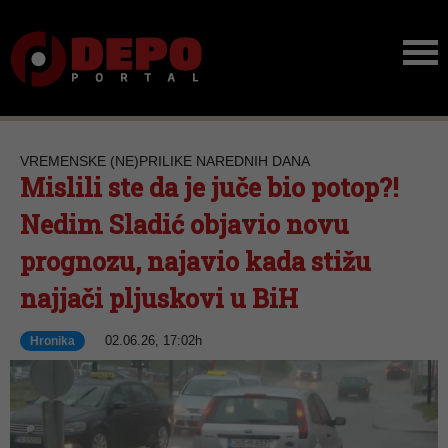
VREMENSKE (NE)PRILIKE NAREDNIH DANA
Mislili ste da je juče bio potop?!
Nedim Sladić objavio novu
prognozu, najavio kada stižu
najjači pljuskovi u BiH
02.06.26, 17:02h
Hronika