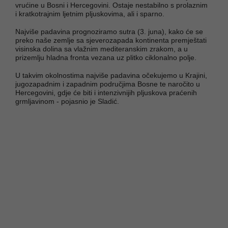
vrućine u Bosni i Hercegovini. Ostaje nestabilno s prolaznim
i kratkotrajnim ljetnim pljuskovima, ali i sparno.
Najviše padavina prognoziramo sutra (3. juna), kako će se
preko naše zemlje sa sjeverozapada kontinenta premještati
visinska dolina sa vlažnim mediteranskim zrakom, a u
prizemlju hladna fronta vezana uz plitko ciklonalno polje.
U takvim okolnostima najviše padavina očekujemo u Krajini,
jugozapadnim i zapadnim područjima Bosne te naročito u
Hercegovini, gdje će biti i intenzivnijih pljuskova praćenih
grmljavinom - pojasnio je Sladić.