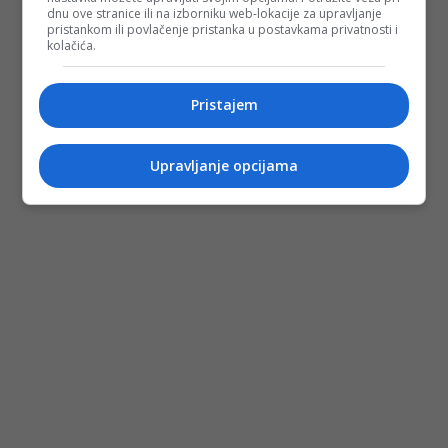
dnu ove stranice ili na izborniku web-lokacije za upravljanje
pristankom ili povlačenje pristanka u postavkama privatnosti i
kolačića.
Pristajem
Upravljanje opcijama