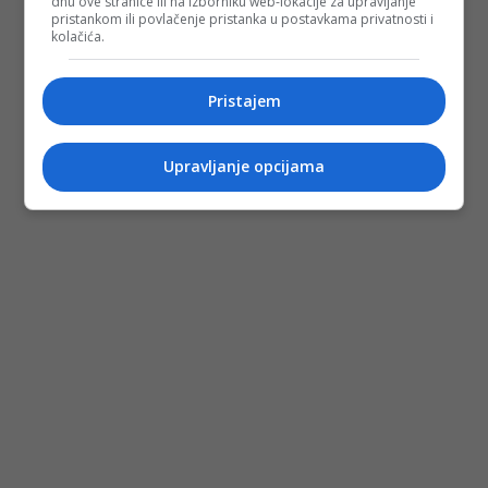
dnu ove stranice ili na izborniku web-lokacije za upravljanje
pristankom ili povlačenje pristanka u postavkama privatnosti i
kolačića.
Pristajem
Upravljanje opcijama