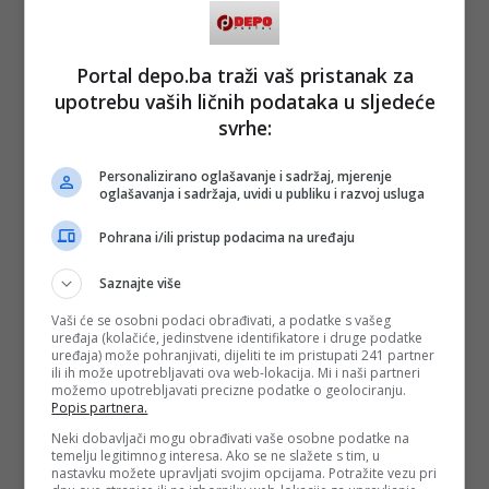
Marić je naglasila da mogu putem raznih projekata dobiti
sredstava za rad ili obnovu, ali da ne mogu dobiti novac za
plate te da im je to najvećim problem. Ovim direktnim
Portal depo.ba traži vaš pristanak za
transferom osiguravaju se sredstva za plate uposlenika.
upotrebu vaših ličnih podataka u sljedeće
Također je istaknula da Muzej ima i podršku Kantona
svrhe:
Sarajevo putem Ministarstva obrazovanja i mladih.
Personalizirano oglašavanje i sadržaj, mjerenje
(FENA/ad)
oglašavanja i sadržaja, uvidi u publiku i razvoj usluga
PODIJELI NA
Pohrana i/ili pristup podacima na uređaju
Depo.ba
pratite putem društvenih mreža
Twitter
i
Facebook
Saznajte više
Vaši će se osobni podaci obrađivati, a podatke s vašeg
uređaja (kolačiće, jedinstvene identifikatore i druge podatke
uređaja) može pohranjivati, dijeliti te im pristupati 241 partner
ili ih može upotrebljavati ova web-lokacija. Mi i naši partneri
možemo upotrebljavati precizne podatke o geolociranju.
Popis partnera.
Neki dobavljači mogu obrađivati vaše osobne podatke na
temelju legitimnog interesa. Ako se ne slažete s tim, u
nastavku možete upravljati svojim opcijama. Potražite vezu pri