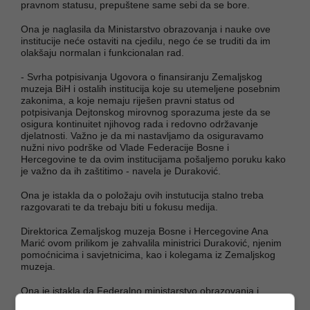
pravnom statusu, prepuštene same sebi da se bore.
Ona je naglasila da Ministarstvo obrazovanja i nauke ove
institucije neće ostaviti na cjedilu, nego će se truditi da im
olakšaju normalan i funkcionalan rad.
- Svrha potpisivanja Ugovora o finansiranju Zemaljskog
muzeja BiH i ostalih institucija koje su utemeljene posebnim
zakonima, a koje nemaju riješen pravni status od
potpisivanja Dejtonskog mirovnog sporazuma jeste da se
osigura kontinuitet njihovog rada i redovno održavanje
djelatnosti. Važno je da mi nastavljamo da osiguravamo
nužni nivo podrške od Vlade Federacije Bosne i
Hercegovine te da ovim institucijama pošaljemo poruku kako
je važno da ih zaštitimo - navela je Duraković.
Ona je istakla da o položaju ovih instutucija stalno treba
razgovarati te da trebaju biti u fokusu medija.
Direktorica Zemaljskog muzeja Bosne i Hercegovine Ana
Marić ovom prilikom je zahvalila ministrici Duraković, njenim
pomoćnicima i savjetnicima, kao i kolegama iz Zemaljskog
muzeja.
Ona je istakla da Federalno ministarstvo obrazovanja i
nauke kontinuirano podržava ovu muzejsku instituciju.