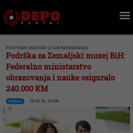
POTPISAN UGOVOR O SUFINANSIRANJU
Podrška za Zemaljski muzej BiH:
Federalno ministarstvo
obrazovanja i nauke osiguralo
240.000 KM
02.06.26, 15:54h
Kultura