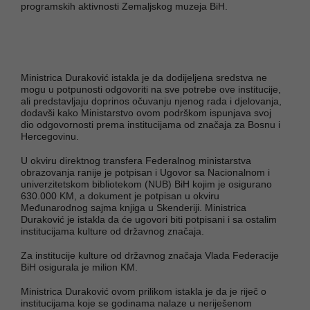
programskih aktivnosti Zemaljskog muzeja BiH.
Ministrica Duraković istakla je da dodijeljena sredstva ne
mogu u potpunosti odgovoriti na sve potrebe ove institucije,
ali predstavljaju doprinos očuvanju njenog rada i djelovanja,
dodavši kako Ministarstvo ovom podrškom ispunjava svoj
dio odgovornosti prema institucijama od značaja za Bosnu i
Hercegovinu.
U okviru direktnog transfera Federalnog ministarstva
obrazovanja ranije je potpisan i Ugovor sa Nacionalnom i
univerzitetskom bibliotekom (NUB) BiH kojim je osigurano
630.000 KM, a dokument je potpisan u okviru
Međunarodnog sajma knjiga u Skenderiji. Ministrica
Duraković je istakla da će ugovori biti potpisani i sa ostalim
institucijama kulture od državnog značaja.
Za institucije kulture od državnog značaja Vlada Federacije
BiH osigurala je milion KM.
Ministrica Duraković ovom prilikom istakla je da je riječ o
institucijama koje se godinama nalaze u neriješenom