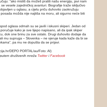
čuju: "ako misliš da možeš pratiti našu energiju, javi nam
 se vesele zajedničkoj avanturi. Biografije traže isključivo
 objavljen u oglasu, a cijelu priču duhovito zaokružuju
posada možda nije najtiša na moru, ali sigurno neće biti
pod oglasa odmah su se javili i iskusni skiperi. Jedan od
poručuje kako je sve lijepo napisano, ali da ipak skiper
u, dok one brinu za sve ostalo. Drugi duhovito dodaje da
, ali mu supruga – Slovenka – ne vjeruje kada kaže da bi se
nkama", pa mu ne dopušta da se prijavi.
ija.hr/DEPO PORTAL/au/Foto: AI)
 putem društvenih mreža
Twitter
i
Facebook