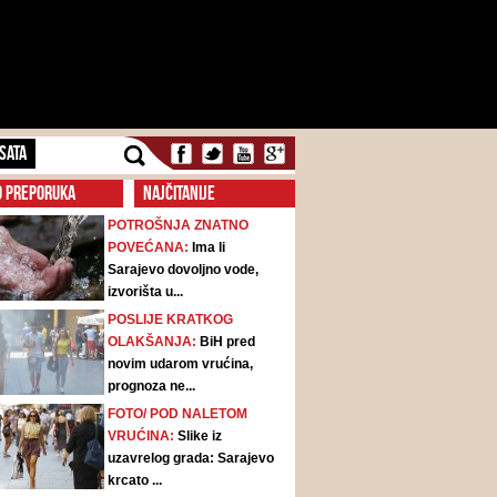
SATA
O PREPORUKA
NAJČITANIJE
POTROŠNJA ZNATNO
POVEĆANA:
Ima li
Sarajevo dovoljno vode,
izvorišta u...
POSLIJE KRATKOG
OLAKŠANJA:
BiH pred
novim udarom vrućina,
prognoza ne...
FOTO/ POD NALETOM
VRUĆINA:
Slike iz
uzavrelog grada: Sarajevo
krcato ...