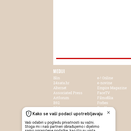
MEDIJI
Blin
e-! Online
24sata.hr
e-novine
Alternet
Empire Magazine
Associated Press
FaceTV
Artforum
Filmofilia
B92
Forbes
BBC
Fox News
Blic
FTV
Blinx
Hayat TV
Bussiness.hr
Health
CNN
HRT