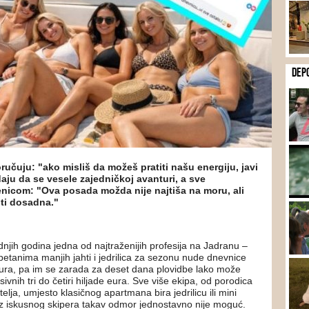
DEP
učuju: "ako misliš da možeš pratiti našu energiju, javi
aju da se vesele zajedničkoj avanturi, a sve
enicom: "Ova posada možda nije najtiša na moru, ali
iti dosadna."
dnjih godina jedna od najtraženijih profesija na Jadranu –
etanima manjih jahti i jedrilica za sezonu nude dnevnice
ura, pa im se zarada za deset dana plovidbe lako može
sivnih tri do četiri hiljade eura. Sve više ekipa, od porodica
telja, umjesto klasičnog apartmana bira jedrilicu ili mini
z iskusnog skipera takav odmor jednostavno nije moguć.