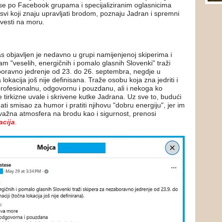
se po Facebook grupama i specijaliziranim oglasnicima
 svi koji znaju upravljati brodom, poznaju Jadran i spremni
rovesti na moru.
s objavljen je nedavno u grupi namijenjenoj skiperima i
 "veselih, energičnih i pomalo glasnih Slovenki" traži
oravno jedrenje od 23. do 26. septembra, negdje u
 lokacija još nije definisana. Traže osobu koja zna jedriti i
ofesionalnu, odgovornu i pouzdanu, ali i nekoga ko
 tirkizne uvale i skrivene kutke Jadrana. Uz sve to, budući
i smisao za humor i pratiti njihovu "dobru energiju", jer im
 važna atmosfera na brodu kao i sigurnost, prenosi
cija
.