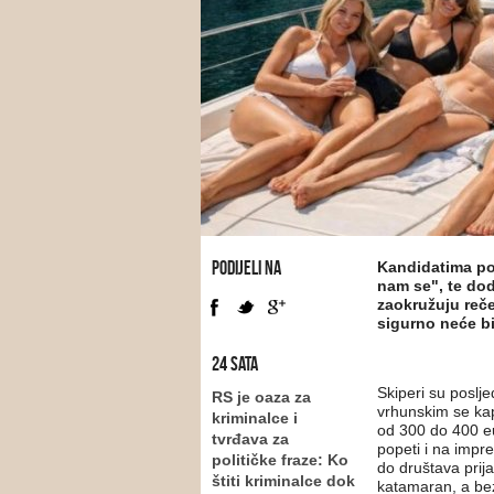
PODIJELI NA
Kandidatima por
nam se", te dod
zaokružuju reč
sigurno neće b
24 SATA
Skiperi su poslje
RS je oaza za
vrhunskim se kap
kriminalce i
od 300 do 400 e
tvrđava za
popeti i na impre
političke fraze: Ko
do društava prija
štiti kriminalce dok
katamaran, a be