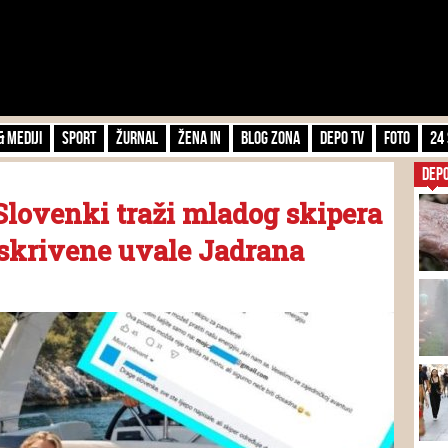
& Mediji
Sport
Žurnal
Žena IN
Blog zona
Depo TV
FOTO
24 
DEP
Slovenki traži mladog skipera
 skrivene uvale Jadrana