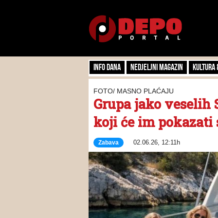
Info dana
Nedjeljni magazin
Kultura 
FOTO/ MASNO PLAĆAJU
Grupa jako veselih 
koji će im pokazati
02.06.26, 12:11h
Zabava