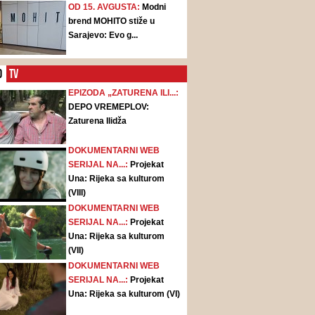
OD 15. AVGUSTA:
Modni
brend MOHITO stiže u
Sarajevo: Evo g...
O
TV
EPIZODA „ZATURENA ILI...:
DEPO VREMEPLOV:
Zaturena Ilidža
DOKUMENTARNI WEB
SERIJAL NA...:
Projekat
Una: Rijeka sa kulturom
(VIII)
DOKUMENTARNI WEB
SERIJAL NA...:
Projekat
Una: Rijeka sa kulturom
(VII)
DOKUMENTARNI WEB
SERIJAL NA...:
Projekat
Una: Rijeka sa kulturom (VI)