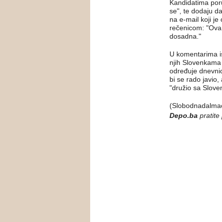
Kandidatima poru
se", te dodaju da
na e‑mail koji je
rečenicom: "Ova 
dosadna."
U komentarima is
njih Slovenkama 
određuje dnevnic
bi se rado javio
"družio sa Slove
(Slobodnadalmac
Depo.ba
pratite