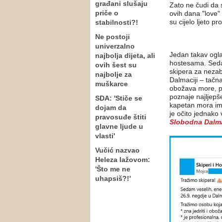
građani slušaju
Zato ne čudi da 
priče o
ovih dana "love"
su cijelo ljeto p
stabilnosti?!
Ne postoji
univerzalno
Jedan takav ogla
najbolja dijeta, ali
hostesama. Sedam
ovih šest su
skipera za nezab
najbolje za
Dalmaciji – tačna
muškarce
obožava more, pr
poznaje najljepše
SDA: 'Stiče se
kapetan mora imat
dojam da
je očito jednako
pravosuđe štiti
Slobodna Dalma
glavne ljude u
vlasti'
Vučić nazvao
Heleza lažovom:
'Što me ne
uhapsiš?!'