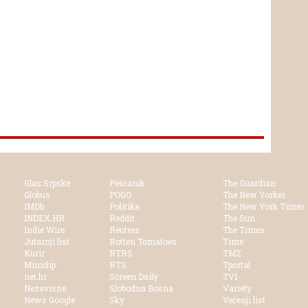
Glas Srpske
Pešćanik
The Guardian
Globus
POGO
The New Yorker
IMDb
Politika
The New York Times
INDEX.HR
Reddit
The Sun
Indie Wire
Reuters
The Times
Jutarnji list
Rotten Tomatoes
Time
Kurir
RTRS
TMZ
Miniclip
RTS
Tportal
net.hr
Screen Daily
TV1
Nezavisne
Slobodna Bosna
Variety
News Google
Sky
Večenji list