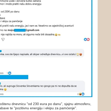
oštenu dnevnicu "od 230 eura po danu", sjajnu atmosferu,
abave te "pozitivnu energiju i ekipu za pamćenje".