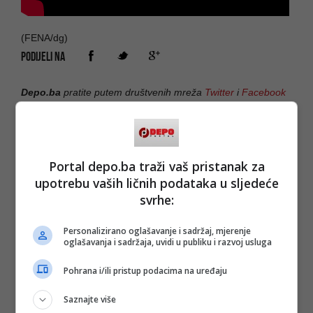
(FENA/dg)
PODIJELI NA
Depo.ba
pratite putem društvenih mreža
Twitter
i
Facebook
Portal depo.ba traži vaš pristanak za
upotrebu vaših ličnih podataka u sljedeće
svrhe:
Personalizirano oglašavanje i sadržaj, mjerenje
oglašavanja i sadržaja, uvidi u publiku i razvoj usluga
Pohrana i/ili pristup podacima na uređaju
Saznajte više