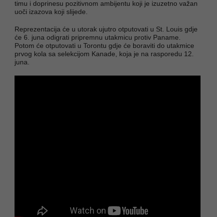
timu i doprinesu pozitivnom ambijentu koji je izuzetno važan
uoči izazova koji slijede.
Reprezentacija će u utorak ujutro otputovati u St. Louis gdje
će 6. juna odigrati pripremnu utakmicu protiv Paname.
Potom će otputovati u Torontu gdje će boraviti do utakmice
prvog kola sa selekcijom Kanade, koja je na rasporedu 12.
juna.