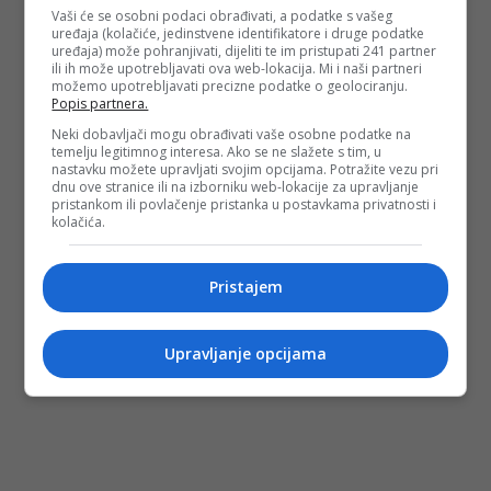
Vaši će se osobni podaci obrađivati, a podatke s vašeg
uređaja (kolačiće, jedinstvene identifikatore i druge podatke
uređaja) može pohranjivati, dijeliti te im pristupati 241 partner
ili ih može upotrebljavati ova web-lokacija. Mi i naši partneri
možemo upotrebljavati precizne podatke o geolociranju.
Popis partnera.
Neki dobavljači mogu obrađivati vaše osobne podatke na
temelju legitimnog interesa. Ako se ne slažete s tim, u
nastavku možete upravljati svojim opcijama. Potražite vezu pri
dnu ove stranice ili na izborniku web-lokacije za upravljanje
pristankom ili povlačenje pristanka u postavkama privatnosti i
kolačića.
Pristajem
Upravljanje opcijama