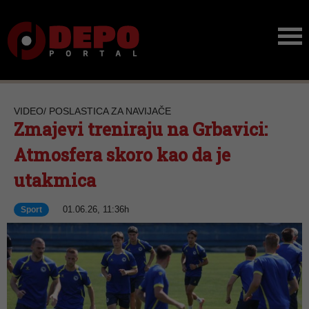
VIDEO/ POSLASTICA ZA NAVIJAČE
Zmajevi treniraju na Grbavici:
Atmosfera skoro kao da je
utakmica
01.06.26, 11:36h
Sport