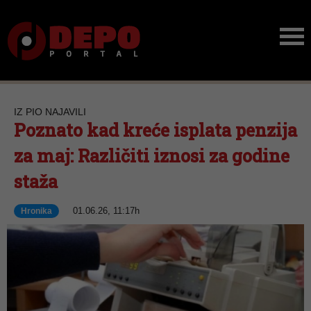
IZ PIO NAJAVILI
Poznato kad kreće isplata penzija
za maj: Različiti iznosi za godine
staža
01.06.26, 11:17h
Hronika