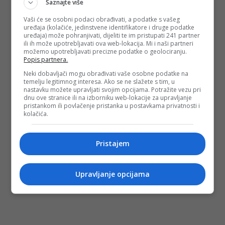
Saznajte više
Vaši će se osobni podaci obrađivati, a podatke s vašeg
uređaja (kolačiće, jedinstvene identifikatore i druge podatke
uređaja) može pohranjivati, dijeliti te im pristupati 241 partner
ili ih može upotrebljavati ova web-lokacija. Mi i naši partneri
možemo upotrebljavati precizne podatke o geolociranju.
Popis partnera.
Neki dobavljači mogu obrađivati vaše osobne podatke na
temelju legitimnog interesa. Ako se ne slažete s tim, u
nastavku možete upravljati svojim opcijama. Potražite vezu pri
dnu ove stranice ili na izborniku web-lokacije za upravljanje
pristankom ili povlačenje pristanka u postavkama privatnosti i
kolačića.
Pristajem
Upravljanje opcijama