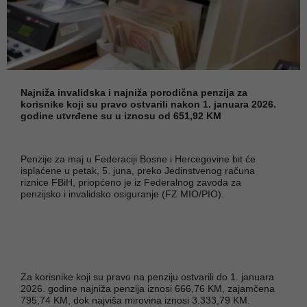
Najniža invalidska i najniža porodična penzija za
korisnike koji su pravo ostvarili nakon 1. januara 2026.
godine utvrđene su u iznosu od 651,92 KM
Penzije za maj u Federaciji Bosne i Hercegovine bit će
isplaćene u petak, 5. juna, preko Jedinstvenog računa
riznice FBiH, priopćeno je iz Federalnog zavoda za
penzijsko i invalidsko osiguranje (FZ MIO/PIO).
Za korisnike koji su pravo na penziju ostvarili do 1. januara
2026. godine najniža penzija iznosi 666,76 KM, zajamčena
795,74 KM, dok najviša mirovina iznosi 3.333,79 KM.