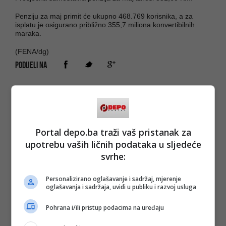
Penziju za maj primit će ukupno 468.769 korisnika, a za
isplatu je osigurano približno 355,7 miliona konvertibilnih
maraka.
(FENA/dg)
PODIJELI NA
Depo.ba
pratite putem društvenih mreža
Twitter
i
Facebook
Portal depo.ba traži vaš pristanak za
upotrebu vaših ličnih podataka u sljedeće
svrhe:
Personalizirano oglašavanje i sadržaj, mjerenje
oglašavanja i sadržaja, uvidi u publiku i razvoj usluga
Pohrana i/ili pristup podacima na uređaju