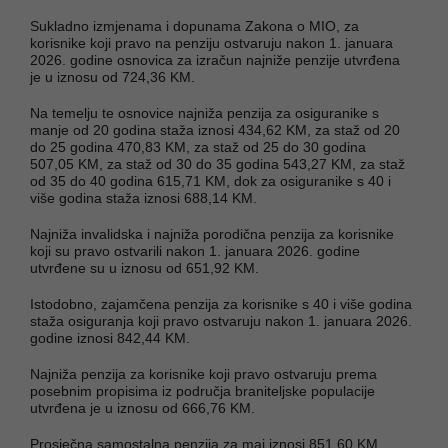
Sukladno izmjenama i dopunama Zakona o MIO, za
korisnike koji pravo na penziju ostvaruju nakon 1. januara
2026. godine osnovica za izračun najniže penzije utvrđena
je u iznosu od 724,36 KM.
Na temelju te osnovice najniža penzija za osiguranike s
manje od 20 godina staža iznosi 434,62 KM, za staž od 20
do 25 godina 470,83 KM, za staž od 25 do 30 godina
507,05 KM, za staž od 30 do 35 godina 543,27 KM, za staž
od 35 do 40 godina 615,71 KM, dok za osiguranike s 40 i
više godina staža iznosi 688,14 KM.
Najniža invalidska i najniža porodična penzija za korisnike
koji su pravo ostvarili nakon 1. januara 2026. godine
utvrđene su u iznosu od 651,92 KM.
Istodobno, zajamčena penzija za korisnike s 40 i više godina
staža osiguranja koji pravo ostvaruju nakon 1. januara 2026.
godine iznosi 842,44 KM.
Najniža penzija za korisnike koji pravo ostvaruju prema
posebnim propisima iz područja braniteljske populacije
utvrđena je u iznosu od 666,76 KM.
Prosječna samostalna penzija za maj iznosi 851,60 KM.