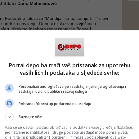
 Bikić
i
Dario Mehmedović
.
m Federalne televizije "Mundijal i ja uz Lutriju BiH" slavi
 sportsko navijanje. Donosi eksluzivne izvještaje i
sferu direktno iz tabora reprezentacije Bosne i
ručne analize eminentnih domaćih i međunarodnih
njaka. U rubrici Pikanterijal nude se priče o legendarnim
reprezentacijama.
"Mundijal i ja uz Lutriju BiH", Federalna televizija emitira i
rijal o svjetskim nogometnim nacijama. Najveća
Portal depo.ba traži vaš pristanak za upotrebu
 pretočena u “Fudbalske nacije” slavi folklor, heroje,
vaših ličnih podataka u sljedeće svrhe:
u iza najutjecajnijih nogometnih nacija.
9. jula (ponedjeljak - petak u 17:30, vikendom u 18:00)
Personalizirano oglašavanje i sadržaj, mjerenje oglašavanja i
movinu s nogometnim svijetom. Tih dana navijački zanos
sadržaja, uvidi u publiku i razvoj usluga
inu atmosferu, a Bosna i Hercegovina bodrit će svoju
eđu najizvrsnijim.
lnu televiziju, podržimo našu reprezentaciju i osjetimo duh
Pohrana i/ili pristup podacima na uređaju
o - poručuju sa FTV-a.
Saznajte više
ad)
 putem društvenih mreža
Twitter
i
Facebook
Vaši će se osobni podaci obrađivati, a podatke s vašeg uređaja (kolačiće,
jedinstvene identifikatore i druge podatke uređaja) može pohranjivati,
dijeliti te im pristupati 241 partner ili ih može upotrebljavati ova web-