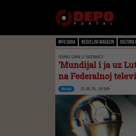
Info dana
Nedjeljni magazin
Kultura 
SVAKI DAN U SEDMICI
'Mundijal i ja uz Lu
na Federalnoj televi
31.05.26, 14:56h
Mediji