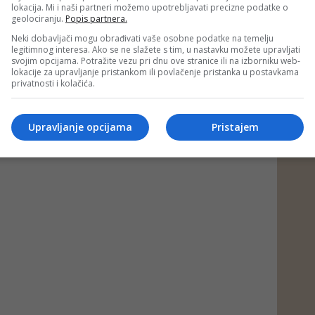
lokacija. Mi i naši partneri možemo upotrebljavati precizne podatke o
geolociranju.
Popis partnera.
Neki dobavljači mogu obrađivati vaše osobne podatke na temelju
legitimnog interesa. Ako se ne slažete s tim, u nastavku možete upravljati
svojim opcijama. Potražite vezu pri dnu ove stranice ili na izborniku web-
lokacije za upravljanje pristankom ili povlačenje pristanka u postavkama
privatnosti i kolačića.
Upravljanje opcijama
Pristajem