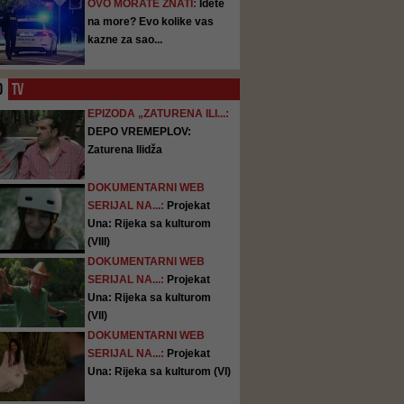
OVO MORATE ZNATI:
Idete
na more? Evo kolike vas
kazne za sao...
O
TV
EPIZODA „ZATURENA ILI...:
DEPO VREMEPLOV:
Zaturena Ilidža
DOKUMENTARNI WEB
SERIJAL NA...:
Projekat
Una: Rijeka sa kulturom
(VIII)
DOKUMENTARNI WEB
SERIJAL NA...:
Projekat
Una: Rijeka sa kulturom
(VII)
DOKUMENTARNI WEB
SERIJAL NA...:
Projekat
Una: Rijeka sa kulturom (VI)