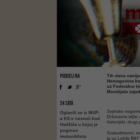
PODIJELI NA
Tih dana navija
Hercegovina bod
uz Federalnu te
Mundijala zaje
24 SATA
Svjetsko nogome
Oglasili se iz MUP-
Državama stiže u
a KS o nesreći kod
historijski, drug
Hadžića u kojoj je
poginuo
Svakodnevno, tok
motociklista
ja uz Lutriju BiH