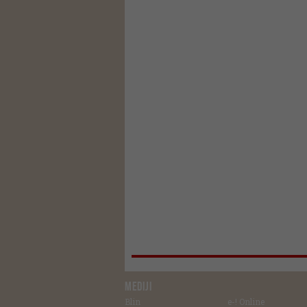
MEDIJI
Blin
e-! Online