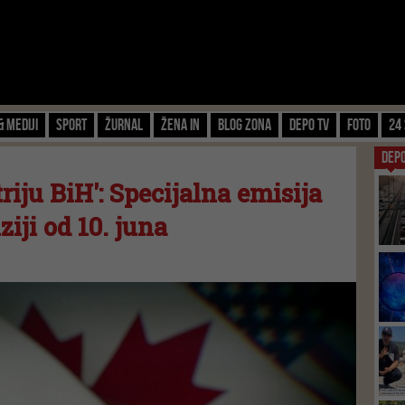
& Mediji
Sport
Žurnal
Žena IN
Blog zona
Depo TV
FOTO
24 
DEP
triju BiH': Specijalna emisija
ziji od 10. juna