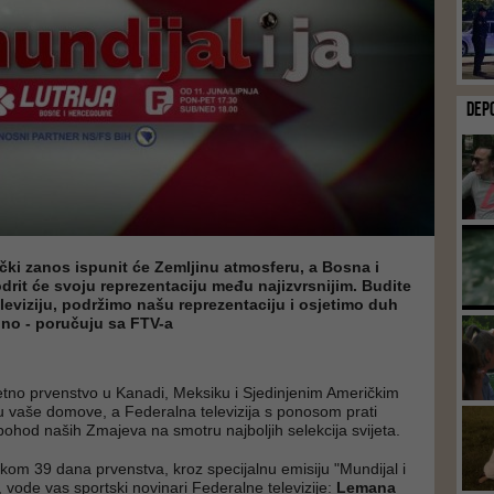
DEP
čki zanos ispunit će Zemljinu atmosferu, a Bosna i
rit će svoju reprezentaciju među najizvrsnijim. Budite
leviziju, podržimo našu reprezentaciju i osjetimo duh
dno - poručuju sa FTV-a
tno prvenstvo u Kanadi, Meksiku i Sjedinjenim Američkim
 vaše domove, a Federalna televizija s ponosom prati
i pohod naših Zmajeva na smotru najboljih selekcija svijeta.
om 39 dana prvenstva, kroz specijalnu emisiju "Mundijal i
", vode vas sportski novinari Federalne televizije:
Lemana