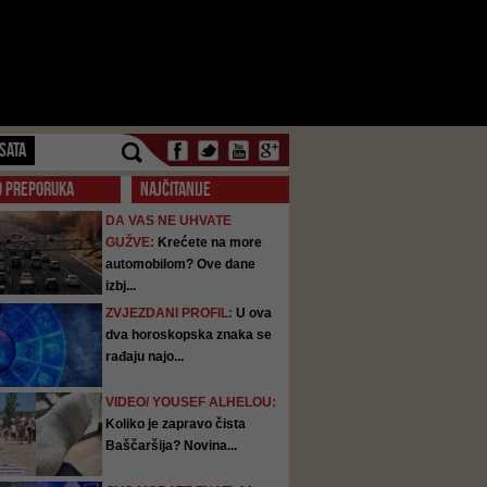
SATA
O PREPORUKA
NAJČITANIJE
DA VAS NE UHVATE
GUŽVE:
Krećete na more
automobilom? Ove dane
izbj...
ZVJEZDANI PROFIL:
U ova
dva horoskopska znaka se
rađaju najo...
VIDEO/ YOUSEF ALHELOU:
Koliko je zapravo čista
Baščaršija? Novina...