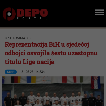
U SETOVIMA 3:0
Reprezentacija BiH u sjedećoj
odbojci osvojila šestu uzastopnu
titulu Lige nacija
31.05.26, 14:33h
Sport