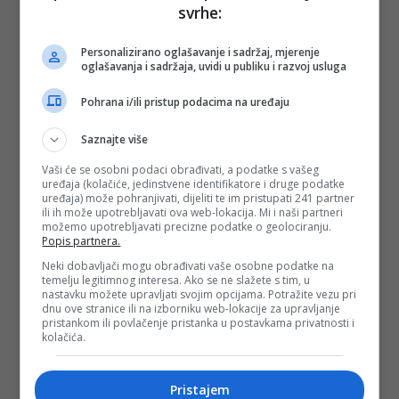
svrhe:
Personalizirano oglašavanje i sadržaj, mjerenje
oglašavanja i sadržaja, uvidi u publiku i razvoj usluga
Pohrana i/ili pristup podacima na uređaju
Saznajte više
Vaši će se osobni podaci obrađivati, a podatke s vašeg
uređaja (kolačiće, jedinstvene identifikatore i druge podatke
uređaja) može pohranjivati, dijeliti te im pristupati 241 partner
ili ih može upotrebljavati ova web-lokacija. Mi i naši partneri
možemo upotrebljavati precizne podatke o geolociranju.
Popis partnera.
Neki dobavljači mogu obrađivati vaše osobne podatke na
temelju legitimnog interesa. Ako se ne slažete s tim, u
nastavku možete upravljati svojim opcijama. Potražite vezu pri
dnu ove stranice ili na izborniku web-lokacije za upravljanje
pristankom ili povlačenje pristanka u postavkama privatnosti i
kolačića.
Pristajem