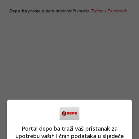
Depo.ba
pratite putem društvenih mreža
Twitter
i
Facebook
Portal depo.ba traži vaš pristanak za
upotrebu vaših ličnih podataka u sljedeće